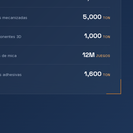
5,000
s mecanizadas
TON
1,000
onentes 3D
TON
12M
 de mica
JUEGOS
1,600
s adhesivas
TON