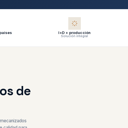
 países
I+D + producción
Solución integral
os de
e mecanizados
e calidad para