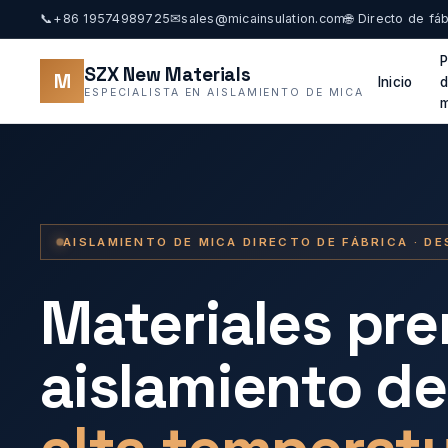
📞
+86 19574989725
✉
sales@micainsulation.com
🌐 Directo de fá
P
SZX New Materials
M
Inicio
ESPECIALISTA EN AISLAMIENTO DE MICA
m
AISLAMIENTO DE MICA DIRECTO DE FÁBRICA · DE
Materiales pr
aislamiento de