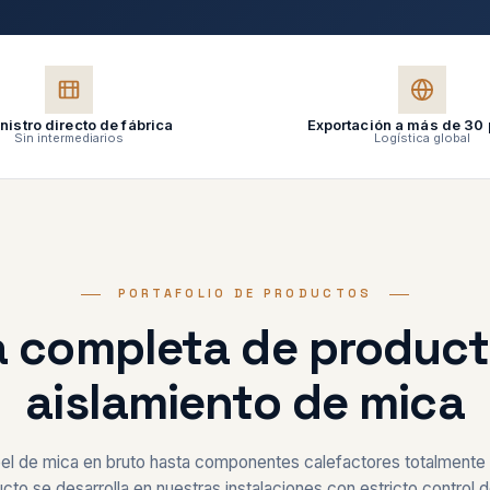
istro directo de fábrica
Exportación a más de 30
Sin intermediarios
Logística global
PORTAFOLIO DE PRODUCTOS
 completa de product
aislamiento de mica
el de mica en bruto hasta componentes calefactores totalment
to se desarrolla en nuestras instalaciones con estricto control d