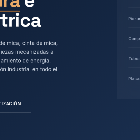
ura
e
trica
Pieza
Comp
de mica, cinta de mica,
 piezas mecanizadas a
Tubos
amiento de energía,
n industrial en todo el
Placa
TIZACIÓN