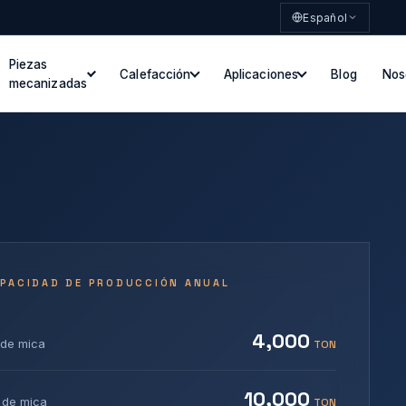
Español
Piezas
Calefacción
Aplicaciones
Blog
Nos
mecanizadas
APACIDAD DE PRODUCCIÓN ANUAL
4,000
 de mica
TON
10,000
 de mica
TON