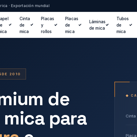
brica · Exportación mundial
apel
Cinta
Placas
Placas
Tubos
Láminas
de
de
y
de
de
de mica
ica
mica
rollos
mica
mica
SDE 2010
emium de
◆ C
 mica para
Cinta
Placa