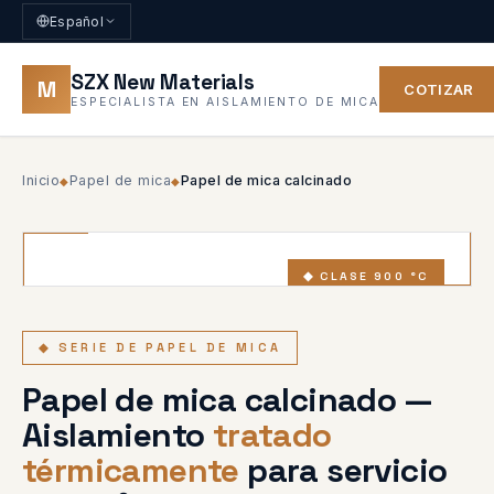
Español
SZX New Materials
M
COTIZAR
ESPECIALISTA EN AISLAMIENTO DE MICA
Inicio
Papel de mica
Papel de mica calcinado
◆
◆
◆ CLASE 900 °C
◆ SERIE DE PAPEL DE MICA
Papel de mica calcinado —
Aislamiento
tratado
térmicamente
para servicio