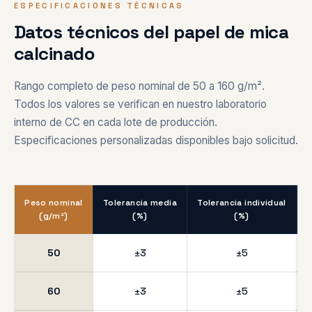
ESPECIFICACIONES TÉCNICAS
Datos técnicos del papel de mica
calcinado
Rango completo de peso nominal de 50 a 160 g/m².
Todos los valores se verifican en nuestro laboratorio
interno de CC en cada lote de producción.
Especificaciones personalizadas disponibles bajo solicitud.
Peso nominal
Tolerancia media
Tolerancia individual
P
(g/m²)
(%)
(%)
50
±3
±5
60
±3
±5