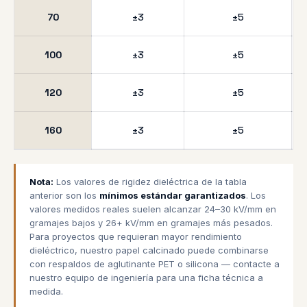
70
±3
±5
100
±3
±5
120
±3
±5
160
±3
±5
Nota:
Los valores de rigidez dieléctrica de la tabla
anterior son los
mínimos estándar garantizados
. Los
valores medidos reales suelen alcanzar 24–30 kV/mm en
gramajes bajos y 26+ kV/mm en gramajes más pesados.
Para proyectos que requieran mayor rendimiento
dieléctrico, nuestro papel calcinado puede combinarse
con respaldos de aglutinante PET o silicona — contacte a
nuestro equipo de ingeniería para una ficha técnica a
medida.