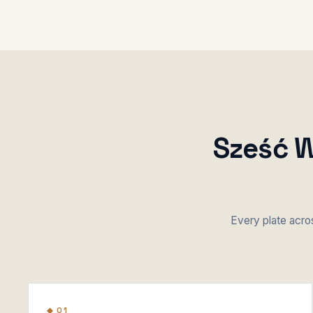
Sześć W
Every plate acros
◆ 01