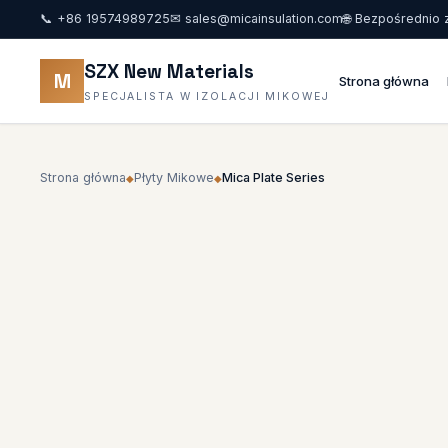
📞
+86 19574989725
✉
sales@micainsulation.com
🌐 Bezpośrednio z
SZX New Materials
M
Strona główna
SPECJALISTA W IZOLACJI MIKOWEJ
Strona główna
Płyty Mikowe
Mica Plate Series
◆
◆