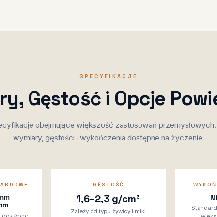
SPECYFIKACJE
y, Gęstość i Opcje Powi
ecyfikacje obejmujące większość zastosowań przemysłowych.
wymiary, gęstości i wykończenia dostępne na życzenie.
DARDOWE
GĘSTOŚĆ
WYKOŃ
1,6–2,3 g/cm³
 mm
N
mm
Standard
Zależy od typu żywicy i miki
e dostępne
więks