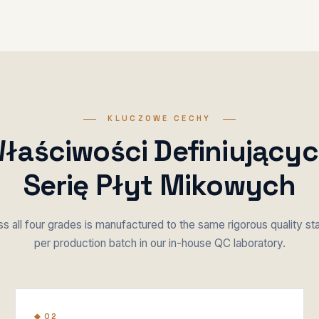
KLUCZOWE CECHY
łaściwości Definiujący
Serię Płyt Mikowych
s all four grades is manufactured to the same rigorous quality s
per production batch in our in-house QC laboratory.
◆ 02