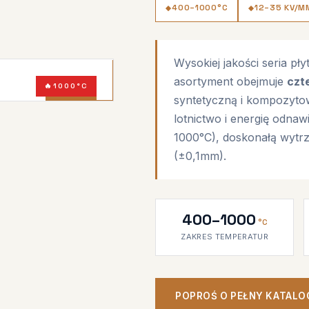
400–1000°C
12–35 KV/M
Wysokiej jakości seria pł
asortyment obejmuje
czt
1000°C
syntetyczną i kompozyt
SERIA
lotnictwo i energię odnaw
1000°C), doskonałą wytrz
(±0,1mm).
400–1000
°C
ZAKRES TEMPERATUR
POPROŚ O PEŁNY KATALO