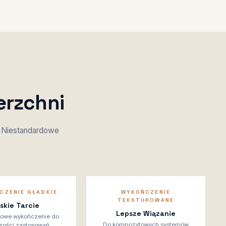
erzchni
 Niestandardowe
CZENIE GŁADKIE
WYKOŃCZENIE
TEKSTUROWANE
iskie Tarcie
Lepsze Wiązanie
owe wykończenie do
Do kompozytowych systemów
zości zastosowań