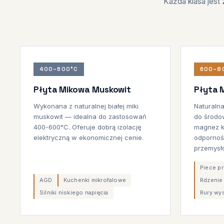
Każda klasa jest
400–600°C
600–8
Płyta Mikowa Muskowit
Płyta 
Wykonana z naturalnej białej miki
Naturalna
muskowit — idealna do zastosowań
do środo
400-600°C. Oferuje dobrą izolację
magnez k
elektryczną w ekonomicznej cenie.
odpornoś
przemysł
Piece p
AGD
Kuchenki mikrofalowe
Rdzenie
Silniki niskiego napięcia
Rury wy