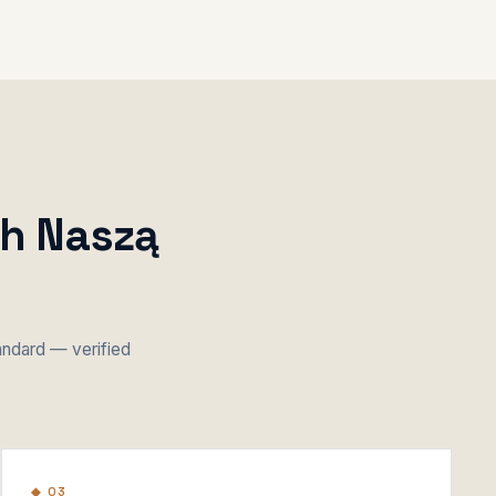
ch Naszą
tandard — verified
◆ 03