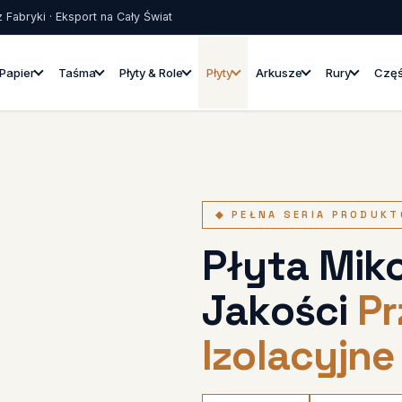
 Fabryki · Eksport na Cały Świat
Papier
Taśma
Płyty & Role
Płyty
Arkusze
Rury
Częś
◆ PEŁNA SERIA PRODUK
Płyta Mik
Jakości
Pr
Izolacyjne