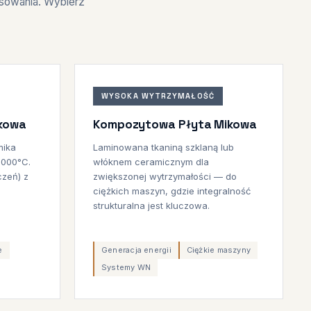
osowania. Wybierz
WYSOKA WYTRZYMAŁOŚĆ
ikowa
Kompozytowa Płyta Mikowa
mika
Laminowana tkaniną szklaną lub
1000°C.
włóknem ceramicznym dla
czeń) z
zwiększonej wytrzymałości — do
ciężkich maszyn, gdzie integralność
strukturalna jest kluczowa.
e
Generacja energii
Ciężkie maszyny
Systemy WN