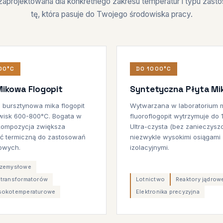
 zaprojektowana dla konkretnego zakresu temperatur i typu zast
tę, która pasuje do Twojego środowiska pracy.
00°C
DO 1000°C
Mikowa Flogopit
Syntetyczna Płyta M
 bursztynowa mika flogopit
Wytwarzana w laboratorium 
wisk 600-800°C. Bogata w
fluoroflogopit wytrzymuje do 
ompozycja zwiększa
Ultra-czysta (bez zanieczysz
ć termiczną do zastosowań
niezwykle wysokimi osiągami
owych.
izolacyjnymi.
rzemysłowe
 transformatorów
Lotnictwo
Reaktory jądrow
sokotemperaturowe
Elektronika precyzyjna