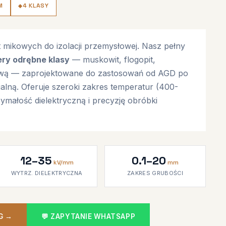
M
4 KLASY
yt mikowych do izolacji przemysłowej. Nasz pełny
ery odrębne klasy
— muskowit, flogopit,
ową — zaprojektowane do zastosowań od AGD po
ialną. Oferuje szeroki zakres temperatur (400-
ymałość dielektryczną i precyzję obróbki
12–35
0.1–20
kV/mm
mm
WYTRZ. DIELEKTRYCZNA
ZAKRES GRUBOŚCI
G →
💬 ZAPYTANIE WHATSAPP