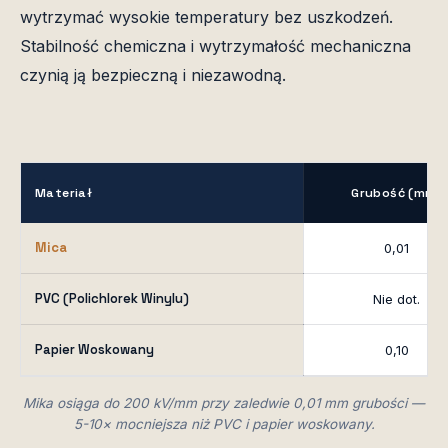
wytrzymać wysokie temperatury bez uszkodzeń.
Stabilność chemiczna i wytrzymałość mechaniczna
czynią ją bezpieczną i niezawodną.
Materiał
Grubość (mm)
Mica
0,01
PVC (Polichlorek Winylu)
Nie dot.
Papier Woskowany
0,10
Mika osiąga do 200 kV/mm przy zaledwie 0,01 mm grubości —
5-10× mocniejsza niż PVC i papier woskowany.