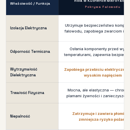
Rola w Kuchence Mikrofalowe
Właściwość / Funkcja
Pokrywa Falowodu
Utrzymuje bezpieczeństwo kompo
Izolacja Elektryczna
falowodu, zapobiega zwarciom i u
Osłania komponenty przed wyso
Odporność Termiczna
temperaturami, zapewnia bezpiecz
Wytrzymałość
Zapobiega przebiciu elektryczne
Dielektryczna
wysokim napięciem
Mocna, ale elastyczna — chroni 
Trwałość Fizyczna
plamami żywności i zanieczyszcze
Zatrzymuje i zawiera płomieni
Niepalność
zmniejsza ryzyko pożaru