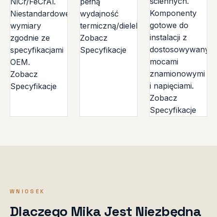
ściennych.
NiCr/FeCrAl.
pełną
Komponenty
Niestandardowe
wydajność
gotowe do
wymiary
termiczną/dielektryczną.
instalacji z
zgodnie ze
Zobacz
dostosowywanym
specyfikacjami
Specyfikacje
mocami
OEM.
znamionowymi
Zobacz
i napięciami.
Specyfikacje
Zobacz
Specyfikacje
WNIOSEK
Dlaczego Mika Jest Niezbędna