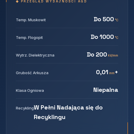
◆ PRZEGLĄD WYDAJNOŚCI AGD
Do 500
Temp. Muskowit
°C
Do 1000
Temp. Flogopit
°C
Do 200
Wytrz. Dielektryczna
kV/mm
0,01
+
Grubość Arkusza
mm
Niepalna
Klasa Ogniowa
W Pełni Nadająca się do
Recykling
Recyklingu