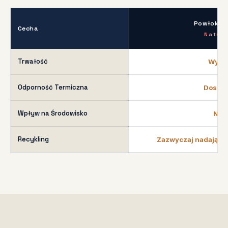
Powłoka 
Cecha
Natura
Trwałość
Wyso
Odporność Termiczna
Doskon
Wpływ na Środowisko
Nisk
Recykling
Zazwyczaj nadająca 