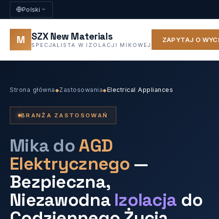
Polski
SZX New Materials
M
ZAPYTAJ O WYC
SPECJALISTA W IZOLACJI MIKOWEJ
Strona główna
Zastosowania
Electrical Appliances
◆
◆
BRANŻA ZASTOSOWAŃ
Mika do
AGD
Elektrycznego
—
Bezpieczna,
Niezawodna
Izolacja
do
Codziennego Życia