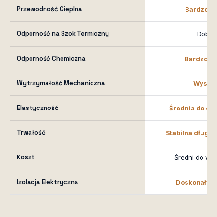
Przewodność Cieplna
Bardzo ni
Odporność na Szok Termiczny
Dobra
Odporność Chemiczna
Bardzo do
Wytrzymałość Mechaniczna
Wysok
Elastyczność
Średnia do ela
Trwałość
Stabilna długo
Koszt
Średni do wy
Izolacja Elektryczna
Doskonały iz