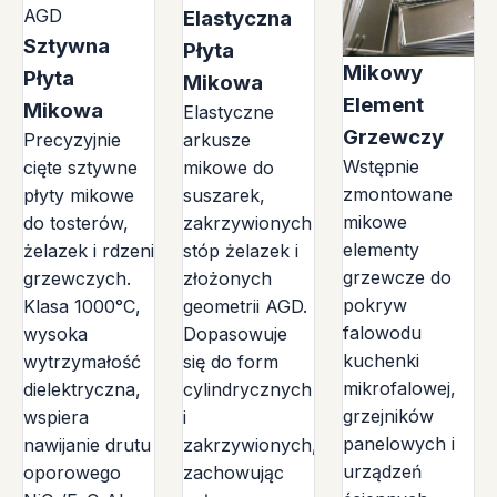
Elastyczna
Sztywna
Płyta
Mikowy
Płyta
Mikowa
Element
Mikowa
Elastyczne
Grzewczy
Precyzyjnie
arkusze
Wstępnie
cięte sztywne
mikowe do
zmontowane
płyty mikowe
suszarek,
mikowe
do tosterów,
zakrzywionych
elementy
żelazek i rdzeni
stóp żelazek i
grzewcze do
grzewczych.
złożonych
pokryw
Klasa 1000°C,
geometrii AGD.
falowodu
wysoka
Dopasowuje
kuchenki
wytrzymałość
się do form
mikrofalowej,
dielektryczna,
cylindrycznych
grzejników
wspiera
i
panelowych i
nawijanie drutu
zakrzywionych,
urządzeń
oporowego
zachowując