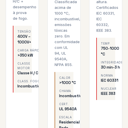
H/C +
Classificada
altura.
desempenho
acima de
Certificados
à prova
1000 °C,
IEC 60331,
de fogo.
incombustível,
IEC
emissões
60332,
tóxicas
IEEE 383.
TENSÃO
zero. Em
400V –
conformidade
1000V+
TEMP.
com UL
750-1000
CARGA RÁPIDA
94, UL
°C
>350 kW
9540A,
INTEGRIDADE
CLASSE
NFPA 855.
30 min-3 h
MOTOR
Classe H / C
NORMA
CALOR
IEC 60331
CLASS. FOGO
>1000 °C
Incombustível
NUCLEAR
CHAMA
IEEE 383
Incombustível
CERT.
UL 9540A
ESCALA
Residencial →
Rede