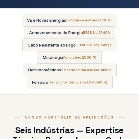
VE e Novas Energias
Baterias e motores 800V+
Armazenamento de Energia
BESS UL 9540A
Cabo Resistente ao Fogo
IEC 60331 segurança
Metalurgia
Fundições 2000 °C
Eletrodomésticos
De torradeiras a micro-ondas
Ferrovia
Transporte ferroviário EN 45545-2
NOSSO PORTFÓLIO DE APLICAÇÕES
Seis Indústrias — Expertise