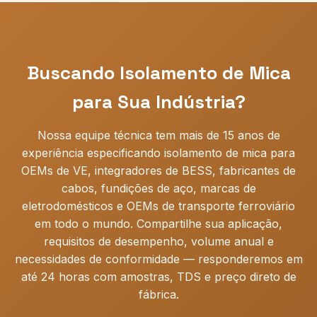
de cabos, IEEE 383 para aplicações nucleares).
500-1000 metros conforme o produto, prazo de 15-25
Exportamos para
mais de 30 países
com
dias. Para
produção em volume
: MOQ 1 tonelada+ ou
documentação alfandegária completa.
5000+ metros, prazo de 25-40 dias com embarques
marítimos consolidados.
VMI (estoque gerenciado
Buscando Isolamento de Mica
pelo fornecedor)
e entrega JIT disponíveis para
parcerias OEM contínuas.
para Sua Indústria?
Nossa equipe técnica tem mais de 15 anos de
experiência especificando isolamento de mica para
OEMs de VE, integradores de BESS, fabricantes de
cabos, fundições de aço, marcas de
eletrodomésticos e OEMs de transporte ferroviário
em todo o mundo. Compartilhe sua aplicação,
requisitos de desempenho, volume anual e
necessidades de conformidade — responderemos em
até 24 horas com amostras, TDS e preço direto de
fábrica.