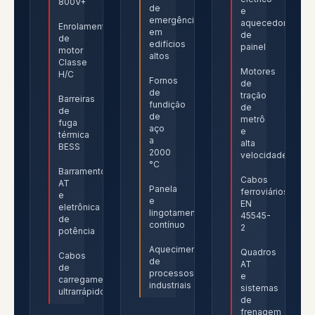
800V+
de
e
emergência
aquecedores
Enrolamentos
em
de
de
edifícios
painel
motor
altos
Classe
Motores
H/C
Fornos
de
de
tração
Barreiras
fundição
de
de
de
metrô
fuga
aço
e
térmica
a
alta
BESS
2000
velocidade
°C
Barramento
Cabos
AT
Panela
ferroviários
e
e
EN
eletrônica
lingotamento
45545-
de
contínuo
2
potência
Aquecimento
Quadros
Cabos
de
AT
de
processos
e
carregamento
industriais
sistemas
ultrarrápido
de
frenagem