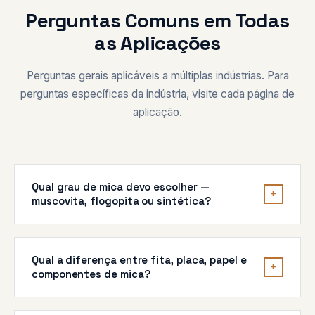
Perguntas Comuns em Todas
as Aplicações
Perguntas gerais aplicáveis a múltiplas indústrias. Para
perguntas específicas da indústria, visite cada página de
aplicação.
Qual grau de mica devo escolher —
+
muscovita, flogopita ou sintética?
A
muscovita (mica branca)
destaca-se em isolamento
elétrico (rigidez dielétrica 150-200 kV/mm) para
Qual a diferença entre fita, placa, papel e
aplicações até 500-600 °C — ideal para motores de
+
componentes de mica?
VE, eletrodomésticos de consumo, eletrônica de
precisão. A
flogopita (mica dourada/escura)
lida
Fita de mica
— envolvimento flexível para
com temperaturas mais altas (700-1000 °C) com teor