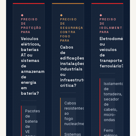
◆
◆
◆
PRECISO
PRECISO
PRECISO
DE
DE
DE
PROTEÇÃO
SEGURANÇA
ISOLAMENTO
PARA
CONTRA
PARA
FOGO
Veículos
Eletrodomésticos
PARA
elétricos,
ou
Cabos
baterias
veículos
de
AT ou
de
edificações,
sistemas
transporte
instalações
de
ferroviário?
industriais
armazenamento
ou
de
infraestrutura
energia
Isolamento
crítica?
em
de
bateria?
torradeira,
secador
Cabos
de
resistentes
cabelo,
Pacotes
ao
micro-
de
fogo
ondas
bateria
nuclear/metrô/petroquímica
de
Ferro
VE
Sistemas
elétrico