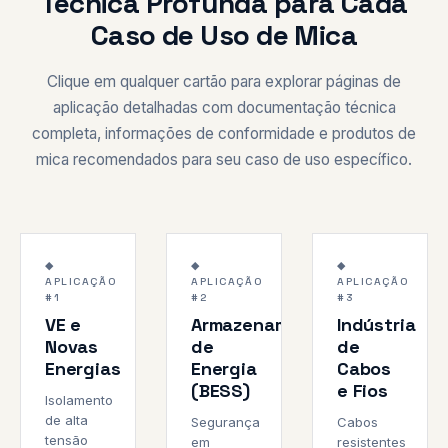
Técnica Profunda para Cada
Caso de Uso de Mica
Clique em qualquer cartão para explorar páginas de
aplicação detalhadas com documentação técnica
completa, informações de conformidade e produtos de
mica recomendados para seu caso de uso específico.
>1000 °C
Fuga
3 h de
800V+
UL 9540A
1000 °C
◆
◆
◆
Térmica
Sobrevivência
APLICAÇÃO
APLICAÇÃO
APLICAÇÃO
CLASSE
NFPA 855
IEC 60331
#1
#2
#3
H/C
VE e
Armazenamento
Indústria
Novas
de
de
Energias
Energia
Cabos
(BESS)
e Fios
Isolamento
de alta
Segurança
Cabos
tensão
em
resistentes