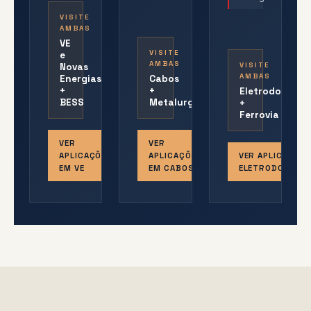
VISITE
AMBAS
VE
VISITE
e
AMBAS
VISITE
Novas
AMBAS
Energias
Cabos
+
+
Eletrodomésti
BESS
Metalurgia
+
Ferrovia
VER
VER
APLICAÇÕES
APLICAÇÕES
VER APLICAÇÕES
EM VE
EM CABOS
ELETRODOMÉST