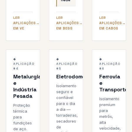
LER
LER
LER
APLICAÇÕES
APLICAÇÕES
APLICAÇÕES
EM VE
EM BESS
EM CABOS
Produção
Pronta
Metrô a
2000 °C
1000 °C
3000V+
◆
◆
◆
de Aço
para o
Alta
APLICAÇÃO
APLICAÇÃO
APLICAÇÃO
200
EN 45545-
FUNDIÇÃO
Consumidor
Velocidade
#4
#5
#6
KV/MM
2
Metalurgia
Eletrodomésticos
Ferrovia
e
e
Isolamento
Indústria
Transporte
seguro e
Pesada
confiável
Isolamento
para o dia
premium
Proteção
a dia —
para
térmica
torradeiras,
metrôs,
para
secadores
alta
fundições
de
velocidade,
de aço.