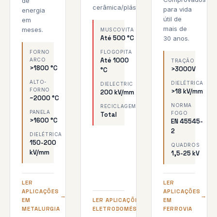
de
cerâmica/plásticos.
para vida
energia
útil de
em
mais de
meses.
MUSCOVITA
Até 500 °C
30 anos.
FORNO
FLOGOPITA
Até 1000
ARCO
TRAÇÃO
>1800 °C
>3000V
°C
ALTO-
DIELÉTRICA
DIELECTRIC
FORNO
>18 kV/mm
200 kV/mm
~2000 °C
NORMA
RECICLAGEM
PANELA
FOGO
Total
>1600 °C
EN 45545-
2
DIELÉTRICA
150-200
QUADROS
kV/mm
1,5-25 kV
LER
LER
APLICAÇÕES
APLICAÇÕES
EM
LER APLICAÇÕES EM
EM
METALURGIA
ELETRODOMÉSTICOS
FERROVIA