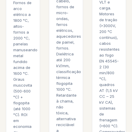
cabelo,
VLT e
Fornos de
fornos de
carga.
arco
micro-
Motores
elétrico a
ondas,
de tração
1800 °C,
ferros
(>3000V,
altos-
elétricos,
200 °C
fornos a
aquecedores
contínuo),
2000 °C,
de painel,
cabos
panelas
fornos.
resistentes
manuseando
Dielétrica
ao fogo
metal
até 200
EN 45545-
fundido
kV/mm,
2 (30
acima de
classificação
min/800
1600 °C.
térmica
°C),
Graus
flogopita
quadros
muscovita
1000 °C.
AT (1,5 kV
(500-600
Retardante
CC – 25
°C) +
à chama,
kV CA),
flogopita
não
sistemas
(até 1000
tóxica,
de
°C). ROI
alternativa
frenagem
em
reciclável
(>600 °C).
economia
a
Comprovados