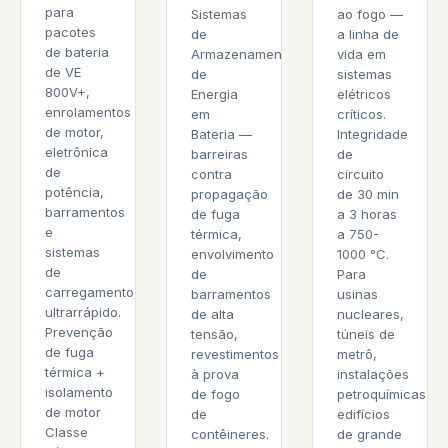
para
Sistemas
ao fogo —
pacotes
de
a linha de
de bateria
Armazenamento
vida em
de VE
de
sistemas
800V+,
Energia
elétricos
enrolamentos
em
críticos.
de motor,
Bateria —
Integridade
eletrônica
barreiras
de
de
contra
circuito
potência,
propagação
de 30 min
barramentos
de fuga
a 3 horas
e
térmica,
a 750-
sistemas
envolvimento
1000 °C.
de
de
Para
carregamento
barramentos
usinas
ultrarrápido.
de alta
nucleares,
Prevenção
tensão,
túneis de
de fuga
revestimentos
metrô,
térmica +
à prova
instalações
isolamento
de fogo
petroquímicas,
de motor
de
edifícios
Classe
contêineres.
de grande