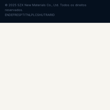
© 2025 SZX New Materials Co., Ltd. Todos os direitos
reservados.
EN
DE
FR
ES
PT
IT
NL
PL
CS
HU
TR
AR
ID