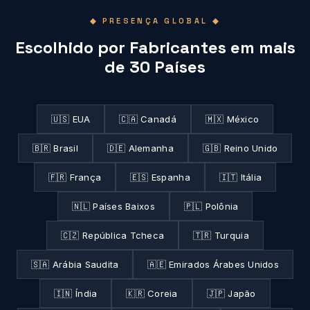
◆ PRESENÇA GLOBAL ◆
Escolhido por Fabricantes em mais
de 30 Países
🇺🇸 EUA
🇨🇦 Canadá
🇲🇽 México
🇧🇷 Brasil
🇩🇪 Alemanha
🇬🇧 Reino Unido
🇫🇷 França
🇪🇸 Espanha
🇮🇹 Itália
🇳🇱 Países Baixos
🇵🇱 Polônia
🇨🇿 República Tcheca
🇹🇷 Turquia
🇸🇦 Arábia Saudita
🇦🇪 Emirados Árabes Unidos
🇮🇳 Índia
🇰🇷 Coreia
🇯🇵 Japão