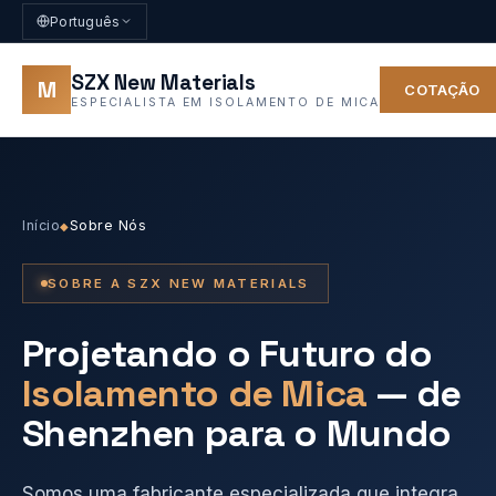
Português
SZX New Materials
M
COTAÇÃO
ESPECIALISTA EM ISOLAMENTO DE MICA
Início
Sobre Nós
◆
SOBRE A SZX NEW MATERIALS
Projetando o Futuro do
Isolamento de Mica
— de
Shenzhen para o Mundo
Somos uma fabricante especializada que integra