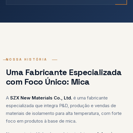
2010
NOSSA HISTÓRIA
SZX
Uma Fabricante Especializada
com Foco Único: Mica
◆ FUNDADA
"Construímos isolamento
A
SZX New Materials Co., Ltd.
é uma fabricante
que protege sistemas
especializada que integra P&D, produção e vendas de
críticos — porque
materiais de isolamento para alta temperatura, com forte
confiabilidade nunca é
foco em produtos à base de mica.
opcional."