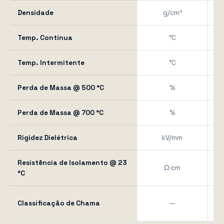
Densidade
g/cm³
1
Temp. Contínua
°C
Temp. Intermitente
°C
Perda de Massa @ 500 °C
%
Perda de Massa @ 700 °C
%
Rigidez Dielétrica
kV/mm
Resistência de Isolamento @ 23
Ω·cm
°C
Classificação de Chama
—
UL