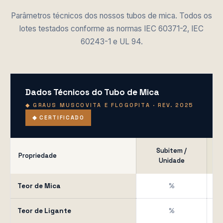
Parâmetros técnicos dos nossos tubos de mica. Todos os
lotes testados conforme as normas IEC 60371-2, IEC
60243-1 e UL 94.
Dados Técnicos do Tubo de Mica
◆ GRAUS MUSCOVITA E FLOGOPITA · REV. 2025
◆ CERTIFICADO
Subitem /
Mu
Propriedade
Unidade
Teor de Mica
%
Teor de Ligante
%