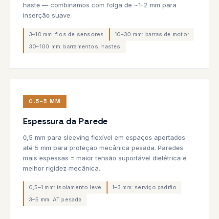
haste — combinamos com folga de ~1-2 mm para
inserção suave.
3–10 mm: fios de sensores
10–30 mm: barras de motor
30–100 mm: barramentos, hastes
0.5–5 MM
Espessura da Parede
0,5 mm para sleeving flexível em espaços apertados
até 5 mm para proteção mecânica pesada. Paredes
mais espessas = maior tensão suportável dielétrica e
melhor rigidez mecânica.
0,5–1 mm: isolamento leve
1–3 mm: serviço padrão
3–5 mm: AT pesada