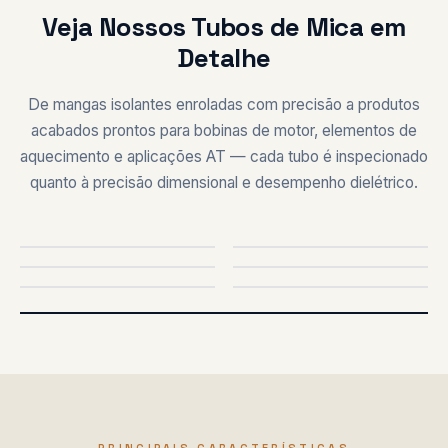
Veja Nossos Tubos de Mica em
Detalhe
De mangas isolantes enroladas com precisão a produtos
acabados prontos para bobinas de motor, elementos de
aquecimento e aplicações AT — cada tubo é inspecionado
quanto à precisão dimensional e desempenho dielétrico.
TUBO DE MICA
TAMANHOS VARIADOS
SEÇÃO TRANSVERSAL
APLIC. MOTOR
APLIC. FORNO
CORTE
PERSONALIZADO