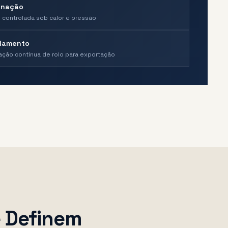
inação
 controlada sob calor e pressão
olamento
ção contínua de rolo para exportação
e Definem