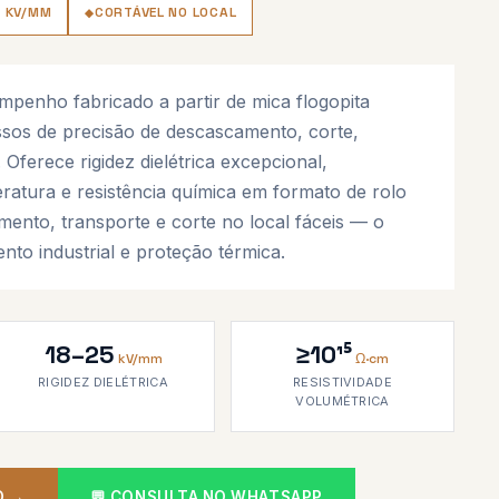
 KV/MM
CORTÁVEL NO LOCAL
empenho fabricado a partir de mica flogopita
sos de precisão de descascamento, corte,
Oferece rigidez dielétrica excepcional,
eratura e resistência química em formato de rolo
ento, transporte e corte no local fáceis — o
ento industrial e proteção térmica.
18–25
≥10¹⁵
kV/mm
Ω·cm
RIGIDEZ DIELÉTRICA
RESISTIVIDADE
VOLUMÉTRICA
O →
💬 CONSULTA NO WHATSAPP