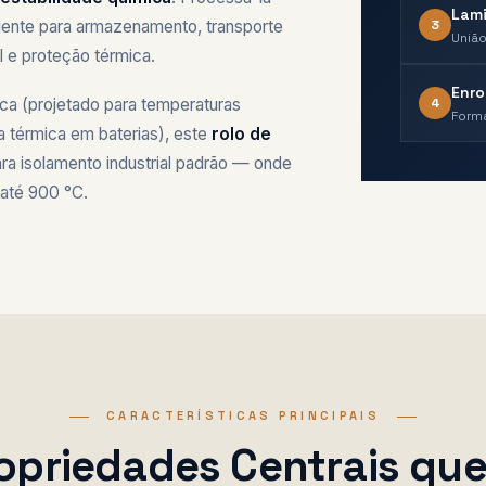
Lam
3
niente para armazenamento, transporte
União
al e proteção térmica.
Enr
4
ca (projetado para temperaturas
Forma
a térmica em baterias), este
rolo de
ra isolamento industrial padrão — onde
 até 900 °C.
CARACTERÍSTICAS PRINCIPAIS
opriedades Centrais qu