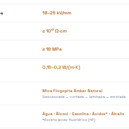
18–25 kV/mm
ca
≥ 10¹⁵ Ω·cm
≥ 18 MPa
0,15–0,2 W/(m·K)
Mica Flogopita Âmbar Natural
Descascada → cortada → laminada → enrolada
Água · Álcool · Gasolina · Ácidos* · Álcalis
*Exceto ácido fluorídrico (HF)