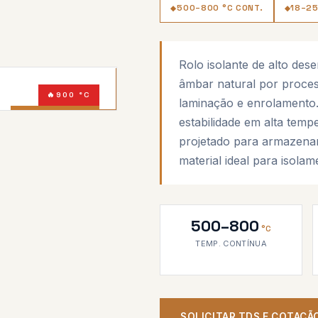
500–800 °C CONT.
18–25
Rolo isolante de alto des
âmbar natural por proces
900 °C
laminação e enrolamento. 
MICA ÂMBAR
estabilidade em alta temp
projetado para armazenam
material ideal para isolam
500–800
°C
TEMP. CONTÍNUA
SOLICITAR TDS E COTAÇÃ