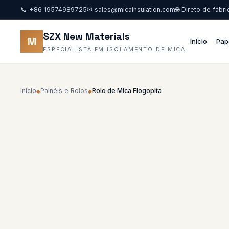
📞
+86 19574989725
✉
sales@micainsulation.com
🌐 Direto de fábr
SZX New Materials
M
Início
Pap
ESPECIALISTA EM ISOLAMENTO DE MICA
Início
Painéis e Rolos
Rolo de Mica Flogopita
◆
◆