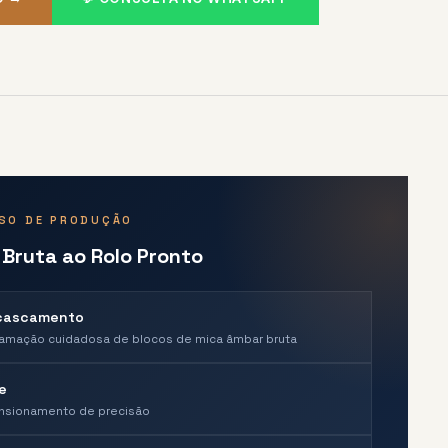
SO DE PRODUÇÃO
 Bruta ao Rolo Pronto
cascamento
amação cuidadosa de blocos de mica âmbar bruta
e
nsionamento de precisão