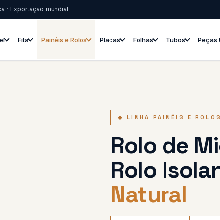
ica · Exportação mundial
el
Fita
Painéis e Rolos
Placas
Folhas
Tubos
Peças 
◆ LINHA PAINÉIS E ROLO
Rolo de Mi
Rolo Isola
Natural