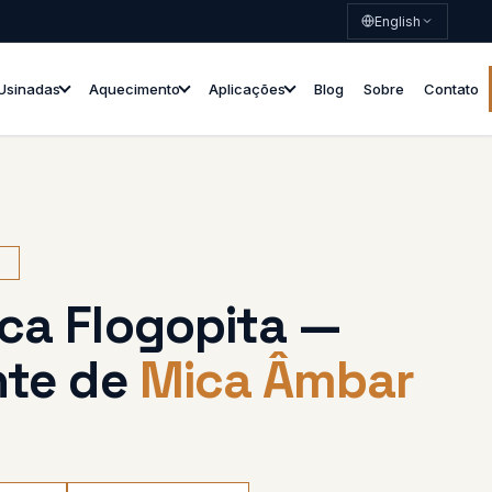
English
Usinadas
Aquecimento
Aplicações
Blog
Sobre
Contato
S
ca Flogopita —
nte de
Mica Âmbar