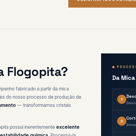
a Flogopita?
◆ PROCES
Da Mica
mpenho fabricado a partir da mica
Des
ravés do nosso processo de produção de
1
Desc
lamento
— transformamos cristais
Cort
2
Dime
opita possui inerentemente
excelente
 estabilidade química
. Processá-la