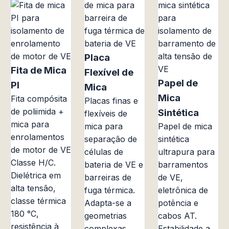
Placa
Fita de Mica
Flexível de
Papel de
PI
Mica
Mica
Fita compósita
Placas finas e
de poliimida +
Sintética
flexíveis de
mica para
mica para
Papel de mica
enrolamentos
separação de
sintética
de motor de VE
células de
ultrapura para
Classe H/C.
bateria de VE e
barramentos
Dielétrica em
barreiras de
de VE,
alta tensão,
fuga térmica.
eletrônica de
classe térmica
Adapta-se a
potência e
180 °C,
geometrias
cabos AT.
resistência à
complexas,
Estabilidade a