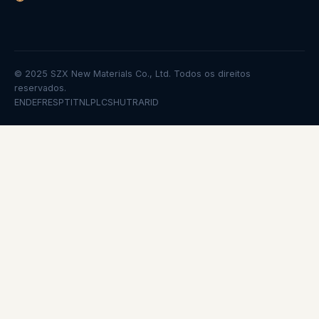
© 2025 SZX New Materials Co., Ltd. Todos os direitos
reservados.
EN
DE
FR
ES
PT
IT
NL
PL
CS
HU
TR
AR
ID