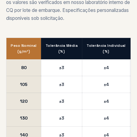
os valores são verificados em nosso laboratório interno de
CQ por lote de embarque. Especificações personalizadas
disponíveis sob solicitação.
Peso Nominal
Tolerância Média
Tolerância Individual
P
(g/m²)
(%)
(%)
80
±3
±4
105
±3
±4
120
±3
±4
130
±3
±4
140
±3
±4