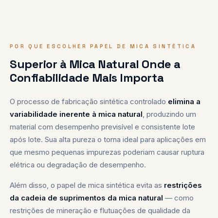
POR QUE ESCOLHER PAPEL DE MICA SINTÉTICA
◆ VALOR DE ENGENHARIA
99 %+
Superior à Mica Natural Onde a
Confiabilidade Mais Importa
Pureza da Fluoroflogopita
Estrutura cristalina sintética controlada
O processo de fabricação sintética controlado
elimina a
→ previsível, consistente, confiável.
variabilidade inerente à mica natural
, produzindo um
material com desempenho previsível e consistente lote
após lote. Sua alta pureza o torna ideal para aplicações em
que mesmo pequenas impurezas poderiam causar ruptura
elétrica ou degradação de desempenho.
Além disso, o papel de mica sintética evita as
restrições
da cadeia de suprimentos da mica natural
— como
restrições de mineração e flutuações de qualidade da