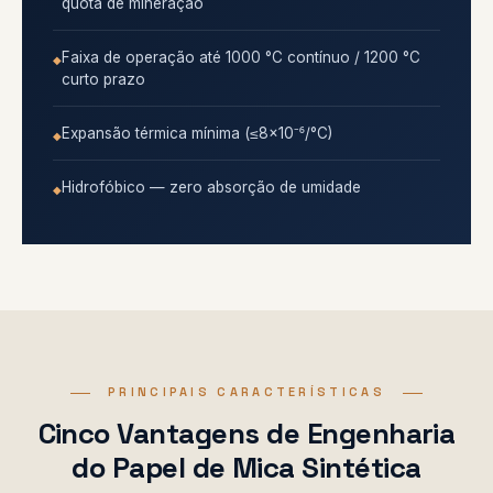
quota de mineração
Faixa de operação até 1000 °C contínuo / 1200 °C
curto prazo
Expansão térmica mínima (≤8×10⁻⁶/°C)
Hidrofóbico — zero absorção de umidade
PRINCIPAIS CARACTERÍSTICAS
Cinco Vantagens de Engenharia
do Papel de Mica Sintética