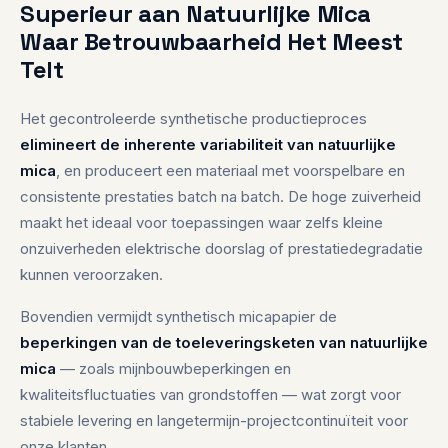
99%+
Superieur aan Natuurlijke Mica
Waar Betrouwbaarheid Het Meest
Fluorophlogopiet-zuiverheid
Telt
Gecontroleerde synthetische kristalstructuur
→ voorspelbaar, consistent, betrouwbaar.
Het gecontroleerde synthetische productieproces
elimineert de inherente variabiliteit van natuurlijke
mica
, en produceert een materiaal met voorspelbare en
consistente prestaties batch na batch. De hoge zuiverheid
maakt het ideaal voor toepassingen waar zelfs kleine
onzuiverheden elektrische doorslag of prestatiedegradatie
kunnen veroorzaken.
Bovendien vermijdt synthetisch micapapier de
beperkingen van de toeleveringsketen van natuurlijke
mica
— zoals mijnbouwbeperkingen en
kwaliteitsfluctuaties van grondstoffen — wat zorgt voor
stabiele levering en langetermijn-projectcontinuïteit voor
onze klanten.