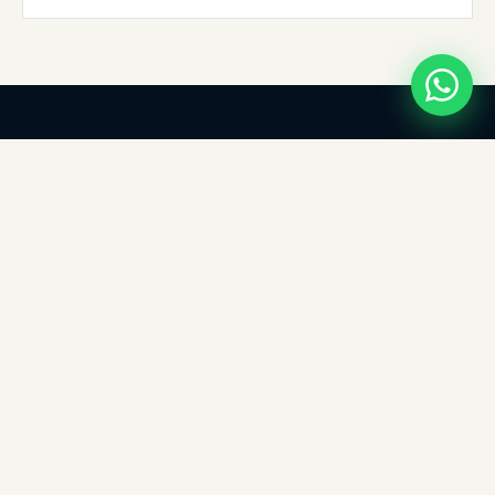
SZX New Materials
M
SPECIALIST IN MICA-ISOLATIE
Gespecialiseerde fabrikant van micapapier, micatape,
micaplaten, -vellen, -buizen, verwarmingselementen en op maat
bewerkte mica-componenten — wereldwijd actief sinds 2010.
PRODUCTEN
Micapapier
Micatape
Micaplaten