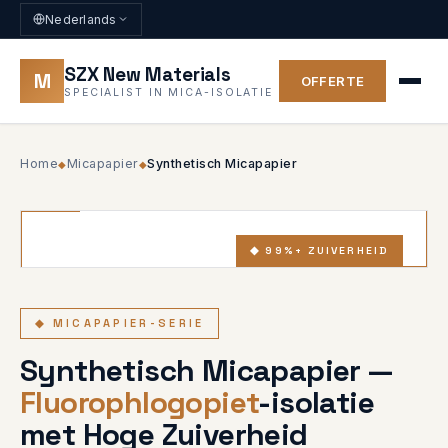
Nederlands
SZX New Materials
M
OFFERTE
SPECIALIST IN MICA-ISOLATIE
Home
Micapapier
Synthetisch Micapapier
◆
◆
◆ 99%+ ZUIVERHEID
◆ MICAPAPIER-SERIE
Synthetisch Micapapier —
Fluorophlogopiet
-isolatie
met Hoge Zuiverheid