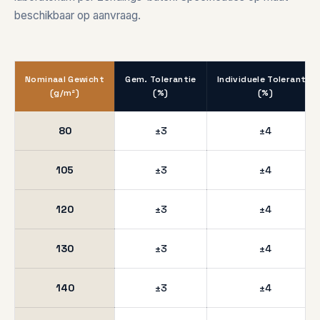
beschikbaar op aanvraag.
Nominaal Gewicht
Gem. Tolerantie
Individuele Tolerantie
(g/m²)
(%)
(%)
80
±3
±4
105
±3
±4
120
±3
±4
130
±3
±4
140
±3
±4