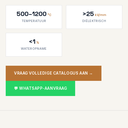
500–1200
>25
°C
kV/mm
TEMPERATUUR
DIËLEKTRISCH
<1
%
WATEROPNAME
VRAAG VOLLEDIGE CATALOGUS AAN →
💬 WHATSAPP-AANVRAAG