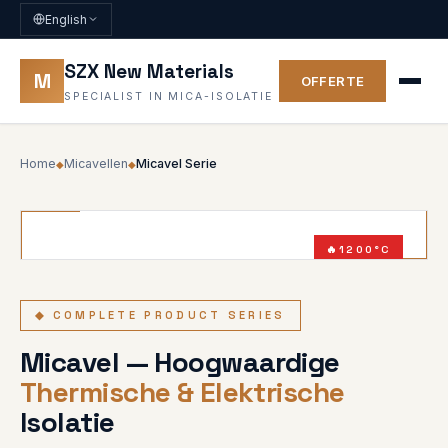
English
SZX New Materials
M
OFFERTE
SPECIALIST IN MICA-ISOLATIE
Home
Micavellen
Micavel Serie
◆
◆
1200°C
UL94 V-0
◆ COMPLETE PRODUCT SERIES
Micavel — Hoogwaardige
Thermische & Elektrische
Isolatie