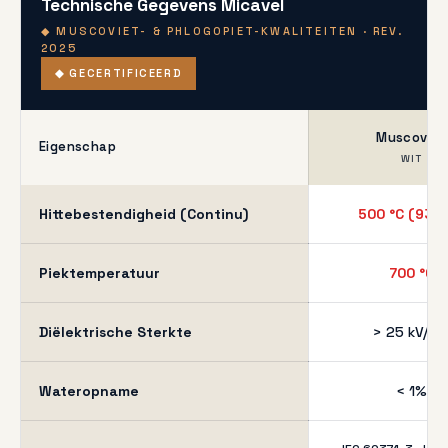
Technische Gegevens Micavel
◆ MUSCOVIET- & PHLOGOPIET-KWALITEITEN · REV.
2025
◆ GECERTIFICEERD
Muscoviet
Eigenschap
WIT
Hittebestendigheid (Continu)
500 °C (932 
Piektemperatuur
700 °C
Diëlektrische Sterkte
> 25 kV/m
Wateropname
< 1%