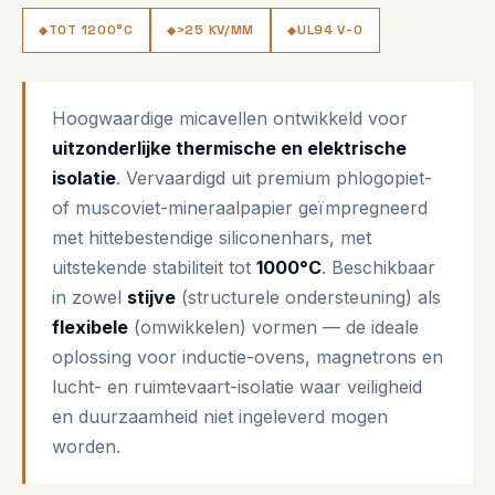
TOT 1200°C
>25 KV/MM
UL94 V-0
Hoogwaardige micavellen ontwikkeld voor
uitzonderlijke thermische en elektrische
isolatie
. Vervaardigd uit premium phlogopiet-
of muscoviet-mineraalpapier geïmpregneerd
met hittebestendige siliconenhars, met
uitstekende stabiliteit tot
1000°C
. Beschikbaar
in zowel
stijve
(structurele ondersteuning) als
flexibele
(omwikkelen) vormen — de ideale
oplossing voor inductie-ovens, magnetrons en
lucht- en ruimtevaart-isolatie waar veiligheid
en duurzaamheid niet ingeleverd mogen
worden.