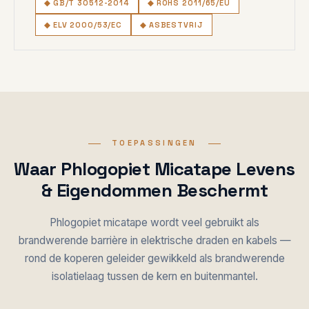
◆ GB/T 30512-2014
◆ ROHS 2011/65/EU
◆ ELV 2000/53/EC
◆ ASBESTVRIJ
TOEPASSINGEN
Waar Phlogopiet Micatape Levens
& Eigendommen Beschermt
Phlogopiet micatape wordt veel gebruikt als
brandwerende barrière in elektrische draden en kabels —
rond de koperen geleider gewikkeld als brandwerende
isolatielaag tussen de kern en buitenmantel.