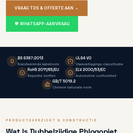
VRAAG TDS & OFFERTE AAN →
💬 WHATSAPP-AANVRAAG
BS 6387:2013
UL94 V0
Brandwerende kabelnorm
Vlamvertragings-classificatie
RoHS 2011/65/EU
ELV 2000/53/EC
Beperkte stoffen
Automotive-conformiteit
GB/T 5019.2
Chinese nationale norm
PRODUCTOVERZICHT & CONSTRUCTIE
Wat Is Dubbelzijdige Phlogopiet