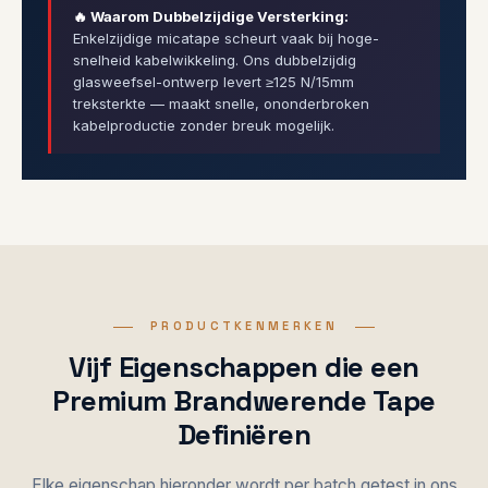
🔥 Waarom Dubbelzijdige Versterking:
Enkelzijdige micatape scheurt vaak bij hoge-
snelheid kabelwikkeling. Ons dubbelzijdig
glasweefsel-ontwerp levert ≥125 N/15mm
treksterkte — maakt snelle, ononderbroken
kabelproductie zonder breuk mogelijk.
PRODUCTKENMERKEN
Vijf Eigenschappen die een
Premium Brandwerende Tape
Definiëren
Elke eigenschap hieronder wordt per batch getest in ons