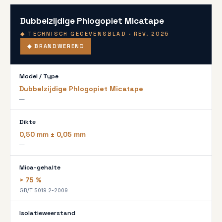
Dubbelzijdige Phlogopiet Micatape
◆ TECHNISCH GEGEVENSBLAD · REV. 2025
◆ BRANDWEREND
Model / Type
Dubbelzijdige Phlogopiet Micatape
—
Dikte
0,50 mm ± 0,05 mm
—
Mica-gehalte
> 75 %
GB/T 5019.2-2009
Isolatieweerstand