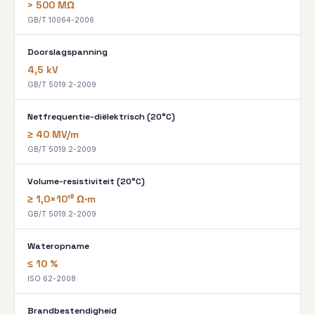
> 500 MΩ
GB/T 10064-2006
Doorslagspanning
4,5 kV
GB/T 5019.2-2009
Netfrequentie-diëlektrisch (20°C)
≥ 40 MV/m
GB/T 5019.2-2009
Volume-resistiviteit (20°C)
≥ 1,0×10¹⁰ Ω·m
GB/T 5019.2-2009
Wateropname
≤ 10 %
ISO 62-2008
Brandbestendigheid