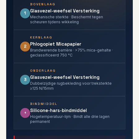
BOVENLAAG
Glasvezel-weefsel Versterking
1
Mechanische sterkte · Beschermt tegen
scheuren tijdens wikkeling
KERNLAAG
Phlogopiet Micapapier
2
Brandwerende barrière · >75% mica-gehalte ·
geclassificeerd 750 °C
ONDERLAAG
Glasvezel-weefsel Versterking
3
Dubbelzijdige rugbekleding voor treksterkte
≥125 N/15mm
BINDMIDDEL
Silicone-hars-bindmiddel
+
Hogetemperatuur-lijm · Bindt alle drie lagen
permanent