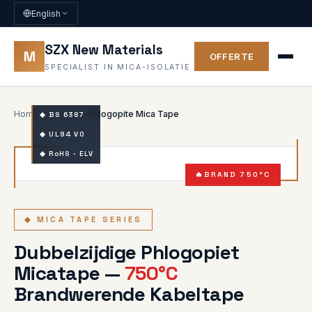
English
SZX New Materials
M
OFFERTE
SPECIALIST IN MICA-ISOLATIE
Home
Micatape
Phlogopite Mica Tape
◆
◆ BS 6387
◆
◆ UL94 V0
◆ RoHS · ELV
BRAND 750°C
◆ MICA TAPE SERIES
Dubbelzijdige Phlogopiet
Micatape —
750°C
Brandwerende Kabeltape