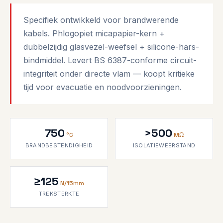
Specifiek ontwikkeld voor brandwerende
kabels. Phlogopiet micapapier-kern +
dubbelzijdig glasvezel-weefsel + silicone-hars-
bindmiddel. Levert BS 6387-conforme circuit-
integriteit onder directe vlam — koopt kritieke
tijd voor evacuatie en noodvoorzieningen.
750
>500
°C
MΩ
BRANDBESTENDIGHEID
ISOLATIEWEERSTAND
≥125
N/15mm
TREKSTERKTE