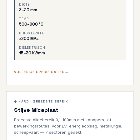
DIKTE
3–20 mm
TEMP
500–900 °C
BUIGSTERKTE
≥200 MPa
DIËLEKTRISCH
15–30 kV/mm
VOLLEDIGE SPECIFICATIES
0,1–100mm
1000°C
◆ HARD · BREEDSTE BEREIK
Stijve Micaplaat
HARDE KWALITEIT
Breedste diktebereik 0,1-100mm met koudpers- of
bewerkingsroutes. Voor EV, energieopslag, metallurgie,
scheepvaart — 7 sectoren gedekt.