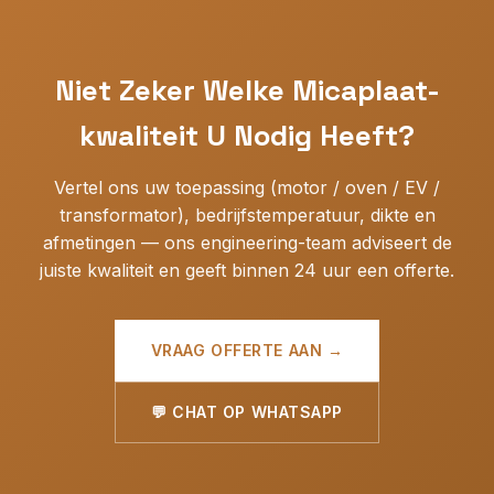
(micagehalte/dichtheid), IEC 60243-1 (diëlektrische
sterkte), GB/T 5019.2 (buigsterkte/wateropname).
Rapporten van derde laboratoria beschikbaar voor
Niet Zeker Welke Micaplaat-
goedkeuringen in automotive/lucht- en ruimtevaart.
kwaliteit U Nodig Heeft?
Vertel ons uw toepassing (motor / oven / EV /
transformator), bedrijfstemperatuur, dikte en
afmetingen — ons engineering-team adviseert de
juiste kwaliteit en geeft binnen 24 uur een offerte.
VRAAG OFFERTE AAN →
💬 CHAT OP WHATSAPP