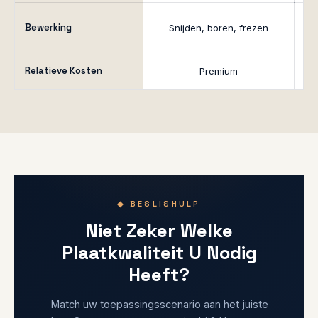
K
Bewerking
Snijden, boren, frezen
Relatieve Kosten
Premium
◆ BESLISHULP
Niet Zeker Welke
Plaatkwaliteit U Nodig
Heeft?
Match uw toepassingsscenario aan het juiste