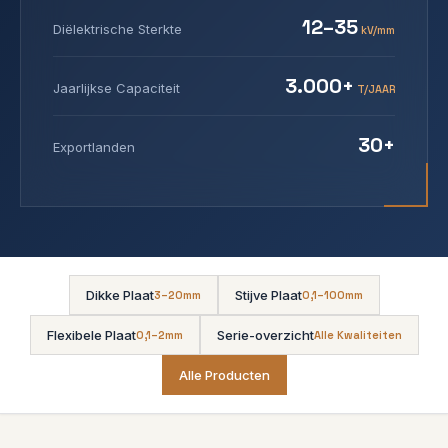
12–35
Diëlektrische Sterkte
kV/mm
3.000+
Jaarlijkse Capaciteit
T/JAAR
30+
Exportlanden
Dikke Plaat
Stijve Plaat
3–20mm
0,1–100mm
Flexibele Plaat
Serie-overzicht
0,1–2mm
Alle Kwaliteiten
Alle Producten