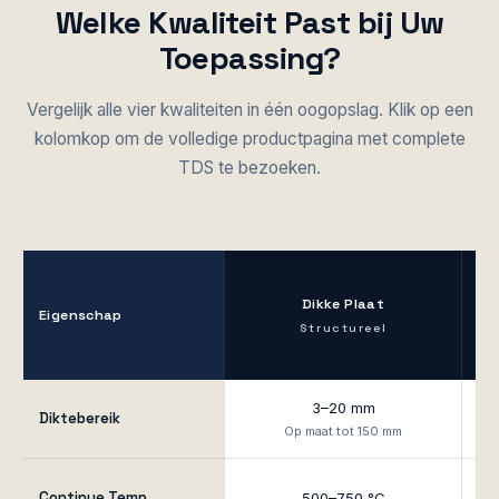
Welke Kwaliteit Past bij Uw
Toepassing?
Vergelijk alle vier kwaliteiten in één oogopslag. Klik op een
kolomkop om de volledige productpagina met complete
TDS te bezoeken.
Dikke Plaat
Eigenschap
Structureel
3–20 mm
Diktebereik
Op maat tot 150 mm
Continue Temp.
500–750 °C