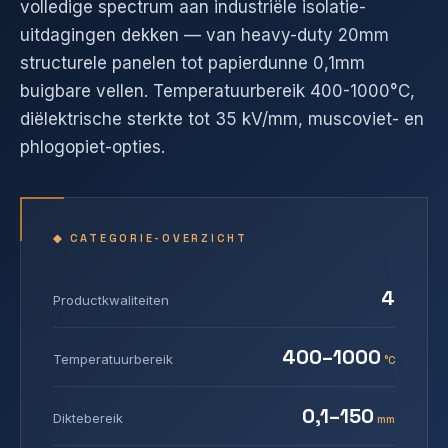
volledige spectrum aan industriële isolatie-
uitdagingen dekken — van heavy-duty 20mm
structurele panelen tot papierdunne 0,1mm
buigbare vellen. Temperatuurbereik 400-1000°C,
diëlektrische sterkte tot 35 kV/mm, muscoviet- en
phlogopiet-opties.
◆ CATEGORIE-OVERZICHT
4
Productkwaliteiten
400–1000
Temperatuurbereik
°C
0,1–150
Diktebereik
mm