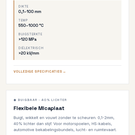
DIKTE
0,1–100 mm
TEMP
550–1000 °C
BUIGSTERKTE
>120 MPa
DIËLEKTRISCH
>20 kV/mm
VOLLEDIGE SPECIFICATIES
0,1–2mm
900°C
◆ BUIGBAAR · 40% LICHTER
Flexibele Micaplaat
BUIGBAAR
Buigt, wikkelt en vouwt zonder te scheuren. 0,1-2mm,
40% lichter dan stijf. Voor motorspoelen, HS-kabels,
automotive bekabelingsbundels, lucht- en ruimtevaart.