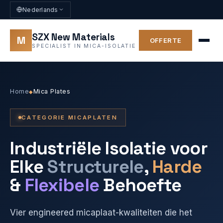
Nederlands
SZX New Materials
M
OFFERTE
SPECIALIST IN MICA-ISOLATIE
Home
Mica Plates
◆
CATEGORIE MICAPLATEN
Industriële Isolatie voor
Elke
Structurele
,
Harde
&
Flexibele
Behoefte
Vier engineered micaplaat-kwaliteiten die het