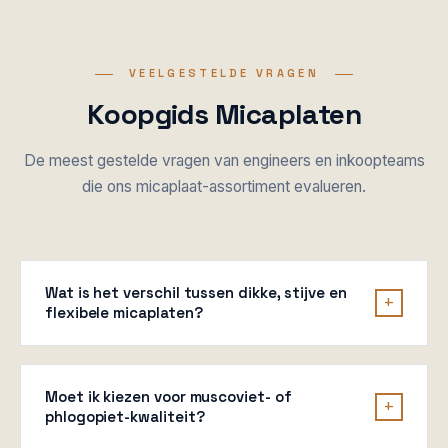
VEELGESTELDE VRAGEN
Koopgids Micaplaten
De meest gestelde vragen van engineers en inkoopteams
die ons micaplaat-assortiment evalueren.
Wat is het verschil tussen dikke, stijve en
+
flexibele micaplaten?
De
dikke micaplaat
(3-20mm) is de heavy-duty
structurele optie — buigsterkte ≥200 MPa voor
Moet ik kiezen voor muscoviet- of
dragende toepassingen. De
stijve micaplaat
(0,1-
+
phlogopiet-kwaliteit?
100mm) is de harde plaat met het breedste bereik —
koudpersen voor dunne vellen, CNC-bewerken voor