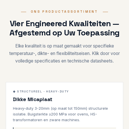
ONS PRODUCTASSORTIMENT
Vier Engineered Kwaliteiten —
Afgestemd op Uw Toepassing
Elke kwaliteit is op maat gemaakt voor specifieke
temperatuur-, dikte- en flexibiliteitseisen. Klik door voor
volledige specificaties en technische datasheets.
3–20mm
1000°C
◆ STRUCTUREEL · HEAVY-DUTY
Dikke Micaplaat
STRUCTUREEL
Heavy-duty 3-20mm (op maat tot 150mm) structurele
isolatie. Buigsterkte ≥200 MPa voor ovens, HS-
transformatoren en zware machines.