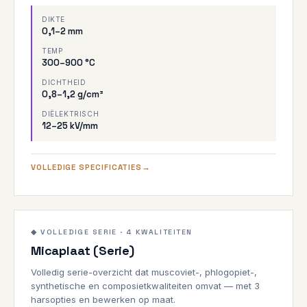
DIKTE
0,1–2 mm
TEMP
300–900 °C
DICHTHEID
0,8–1,2 g/cm³
DIËLEKTRISCH
12–25 kV/mm
VOLLEDIGE SPECIFICATIES
Overzicht
1000°C
◆ VOLLEDIGE SERIE · 4 KWALITEITEN
Micaplaat (Serie)
ALLE KWALITEITEN
Volledig serie-overzicht dat muscoviet-, phlogopiet-,
synthetische en composietkwaliteiten omvat — met 3
harsopties en bewerken op maat.