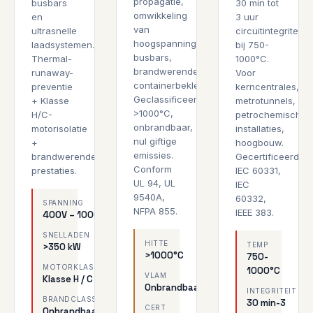
propagatie,
busbars
30 min tot
omwikkeling
en
3 uur
van
ultrasnelle
circuitintegriteit
hoogspannings-
laadsystemen.
bij 750-
busbars,
Thermal-
1000°C.
brandwerende
runaway-
Voor
containerbekleding.
preventie
kerncentrales,
Geclassificeerd
+ Klasse
metrotunnels,
>1000°C,
H/C-
petrochemische
onbrandbaar,
motorisolatie
installaties,
nul giftige
+
hoogbouw.
emissies.
brandwerende
Gecertificeerd
Conform
prestaties.
IEC 60331,
UL 94, UL
IEC
9540A,
60332,
SPANNING
NFPA 855.
IEEE 383.
400V – 1000V+
SNELLADEN
HITTE
TEMP
>350 kW
>1000°C
750-
MOTORKLASSE
1000°C
VLAM
Klasse H / C
Onbrandbaar
INTEGRITEIT
BRANDCLASSIFICATIE
30 min-3
CERT
Onbrandbaar