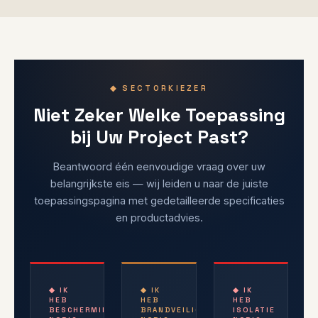
◆ SECTORKIEZER
Niet Zeker Welke Toepassing
bij Uw Project Past?
Beantwoord één eenvoudige vraag over uw
belangrijkste eis — wij leiden u naar de juiste
toepassingspagina met gedetailleerde specificaties
en productadvies.
◆ IK
◆ IK
◆ IK
HEB
HEB
HEB
BESCHERMING
BRANDVEILIGHEID
ISOLATIE