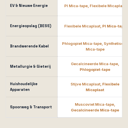
EV & Nieuwe Energie
PI Mica-tape
,
Flexibele Micaplaat
Energieopslag (BESS)
Flexibele Micaplaat
, PI Mica-tape
Phlogopiet Mica-tape
,
Synthetische
Brandwerende Kabel
Mica-tape
Gecalcineerde Mica-tape
,
Metallurgie & Gieterij
Phlogopiet-tape
Huishoudelijke
Stijve Micaplaat
, Flexibele
Apparaten
Micaplaat
Muscoviet Mica-tape
,
Spoorweg & Transport
Gecalcineerde Mica-tape