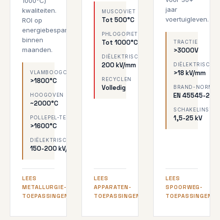
1000°C)
jaar
kwaliteiten.
MUSCOVIET
voertuigleven.
Tot 500°C
ROI op
energiebesparing
PHLOGOPIET
binnen
Tot 1000°C
TRACTIE
maanden.
>3000V
DIËLEKTRISCH
200 kV/mm
DIËLEKTRISCH
>18 kV/mm
VLAMBOOGOVEN
RECYCLEN
>1800°C
Volledig
BRAND-NORM
EN 45545-2
HOOGOVEN
~2000°C
SCHAKELINST.
1,5-25 kV
POLLEPEL-TEMP.
>1600°C
DIËLEKTRISCH
150-200 kV/mm
LEES
LEES
LEES
METALLURGIE-
APPARATEN-
SPOORWEG-
TOEPASSINGEN
TOEPASSINGEN
TOEPASSINGEN