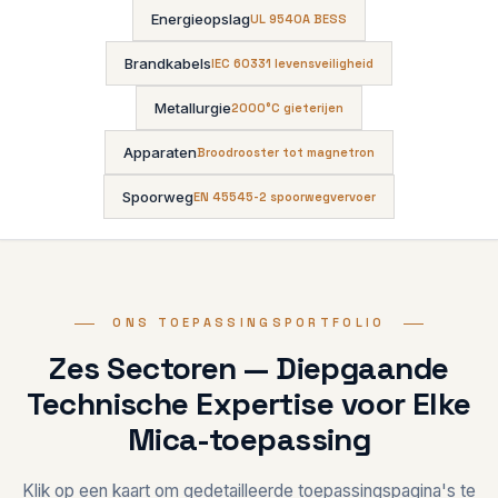
Energieopslag
UL 9540A BESS
Brandkabels
IEC 60331 levensveiligheid
Metallurgie
2000°C gieterijen
Apparaten
Broodrooster tot magnetron
Spoorweg
EN 45545-2 spoorwegvervoer
ONS TOEPASSINGSPORTFOLIO
Zes Sectoren — Diepgaande
Technische Expertise voor Elke
Mica-toepassing
Klik op een kaart om gedetailleerde toepassingspagina's te