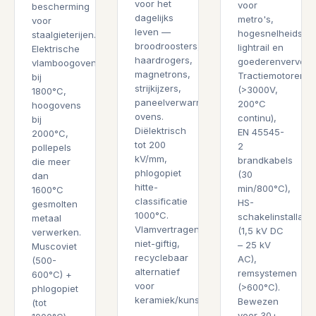
voor het
voor
bescherming
dagelijks
metro's,
voor
leven —
hogesnelheidstre
staalgieterijen.
broodroosters,
lightrail en
Elektrische
haardrogers,
goederenvervoer.
vlamboogovens
magnetrons,
Tractiemotoren
bij
strijkijzers,
(>3000V,
1800°C,
paneelverwarmers,
200°C
hoogovens
ovens.
continu),
bij
Diëlektrisch
EN 45545-
2000°C,
tot 200
2
pollepels
kV/mm,
brandkabels
die meer
phlogopiet
(30
dan
hitte-
min/800°C),
1600°C
classificatie
HS-
gesmolten
1000°C.
schakelinstallatie
metaal
Vlamvertragend,
(1,5 kV DC
verwerken.
niet-giftig,
– 25 kV
Muscoviet
recyclebaar
AC),
(500-
alternatief
remsystemen
600°C) +
voor
(>600°C).
phlogopiet
keramiek/kunststoffen.
Bewezen
(tot
voor 30+