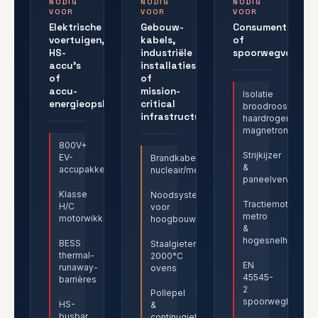
NODIG
NODIG
NODIG
VOOR
VOOR
VOOR
Elektrische
Gebouw-
Consumentenapp
voertuigen,
kabels,
of
HS-
industriële
spoorwegvoertui
accu's
installaties
of
of
accu-
mission-
Isolatie
energieopslagsystemen?
critical
broodrooster,
infrastructuur?
haardroger,
magnetron
800V+
Strijkijzer
EV-
Brandkabels
&
accupakketten
nucleair/metro/petrochemie
paneelverwarmer
Klasse
Noodsystemen
Tractiemotoren
H/C
voor
metro
motorwikkelingen
hoogbouw
&
hogesnelheidstre
BESS
Staalgieterij
thermal-
2000°C
EN
runaway-
ovens
45545-
barrières
2
Pollepel
spoorwegkabels
HS-
&
busbar
continugieten