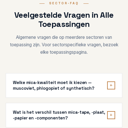
SECTOR-FAQ
Veelgestelde Vragen in Alle
Toepassingen
Algemene vragen die op meerdere sectoren van
toepassing zijn. Voor sectorspecifieke vragen, bezoek
elke toepassingspagina.
Welke mica-kwaliteit moet ik kiezen —
+
muscoviet, phlogopiet of synthetisch?
Muscoviet (witte mica)
blinkt uit in elektrische isolatie
(diëlektrisch 150-200 kV/mm) voor toepassingen tot
Wat is het verschil tussen mica-tape, -plaat,
500-600°C — ideaal voor EV-motoren,
+
-papier en -componenten?
consumentenapparaten, precisie-elektronica.
Phlogopiet (goud/donkere mica)
verwerkt hogere