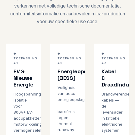
verkennen met volledige technische documentatie,
conformiteitsinformatie en aanbevolen mica-producten
voor uw specifieke use case.
>1000°C
Thermal
3 uur
800V+
UL 9540A
1000°C
◆
◆
◆
Runaway
Overleving
TOEPASSING
TOEPASSING
TOEPASSING
KLASSE
NFPA 855
IEC 60331
#1
#2
#3
H/C
EV &
Energieopslag
Kabel-
Nieuwe
(BESS)
&
Energie
Draadindust
Veiligheid
van accu-
Hoogspannings-
Brandwerende
energieopslagsystemen
isolatie
kabels —
—
voor
de
barrières
800V+ EV-
levensader
tegen
accupakketten,
in kritieke
thermal-
motorwikkelingen,
elektrische
runaway-
vermogenselektronica,
systemen.