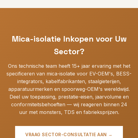
60331 voor kabelfabrikanten, IEEE 383 voor nucleaire
Voor
pilot-/kleine batch-orders
: MOQ ~100-500 kg
toepassingen). Wij exporteren naar
30+ landen
met
of 500-1000 meter afhankelijk van product, levertijd 15-
volledige douanedocumentatie.
25 dagen. Voor
volumeproductie
: MOQ 1 ton+ of
5000+ meter, levertijd 25-40 dagen met
geconsolideerde zeezendingen.
VMI
Mica-isolatie Inkopen voor Uw
(leveranciersbeheerde voorraad)
en JIT-levering
beschikbaar voor doorlopende OEM-partnerships.
Sector?
Ons technische team heeft 15+ jaar ervaring met het
specificeren van mica-isolatie voor EV-OEM's, BESS-
integrators, kabelfabrikanten, staalgieterijen,
apparatuurmerken en spoorweg-OEM's wereldwijd.
Deel uw toepassing, prestatie-eisen, jaarvolume en
conformiteitsbehoeften — wij reageren binnen 24
uur met monsters, TDS en fabrieksprijzen.
VRAAG SECTOR-CONSULTATIE AAN →