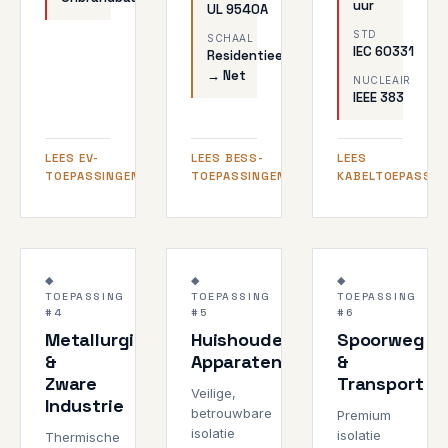
uur
UL 9540A
STD
SCHAAL
IEC 60331
Residentieel
→ Net
NUCLEAIR
IEEE 383
LEES EV-
LEES BESS-
LEES
TOEPASSINGEN
TOEPASSINGEN
KABELTOEPASSIN
Staalproductie
Consument-
Metro tot
2000°C
1000°C
3000V+
◆
◆
◆
klaar
HSR
TOEPASSING
TOEPASSING
TOEPASSING
200
EN 45545-
GIETERIJ
#4
#5
#6
KV/MM
2
Metallurgie
Huishoudelijke
Spoorweg
&
Apparaten
&
Zware
Transport
Veilige,
Industrie
betrouwbare
Premium
isolatie
isolatie
Thermische