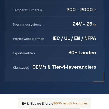
200 – 2000
Temperatuurbereik
°C
24V – 25
Spanningssystemen
kV
IEC / UL / EN / NFPA
Wereldwijde Normen
30+ Landen
Exportmarkten
OEM's & Tier-1-leveranciers
Klanttypes
EV & Nieuwe Energie
800V+ accu's & motoren