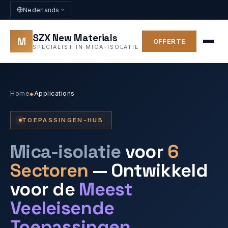
Nederlands
SZX New Materials
M
OFFERTE
SPECIALIST IN MICA-ISOLATIE
Home
Applications
◆
TOEPASSINGEN-HUB
Mica-isolatie
voor
6
Sectoren
— Ontwikkeld
voor de
Meest
Veeleisende
Toepassingen