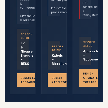
HS-
&
schakelinstallatie
vermogenselektronica
Industriële
&
procesverwarming
remsystemen
Ultrasnelle
laadkabels
BEZOEK
BEIDE
BEZOEK
EV
BEIDE
BEZOEK
&
BEIDE
Apparaten
Nieuwe
+
Energie
Kabels
Spoorweg
+
+
BESS
Metallurgie
BEKIJK
BEKIJK EV-
BEKIJK
APPARATEN-
TOEPASSINGEN
KABELTOEPASSINGEN
TOEPASSINGEN