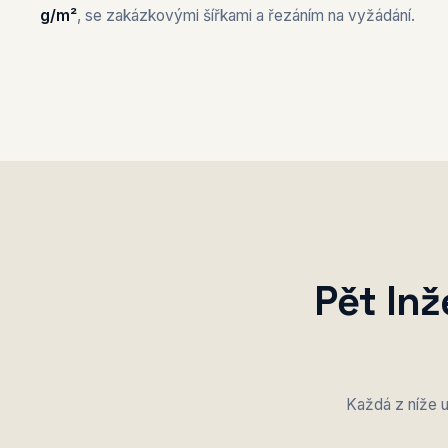
g/m²
, se zakázkovými šířkami a řezáním na vyžádání.
Pět In
Každá z níže u