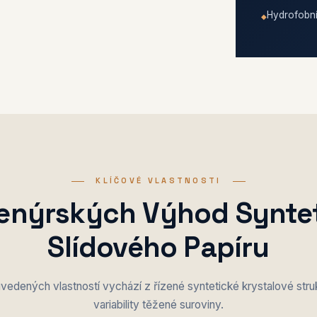
Hydrofobní
KLÍČOVÉ VLASTNOSTI
ženýrských Výhod Synte
Slídového Papíru
vedených vlastností vychází z řízené syntetické krystalové struk
variability těžené suroviny.