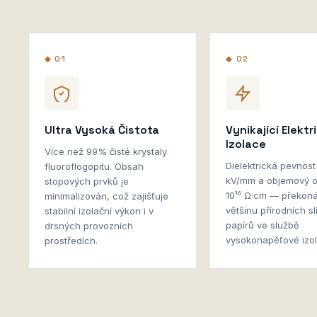
◆ 01
◆ 02
Ultra Vysoká Čistota
Vynikající Elektr
Izolace
Více než 99% čisté krystaly
Dielektrická pevnos
fluoroflogopitu. Obsah
kV/mm a objemový 
stopových prvků je
10¹⁶ Ω·cm — překon
minimalizován, což zajišťuje
většinu přírodních s
stabilní izolační výkon i v
papírů ve službě
drsných provozních
vysokonapěťové izo
prostředích.