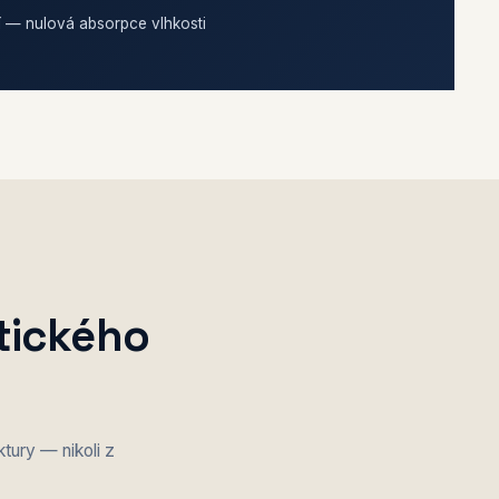
 — nulová absorpce vlhkosti
tického
tury — nikoli z