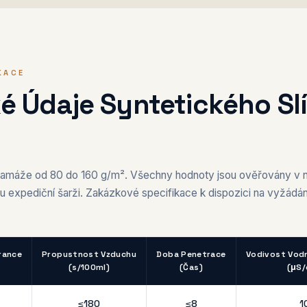
KACE
é Údaje Syntetického S
gramáže od 80 do 160 g/m². Všechny hodnoty jsou ověřovány v na
u expediční šarži. Zakázkové specifikace k dispozici na vyžádán
erance
Propustnost Vzduchu
Doba Penetrace
Vodivost Vodn
(s/100ml)
(Čas)
(μS
≤180
≤8
1