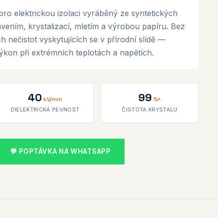
ro elektrickou izolaci vyráběný ze syntetických
tavením, krystalizací, mletím a výrobou papíru. Bez
 nečistot vyskytujících se v přírodní slídě —
ýkon při extrémních teplotách a napětích.
40
99
kV/mm
%+
DIELEKTRICKÁ PEVNOST
ČISTOTA KRYSTALU
💬 POPTÁVKA NA WHATSAPP