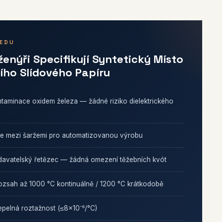
LEDU
ženýři Specifikují Syntetický Místo
ího Slídového Papíru
taminace oxidem železa — žádné riziko dielektrického
e mezi šaržemi pro automatizovanou výrobu
odavatelský řetězec — žádná omezení těžebních kvót
ozsah až 1000 °C kontinuálně / 1200 °C krátkodobě
tepelná roztažnost (≤8×10⁻⁶/°C)