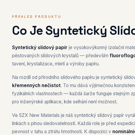
PŘEHLED PRODUKTU
Co Je Syntetický Slíd
Syntetický slídový papír
je vysokovýkonný izolační mater
pěstovaných slídových krystalů — především
fluoroflog
tavení, krystalizace, mletí a výroby papíru.
Na rozdíl od přírodního slídového papíru je syntetický slíd
křemenných nečistot
. To mu dává výjimečnou konzistenc
fyzikálních vlastnostech — každá šarže funguje stejným zp
pro inženýrské aplikace, kde selhání není možnost.
Ve SZX New Materials je náš syntetický slídový papír vyrá
linkách s plnou sledovatelností. Každá role je před expedic
pevnost v tahu a ztrátu hmotnosti. K dispozici v
nominální