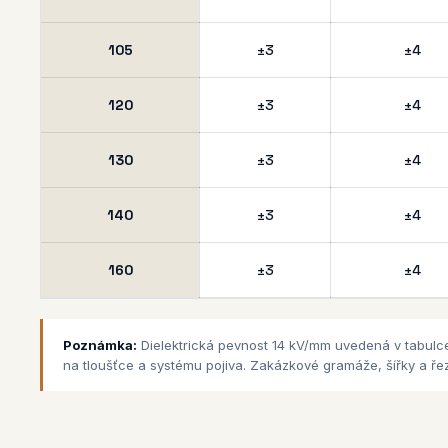
105
±3
±4
120
±3
±4
130
±3
±4
140
±3
±4
160
±3
±4
Poznámka:
Dielektrická pevnost 14 kV/mm uvedená v tabulc
na tloušťce a systému pojiva. Zakázkové gramáže, šířky a řezá