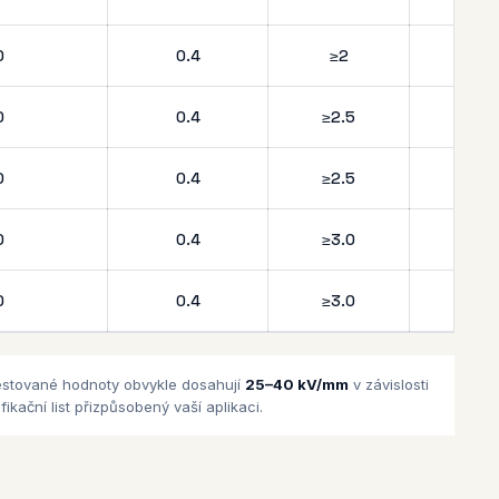
0
0.4
≥2
≥
0
0.4
≥2.5
≥
0
0.4
≥2.5
≥
0
0.4
≥3.0
≥
0
0.4
≥3.0
≥
testované hodnoty obvykle dosahují
25–40 kV/mm
v závislosti
kační list přizpůsobený vaší aplikaci.