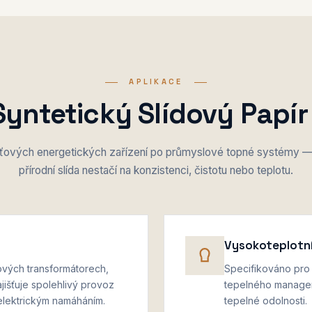
APLIKACE
Syntetický Slídový Papír
ových energetických zařízení po průmyslové topné systémy —
přírodní slída nestačí na konzistenci, čistotu nebo teplotu.
Vysokoteplotn
ových transformátorech,
Specifikováno pro
išťuje spolehlivý provoz
tepelného managem
lektrickým namáháním.
tepelné odolnosti.