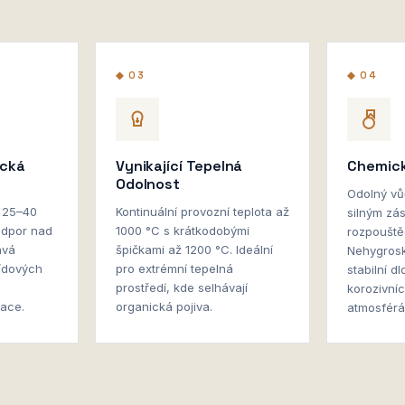
◆ 03
◆ 04
ická
Vynikající Tepelná
Chemick
Odolnost
Odolný vů
t 25–40
Kontinuální provozní teplota až
silným zá
odpor nad
1000 °C s krátkodobými
rozpouště
ává
špičkami až 1200 °C. Ideální
Nehygrosko
lídových
pro extrémní tepelná
stabilní 
prostředí, kde selhávají
korozivní
lace.
organická pojiva.
atmosférá