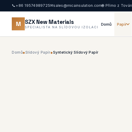
📞
+86 19574989725
✉
sales@micainsulation.com
🌐 Přímo z Továr
SZX New Materials
M
Domů
Papír
SPECIALISTA NA SLÍDOVOU IZOLACI
Domů
Slídový Papír
Syntetický Slídový Papír
◆
◆