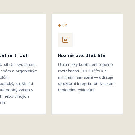
◆ 05
á Inertnost
Rozměrová Stabilita
či silným kyselinám,
Ultra nízký koeficient tepelné
sadám a organickým
roztažnosti (≤8×10⁻⁶/°C) a
dlům.
minimální smrštění — udržuje
pický, zajišťující
strukturní integritu při širokém
dlouhodobý výkon v
teplotním cyklování.
ch nebo vlhkých
ch.