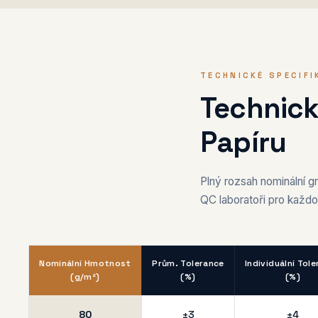
TECHNICKÉ SPECIFI
Technick
Papíru
Plný rozsah nominální 
QC laboratoři pro každo
Nominální Hmotnost
Prům. Tolerance
Individuální Tol
(g/m²)
(%)
(%)
80
±3
±4