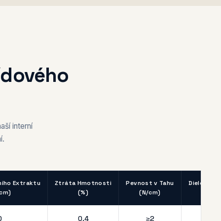
lídového
ší interní
í.
ího Extraktu
Ztráta Hmotnosti
Pevnost v Tahu
Dielektri
/cm)
(%)
(N/cm)
(kV
0
0.4
≥2
≥