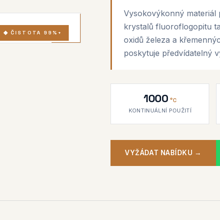
Vysokovýkonný materiál p
krystalů fluoroflogopitu 
◆ ČISTOTA 99%+
oxidů železa a křemenných
poskytuje předvídatelný v
1000
°C
KONTINUÁLNÍ POUŽITÍ
VYŽÁDAT NABÍDKU →