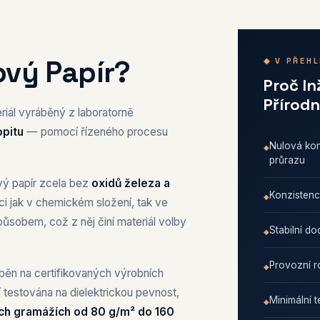
ový Papír?
◆ V PŘEH
Proč In
Přírodn
iál vyráběný z laboratorně
opitu
— pomocí řízeného procesu
Nulová kon
průrazu
ový papír zcela bez
oxidů železa a
Konzistenc
i jak v chemickém složení, tak ve
ůsobem, což z něj činí materiál volby
Stabilní d
Provozní r
běn na certifikovaných výrobních
í testována na dielektrickou pevnost,
Minimální 
ch gramážích od 80 g/m² do 160