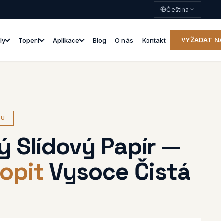
Čeština
VYŽÁDAT N
ly
Topení
Aplikace
Blog
O nás
Kontakt
RU
ý Slídový Papír —
opit
Vysoce Čistá