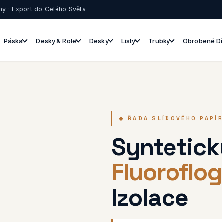
ny · Export do Celého Světa
Páska
Desky & Role
Desky
Listy
Trubky
Obrobené Dí
◆ ŘADA SLÍDOVÉHO PAPÍ
Syntetick
Fluoroflog
Izolace