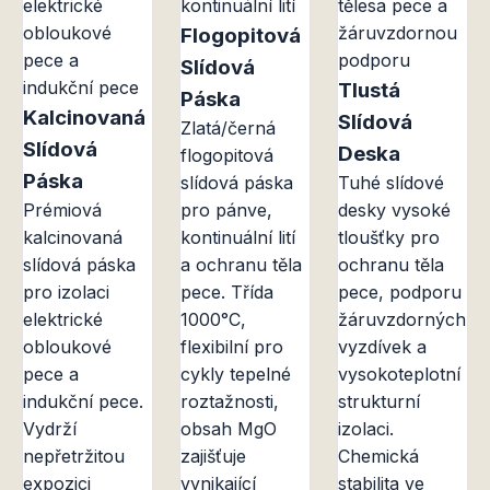
Flogopitová
Slídová
Tlustá
Páska
Kalcinovaná
Slídová
Zlatá/černá
Slídová
Deska
flogopitová
Páska
slídová páska
Tuhé slídové
Prémiová
pro pánve,
desky vysoké
kalcinovaná
kontinuální lití
tloušťky pro
slídová páska
a ochranu těla
ochranu těla
pro izolaci
pece. Třída
pece, podporu
elektrické
1000°C,
žáruvzdorných
obloukové
flexibilní pro
vyzdívek a
pece a
cykly tepelné
vysokoteplotní
indukční pece.
roztažnosti,
strukturní
Vydrží
obsah MgO
izolaci.
nepřetržitou
zajišťuje
Chemická
expozici
vynikající
stabilita ve