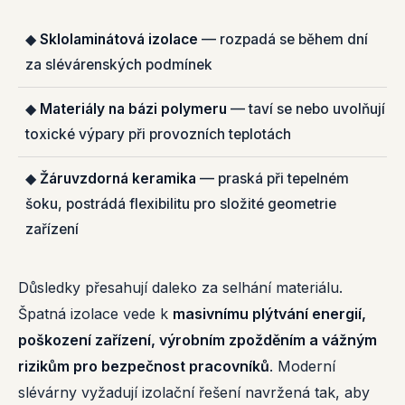
◆
Sklolaminátová izolace
— rozpadá se během dní
za slévárenských podmínek
◆
Materiály na bázi polymeru
— taví se nebo uvolňují
toxické výpary při provozních teplotách
◆
Žáruvzdorná keramika
— praská při tepelném
šoku, postrádá flexibilitu pro složité geometrie
zařízení
Důsledky přesahují daleko za selhání materiálu.
Špatná izolace vede k
masivnímu plýtvání energií,
poškození zařízení, výrobním zpožděním a vážným
rizikům pro bezpečnost pracovníků
. Moderní
slévárny vyžadují izolační řešení navržená tak, aby