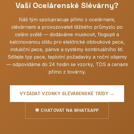
Vaší Ocelárenské Slévárny?
Náš tým spolupracuje přímo s ocelárnami,
slévárnami a provozovateli těžkého průmyslu po
celém světě — dodáváme muskovit, flogopit a
kalcinovanou slídu pro elektrické obloukové pece,
indukční pece, pánve a systémy kontinuálního lití.
Sdílejte typ pece, teplotní požadavky a roční objemy
— odpovídáme do 24 hodin se vzorky, TDS a cenami
přímo z továrny.
VYŽÁDAT VZORKY SLÉVÁRENSKÉ TŘÍDY →
💬 CHATOVAT NA WHATSAPP