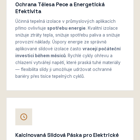
Ochrana Tělesa Pece a Energetická
Efektivita
Účinná tepelná izolace v průmyslových aplikacích
přímo ovlivňuje
spotřebu energie
. Kvalitní izolace
snižuje ztráty tepla, snižuje spotřebu paliva a snižuje
provozní náklady. Úspory energie ze správně
aplikované slídové izolace často
vracejí počáteční
investici během měsíců
. Rychlé cykly ohřevu a
chlazení vytvářejí napětí, které praská tuhé materiály
— flexibilita slídy ji umožňuje udržovat ochranné
bariéry přes tisíce tepelných cyklů.
Kalcinovaná Slídová Páska pro Elektrické