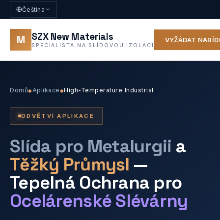
Čeština
SZX New Materials
M
VYŽÁDAT NABÍ
SPECIALISTA NA SLÍDOVOU IZOLACI
Domů
Aplikace
High-Temperature Industrial
◆
◆
ODVĚTVÍ APLIKACE
Slída pro Metalurgii
a
Těžký Průmysl
—
Tepelná Ochrana pro
Ocelárenské Slévárny