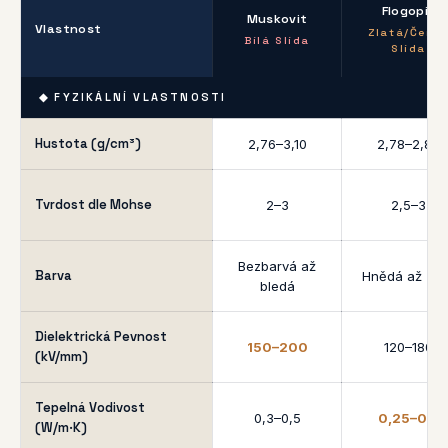
Flogopit
Muskovit
Vlastnost
Zlatá/Čern
Bílá Slída
Slída
◆ FYZIKÁLNÍ VLASTNOSTI
Hustota (g/cm³)
2,76–3,10
2,78–2,85
Tvrdost dle Mohse
2–3
2,5–3
Bezbarvá až
Barva
Hnědá až zla
bledá
Dielektrická Pevnost
150–200
120–180
(kV/mm)
Tepelná Vodivost
0,3–0,5
0,25–0,4
(W/m·K)