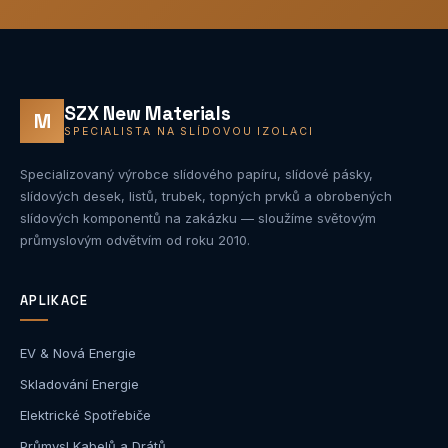
SZX New Materials
M
SPECIALISTA NA SLÍDOVOU IZOLACI
Specializovaný výrobce slídového papíru, slídové pásky,
slídových desek, listů, trubek, topných prvků a obrobených
slídových komponentů na zakázku — sloužíme světovým
průmyslovým odvětvím od roku 2010.
APLIKACE
EV & Nová Energie
Skladování Energie
Elektrické Spotřebiče
Průmysl Kabelů a Drátů