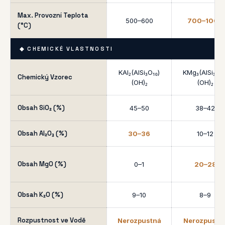
Max. Provozní Teplota
500–600
700–1000
(°C)
◆ CHEMICKÉ VLASTNOSTI
KAl₂(AlSi₃O₁₀)
KMg₃(AlSi₃O₁₀
Chemický Vzorec
(OH)₂
(OH)₂
Obsah SiO₂ (%)
45–50
38–42
Obsah Al₂O₃ (%)
30–36
10–12
Obsah MgO (%)
0–1
20–28
Obsah K₂O (%)
9–10
8–9
Rozpustnost ve Vodě
Nerozpustná
Nerozpustn