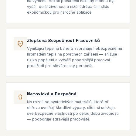
na výměnu. Ačkoli počáteční náklady mohou být
vyšší, delší životnost a nižší údržba činí slídu
ekonomickou pro náročné aplikace.
Zlepšená Bezpečnost Pracovníků
Vynikající tepelná bariéra zabraňuje nebezpečnému
hromadění tepla na povrchech zařízení — snižuje
riziko popálení a vytváří pohodlnější pracovní
prostředí pro slévárenský personál.
Netoxická a Bezpečná
Na rozdíl od syntetických materiálů, které při
ohřevu uvolňují škodlivé výpary, slída si udržuje
své bezpečné vlastnosti po celou dobu životnosti
— podporuje zdravější pracoviště.