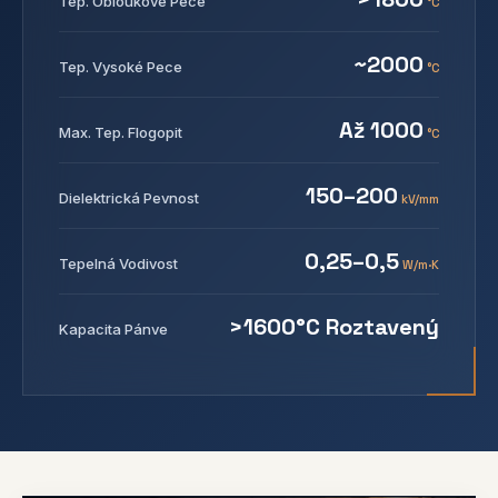
Tep. Obloukové Pece
°C
~2000
Tep. Vysoké Pece
°C
Až 1000
Max. Tep. Flogopit
°C
150–200
Dielektrická Pevnost
kV/mm
0,25–0,5
Tepelná Vodivost
W/m·K
>1600°C Roztavený
Kapacita Pánve