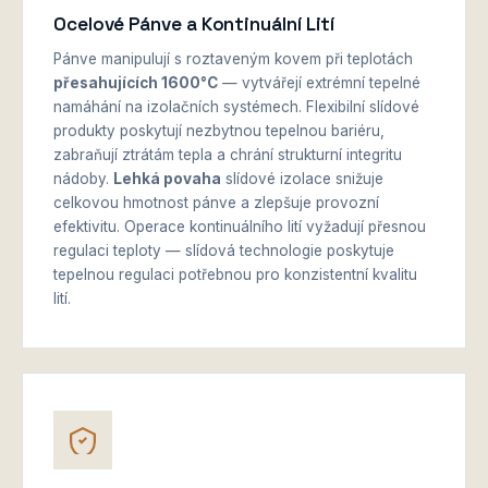
Ocelové Pánve a Kontinuální Lití
Pánve manipulují s roztaveným kovem při teplotách
přesahujících 1600°C
— vytvářejí extrémní tepelné
namáhání na izolačních systémech. Flexibilní slídové
produkty poskytují nezbytnou tepelnou bariéru,
zabraňují ztrátám tepla a chrání strukturní integritu
nádoby.
Lehká povaha
slídové izolace snižuje
celkovou hmotnost pánve a zlepšuje provozní
efektivitu. Operace kontinuálního lití vyžadují přesnou
regulaci teploty — slídová technologie poskytuje
tepelnou regulaci potřebnou pro konzistentní kvalitu
lití.