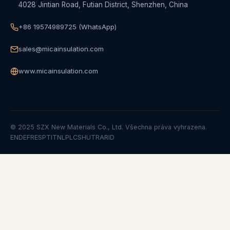
4028 Jintian Road, Futian District, Shenzhen, China
+86 19574989725 (WhatsApp)
sales@micainsulation.com
www.micainsulation.com
© 2025 SZX New Materials Co., Ltd. Všechna práva vyhrazena.
EN
DE
FR
ES
PT
IT
NL
PL
CS
HU
TR
AR
ID