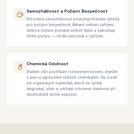
Samozhášivost a Požární Bezpečnost
Přirozená samozhášivost poskytuje kritické výhody
pro požární bezpečnost. Během selhání zařízení
slídová izolace pomáhá omezit teplo a zabraňuje
šíření požáru — chrání personál a zařízení.
Chemická Odolnost
Stabilní vůči postříkání roztaveným kovem, plynům
z pecí a agresivním čisticím chemikáliím. Na rozdíl
od organických materiálů, které se rychle
degradují, slída si udržuje ochranné vlastnosti při
dlouhodobé drsné expozici.