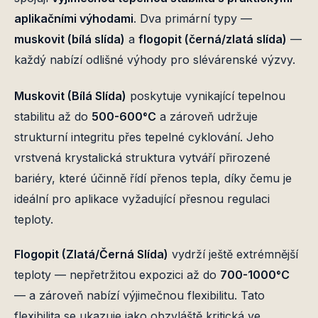
aplikačními výhodami
. Dva primární typy —
muskovit (bílá slída)
a
flogopit (černá/zlatá slída)
—
každý nabízí odlišné výhody pro slévárenské výzvy.
Muskovit (Bílá Slída)
poskytuje vynikající tepelnou
stabilitu až do
500-600°C
a zároveň udržuje
strukturní integritu přes tepelné cyklování. Jeho
vrstvená krystalická struktura vytváří přirozené
bariéry, které účinně řídí přenos tepla, díky čemu je
ideální pro aplikace vyžadující přesnou regulaci
teploty.
Flogopit (Zlatá/Černá Slída)
vydrží ještě extrémnější
teploty — nepřetržitou expozici až do
700-1000°C
— a zároveň nabízí výjimečnou flexibilitu. Tato
flexibilita se ukazuje jako obzvláště kritická ve