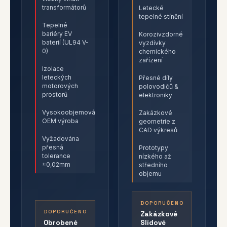
transformátorů
Letecké
tepelné stínění
Tepelné
bariéry EV
Korozivzdorné
baterií (UL94 V-
vyzdívky
0)
chemického
zařízení
Izolace
leteckých
Přesné díly
motorových
polovodičů &
prostorů
elektroniky
Vysokoobjemová
Zakázkové
OEM výroba
geometrie z
CAD výkresů
Vyžadována
přesná
Prototypy
tolerance
nízkého až
±0,02mm
středního
objemu
DOPORUČENO
DOPORUČENO
Zakázkové
Obrobené
Slídové