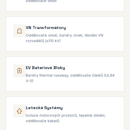
oddělovače vinutí
VN Transformátory
Oddělovače vinutí, bariéry cívek, těsnění VN
rozvaděčů (≤110 kV)
EV Bateriové Bloky
Bariéry thermal runaway, oddělovače článků (UL94
V-0)
Letecké Systémy
Izolace motorových prostorů, tepelné stínění,
oddělovače kabelů