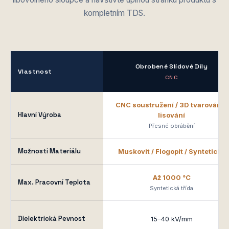
kompletním TDS.
Obrobené Slídové Díly
Vlastnost
CNC
CNC soustružení / 3D tvarování /
Hlavní Výroba
lisování
Přesné obrábění
Možnosti Materiálu
Muskovit / Flogopit / Syntetická
Až 1000 °C
Max. Pracovní Teplota
Syntetická třída
Dielektrická Pevnost
15–40 kV/mm