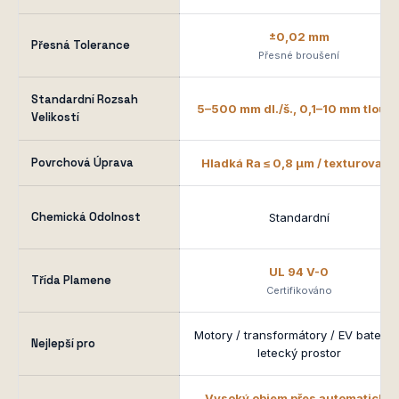
±0,02 mm
Přesná Tolerance
Přesné broušení
Standardní Rozsah
5–500 mm dl./š., 0,1–10 mm tloušť
Velikostí
Povrchová Úprava
Hladká Ra ≤ 0,8 μm / texturovaná
Chemická Odolnost
Standardní
UL 94 V-0
Třída Plamene
Certifikováno
Motory / transformátory / EV baterie 
Nejlepší pro
letecký prostor
Vysoký objem přes automatické