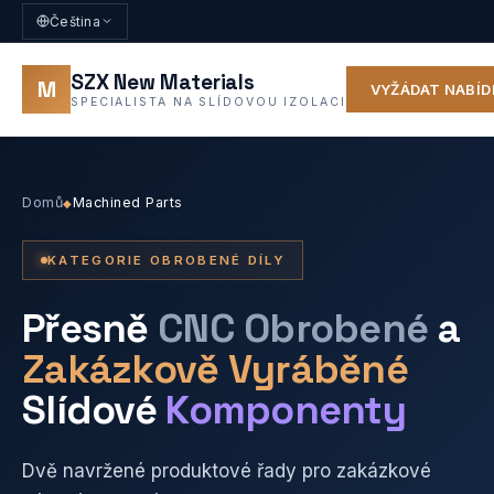
Čeština
SZX New Materials
M
VYŽÁDAT NABÍ
SPECIALISTA NA SLÍDOVOU IZOLACI
Domů
Machined Parts
◆
KATEGORIE OBROBENÉ DÍLY
Přesně
CNC Obrobené
a
Zakázkově Vyráběné
Slídové
Komponenty
Dvě navržené produktové řady pro zakázkové