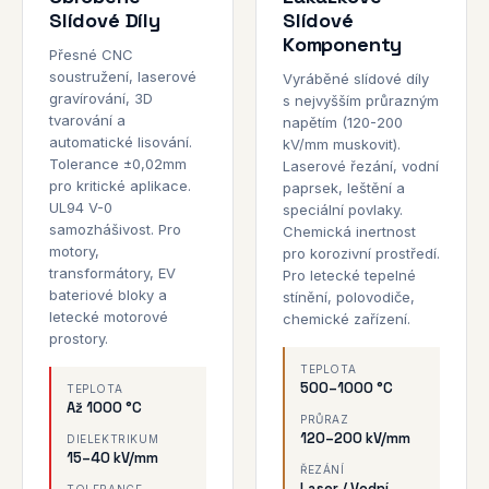
Slídové Díly
Slídové
Komponenty
Přesné CNC
soustružení, laserové
Vyráběné slídové díly
gravírování, 3D
s nejvyšším průrazným
tvarování a
napětím (120-200
automatické lisování.
kV/mm muskovit).
Tolerance ±0,02mm
Laserové řezání, vodní
pro kritické aplikace.
paprsek, leštění a
UL94 V-0
speciální povlaky.
samozhášivost. Pro
Chemická inertnost
motory,
pro korozivní prostředí.
transformátory, EV
Pro letecké tepelné
bateriové bloky a
stínění, polovodiče,
letecké motorové
chemické zařízení.
prostory.
TEPLOTA
500–1000 °C
TEPLOTA
Až 1000 °C
PRŮRAZ
120–200 kV/mm
DIELEKTRIKUM
15–40 kV/mm
ŘEZÁNÍ
Laser / Vodní