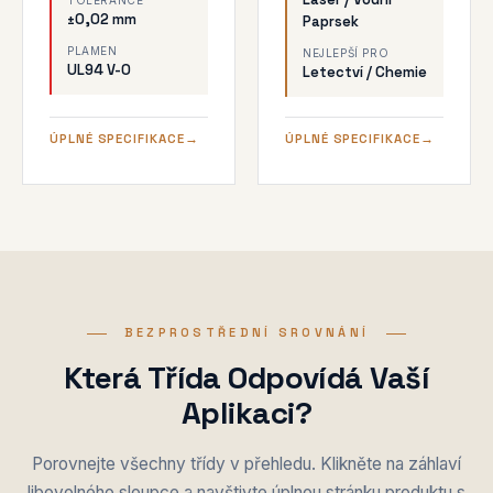
TOLERANCE
±0,02 mm
Paprsek
PLAMEN
NEJLEPŠÍ PRO
UL94 V-0
Letectví / Chemie
ÚPLNÉ SPECIFIKACE
ÚPLNÉ SPECIFIKACE
BEZPROSTŘEDNÍ SROVNÁNÍ
Která Třída Odpovídá Vaší
Aplikaci?
Porovnejte všechny třídy v přehledu. Klikněte na záhlaví
libovolného sloupce a navštivte úplnou stránku produktu s