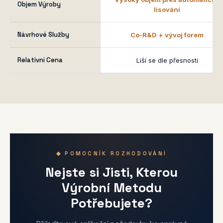
Objem Výroby
lisování
Návrhové Služby
Co-R&D + vývoj forem
Relativní Cena
Liší se dle přesnosti
◆ POMOCNÍK ROZHODOVÁNÍ
Nejste si Jisti, Kterou
Výrobní Metodu
Potřebujete?