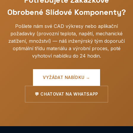
Potřebujete Zakázkové
s mírným příplatkem. Nabízíme VMI (vendor-managed
inventory) pro stálé OEM zákazníky.
Obrobené Slídové Komponenty?
Pošlete nám své CAD výkresy nebo aplikační
požadavky (provozní teplota, napětí, mechanické
zatížení, množství) — náš inženýrský tým doporučí
optimální třídu materiálu a výrobní proces, poté
vyhotoví nabídku do 24 hodin.
VYŽÁDAT NABÍDKU →
💬 CHATOVAT NA WHATSAPP