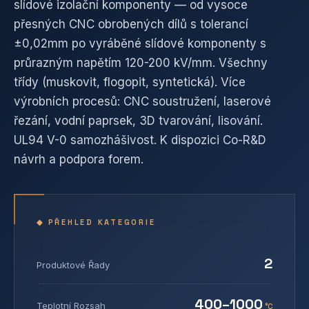
slídové izolační komponenty — od vysoce
přesných CNC obrobených dílů s tolerancí
±0,02mm po vyráběné slídové komponenty s
průrazným napětím 120-200 kV/mm. Všechny
třídy (muskovit, flogopit, syntetická). Více
výrobních procesů: CNC soustružení, laserové
řezání, vodní paprsek, 3D tvarování, lisování.
UL94 V-0 samozhášivost. K dispozici Co-R&D
návrh a podpora forem.
◆ PŘEHLED KATEGORIE
2
Produktové Řady
400–1000
Teplotní Rozsah
°C