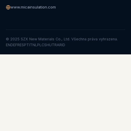
www.micainsulation.com
© 2025 SZX New Materials Co., Ltd. Všechna práva vyhrazena.
EN
DE
FR
ES
PT
IT
NL
PL
CS
HU
TR
AR
ID