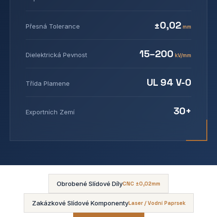
±0,02
Přesná Tolerance
mm
15–200
Dielektrická Pevnost
kV/mm
UL 94 V-0
Třída Plamene
30+
Exportních Zemí
Obrobené Slídové Díly
CNC ±0,02mm
Zakázkové Slídové Komponenty
Laser / Vodní Paprsek