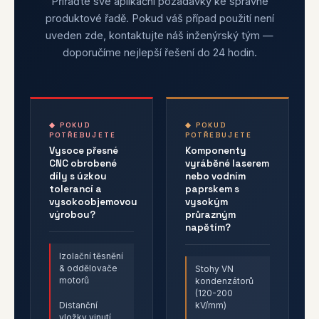
Přiřaďte své aplikační požadavky ke správné
produktové řadě. Pokud váš případ použití není
uveden zde, kontaktujte náš inženýrský tým —
doporučíme nejlepší řešení do 24 hodin.
◆ POKUD
◆ POKUD
POTŘEBUJETE
POTŘEBUJETE
Vysoce přesné
Komponenty
CNC obrobené
vyráběné laserem
díly s úzkou
nebo vodním
tolerancí a
paprskem s
vysokoobjemovou
vysokým
výrobou?
průrazným
napětím?
Izolační těsnění
& oddělovače
Stohy VN
motorů
kondenzátorů
(120-200
Distanční
kV/mm)
vložky vinutí