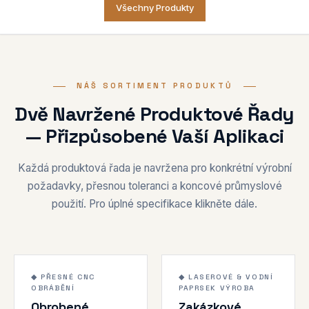
Všechny Produkty
NÁŠ SORTIMENT PRODUKTŮ
Dvě Navržené Produktové Řady
— Přizpůsobené Vaší Aplikaci
Každá produktová řada je navržena pro konkrétní výrobní
požadavky, přesnou toleranci a koncové průmyslové
použití. Pro úplné specifikace klikněte dále.
±0,02mm
120-200 kV/mm
1000°C
1000°C
◆ PŘESNÉ CNC
◆ LASEROVÉ & VODNÍ
OBRÁBĚNÍ
PAPRSEK VÝROBA
CNC
VYRÁBĚNÉ
Obrobené
Zakázkové