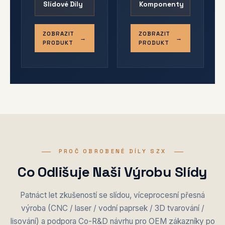
Slídové Díly
Komponenty
ZOBRAZIT
ZOBRAZIT
PRODUKT
PRODUKT
PROČ OBROBENÉ DÍLY SZX
Co Odlišuje Naši Výrobu Slídy
Patnáct let zkušeností se slídou, víceprocesní přesná
výroba (CNC / laser / vodní paprsek / 3D tvarování /
lisování) a podpora Co-R&D návrhu pro OEM zákazníky po