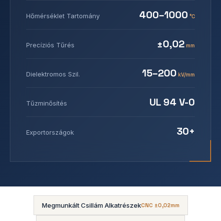
400–1000
Hőmérséklet Tartomány
°C
±0,02
Precíziós Tűrés
mm
15–200
Dielektromos Szil.
kV/mm
UL 94 V-0
Tűzminősítés
30+
Exportországok
Megmunkált Csillám Alkatrészek
CNC ±0,02mm