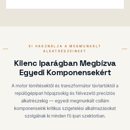
KI HASZNÁLJA A MEGMUNKÁLT
ALKATRÉSZEINKET
Kilenc Iparágban Megbízva
Egyedi Komponensekért
A motor tömítésektől és transzformátor távtartóktól a
repülőgépipari hőpajzsokig és félvezető precíziós
alkatrészekig — egyedi megmunkált csillám
komponenseink kritikus szigetelési alkalmazásokat
szolgálnak ki minden fő ipari szektorban.