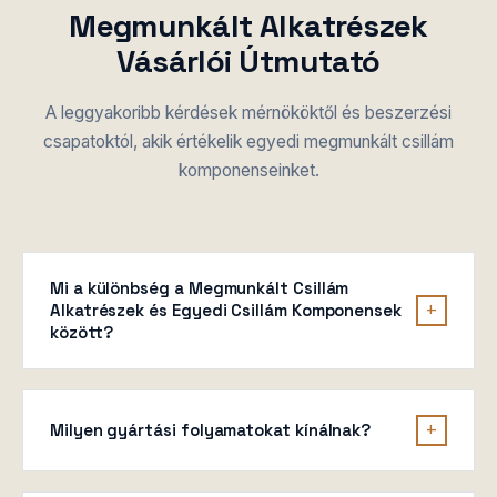
Megmunkált Alkatrészek
Vásárlói Útmutató
A leggyakoribb kérdések mérnököktől és beszerzési
csapatoktól, akik értékelik egyedi megmunkált csillám
komponenseinket.
Mi a különbség a Megmunkált Csillám
+
Alkatrészek és Egyedi Csillám Komponensek
között?
A
Megmunkált Csillám Alkatrészek
CNC
esztergálással, 3D formázással és automatikus
+
Milyen gyártási folyamatokat kínálnak?
stancolással készülnek
±0,02 mm precíziós tűréssel
.
Mindhárom csillám minőséget támogatják
(muszkovit/flogopit/szintetikus), UL94 V-0 lángvédettek,
A precíziós gyártás teljes választékát kínáljuk:
CNC