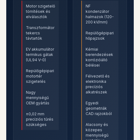
Motor szigetelő
NF
tömítések és
kondenzátor
elválasztók
halmazok (120-
200 kV/mm)
Transzformátor
tekercs
Repülőgépipari
távtartók
hőpajzsok
EV akkumulátor
Kémiai
termikus gátak
berendezések
(UL94 V-0)
korrózióálló
bélései
Repülőgépipari
motortér
Félvezető és
szigetelés
elektronika
precíziós
alkatrészek
Nagy
mennyiségű
OEM gyártás
Egyedi
geometriák
CAD rajzokból
±0,02 mm
precíziós tűrés
szükséges
Alacsony és
közepes
mennyiségű