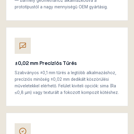
— bármely geometriához alkalmazkodva a
prototípustól a nagy mennyiségű OEM gyártásig.
±0,02 mm Precíziós Tűrés
Szabványos ±0,1 mm tűrés a legtöbb alkalmazáshoz,
precíziós minőség ±0,02 mm dedikált köszörülési
műveletekkel elérhető. Felület kiviteli opciók: sima (Ra
≤0,8 μm) vagy texturált a fokozott kompozit kötéshez.