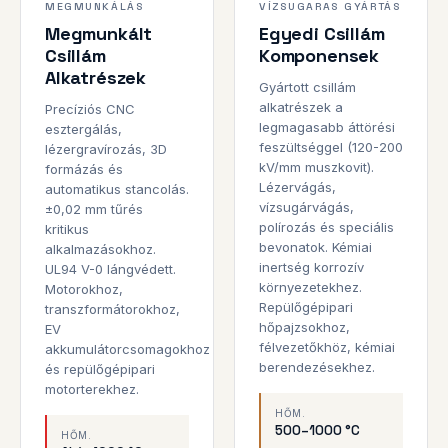
MEGMUNKÁLÁS
VÍZSUGARAS GYÁRTÁS
CNC
GYÁRTOTT
Megmunkált
Egyedi Csillám
Csillám
Komponensek
Alkatrészek
Gyártott csillám
alkatrészek a
Precíziós CNC
legmagasabb áttörési
esztergálás,
feszültséggel (120-200
lézergravírozás, 3D
kV/mm muszkovit).
formázás és
Lézervágás,
automatikus stancolás.
vízsugárvágás,
±0,02 mm tűrés
polírozás és speciális
kritikus
bevonatok. Kémiai
alkalmazásokhoz.
inertség korrozív
UL94 V-0 lángvédett.
környezetekhez.
Motorokhoz,
Repülőgépipari
transzformátorokhoz,
hőpajzsokhoz,
EV
félvezetőkhöz, kémiai
akkumulátorcsomagokhoz
berendezésekhez.
és repülőgépipari
motorterekhez.
HŐM.
500–1000 °C
HŐM.