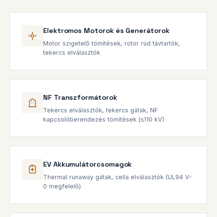
Elektromos Motorok és Generátorok
Motor szigetelő tömítések, rotor rúd távtartók,
tekercs elválasztók
NF Transzformátorok
Tekercs elválasztók, tekercs gátak, NF
kapcsolóberendezés tömítések (≤110 kV)
EV Akkumulátorcsomagok
Thermal runaway gátak, cella elválasztók (UL94 V-
0 megfelelő)