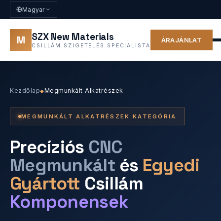
Magyar
SZX New Materials
M
ÁRAJÁNLAT
CSILLÁM SZIGETELÉS SPECIALISTA
Kezdőlap
Megmunkált Alkatrészek
◆
MEGMUNKÁLT ALKATRÉSZEK KATEGÓRIA
Precíziós
CNC
Megmunkált
és
Egyedi
Gyártott
Csillám
Komponensek