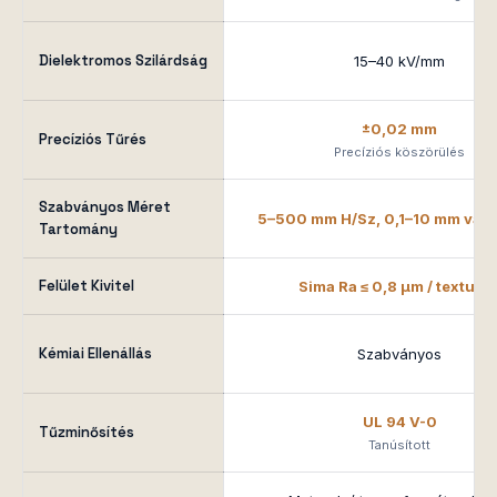
Dielektromos Szilárdság
15–40 kV/mm
±0,02 mm
Precíziós Tűrés
Precíziós köszörülés
Szabványos Méret
5–500 mm H/Sz, 0,1–10 mm vas
Tartomány
Felület Kivitel
Sima Ra ≤ 0,8 μm / texturál
Kémiai Ellenállás
Szabványos
UL 94 V-0
Tűzminősítés
Tanúsított