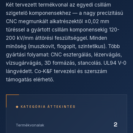
Két tervezett termékvonal az egyedi csillám
szigetelő komponensekhez — a nagy precizitású
CNC megmunkált alkatrészektől ±0,02 mm
tűréssel a gyártott csillám komponensekig 120-
200 kV/mm áttörési feszültséggel. Minden
minőség (muszkovit, flogopit, szintetikus). Több
gyártási folyamat: CNC esztergálás, lézervágás,
vízsugárvágás, 3D formázás, stancolás. UL94 V-0
lángvédett. Co-K&F tervezési és szerszám
támogatás elérhető.
◆ KATEGÓRIA ÁTTEKINTÉS
2
Termékvonalak