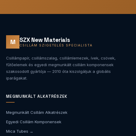
SZX New Materials
M
CSILLÁM SZIGETELÉS SPECIALISTA
Csillámpapír, csillámszalag, csillámlemezek, ívek, csövek,
fűtőelemek és egyedi megmunkált csillám komponensek
szakosodott gyártója — 2010 óta kiszolgáljuk a globális
iparágakat.
MEGMUNKÁLT ALKATRÉSZEK
Megmunkált Csillám Alkatrészek
Egyedi Csillám Komponensek
Mica Tubes →