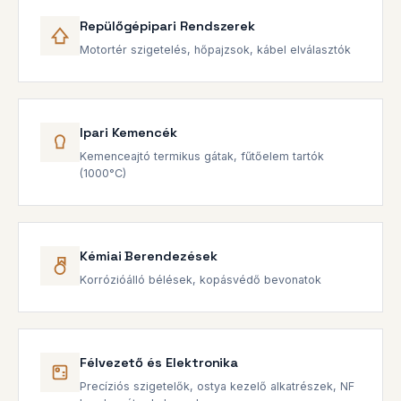
Repülőgépipari Rendszerek
Motortér szigetelés, hőpajzsok, kábel elválasztók
Ipari Kemencék
Kemenceajtó termikus gátak, fűtőelem tartók
(1000°C)
Kémiai Berendezések
Korrózióálló bélések, kopásvédő bevonatok
Félvezető és Elektronika
Precíziós szigetelők, ostya kezelő alkatrészek, NF