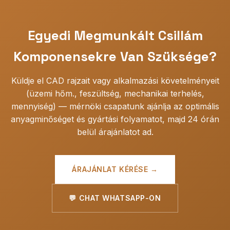
nem szabványos méreteket speciális alkalmazásokhoz.
átfutási idő 15-25 nap.
Nagy mennyiségű OEM-hez
(automatikus stancolás): MOQ 1000+ db, átfutási idő
25-35 nap összevont szállítmányokkal. Sürgős gyártás
Egyedi Megmunkált Csillám
kis felárral elérhető. VMI-t (beszállító által kezelt készlet)
kínálunk folyamatos OEM ügyfeleknek.
Komponensekre Van Szüksége?
Küldje el CAD rajzait vagy alkalmazási követelményeit
(üzemi hőm., feszültség, mechanikai terhelés,
mennyiség) — mérnöki csapatunk ajánlja az optimális
anyagminőséget és gyártási folyamatot, majd 24 órán
belül árajánlatot ad.
ÁRAJÁNLAT KÉRÉSE →
💬 CHAT WHATSAPP-ON