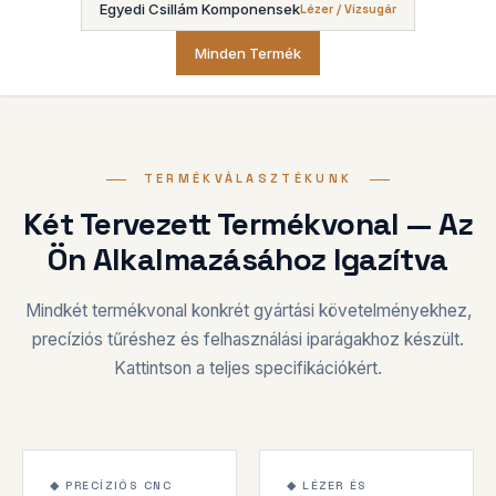
Egyedi Csillám Komponensek
Lézer / Vízsugár
Minden Termék
TERMÉKVÁLASZTÉKUNK
Két Tervezett Termékvonal — Az
Ön Alkalmazásához Igazítva
Mindkét termékvonal konkrét gyártási követelményekhez,
precíziós tűréshez és felhasználási iparágakhoz készült.
Kattintson a teljes specifikációkért.
±0,02mm
120-200 kV/mm
1000°C
1000°C
◆ PRECÍZIÓS CNC
◆ LÉZER ÉS