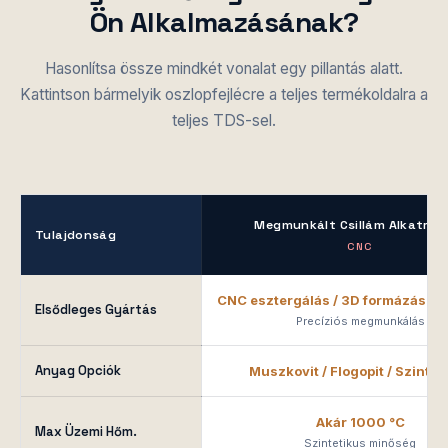
Ön Alkalmazásának?
Hasonlítsa össze mindkét vonalat egy pillantás alatt.
Kattintson bármelyik oszlopfejlécre a teljes termékoldalra a
teljes TDS-sel.
Megmunkált Csillám Alkatrés
Tulajdonság
CNC
CNC esztergálás / 3D formázás / s
Elsődleges Gyártás
Precíziós megmunkálás
Anyag Opciók
Muszkovit / Flogopit / Szintet
Akár 1000 °C
Max Üzemi Hőm.
Szintetikus minőség