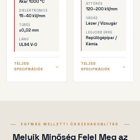
Akár 1000 °C
ÁTTÖRÉS
120–200 kV/mm
DIELEKTROMOS
15–40 kV/mm
VÁGÁS
Lézer / Vízsugár
TŰRÉS
±0,02 mm
LEGJOBB ERRE
Repülőgépipar /
LÁNG
Kémia
UL94 V-0
TELJES
TELJES
SPECIFIKÁCIÓK
SPECIFIKÁCIÓK
EGYMÁS MELLETTI ÖSSZEHASONLÍTÁS
Melyik Minőség Felel Meg az