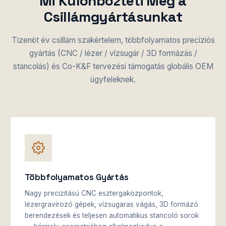
Mi Különbözteti Meg a
Csillámgyártásunkat
Tizenöt év csillám szakértelem, többfolyamatos precíziós
gyártás (CNC / lézer / vízsugár / 3D formázás /
stancolás) és Co-K&F tervezési támogatás globális OEM
ügyfeleknek.
Többfolyamatos Gyártás
Nagy precizitású CNC esztergaközpontok,
lézergravírozó gépek, vízsugaras vágás, 3D formázó
berendezések és teljesen automatikus stancoló sorok