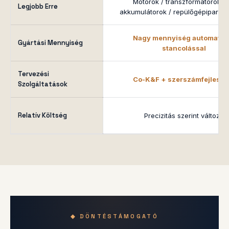
Motorok / transzformátorok / 
Legjobb Erre
akkumulátorok / repülőgépipari mo
Nagy mennyiség automatik
Gyártási Mennyiség
stancolással
Tervezési
Co-K&F + szerszámfejleszt
Szolgáltatások
Relatív Költség
Precizitás szerint változó
◆ DÖNTÉSTÁMOGATÓ