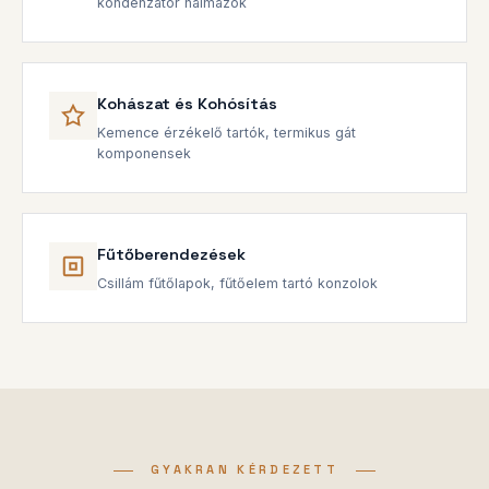
kondenzátor halmazok
Kohászat és Kohósítás
Kemence érzékelő tartók, termikus gát
komponensek
Fűtőberendezések
Csillám fűtőlapok, fűtőelem tartó konzolok
GYAKRAN KÉRDEZETT