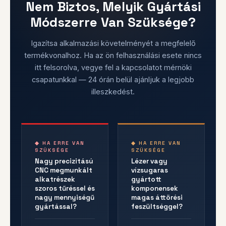
Nem Biztos, Melyik Gyártási
Módszerre Van Szüksége?
Igazítsa alkalmazási követelményét a megfelelő
termékvonalhoz. Ha az ön felhasználási esete nincs
itt felsorolva, vegye fel a kapcsolatot mérnöki
csapatunkkal — 24 órán belül ajánljuk a legjobb
illeszkedést.
◆ HA ERRE VAN
◆ HA ERRE VAN
SZÜKSÉGE
SZÜKSÉGE
Nagy precizitású
Lézer vagy
CNC megmunkált
vízsugaras
alkatrészek
gyártott
szoros tűréssel és
komponensek
nagy mennyiségű
magas áttörési
gyártással?
feszültséggel?