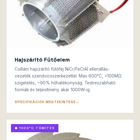
Hajszárító Fűtőelem
Csillám hajszárító fűtőfej NiCr/FeCrAl ellenállás-
vezeték szendvicsszerkezettel. Max 600°C, >100MΩ
szigetelés, ~90% hőhatékonyság. Testreszabható
formák és teljesítmény akár 1000W-ig.
SPECIFIKÁCIÓK MEGTEKINTÉSE
◆ 1000°C TÖMÍTÉS