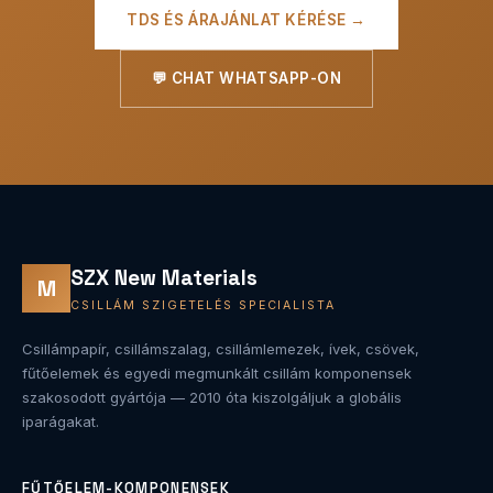
TDS ÉS ÁRAJÁNLAT KÉRÉSE →
💬 CHAT WHATSAPP-ON
SZX New Materials
M
CSILLÁM SZIGETELÉS SPECIALISTA
Csillámpapír, csillámszalag, csillámlemezek, ívek, csövek,
fűtőelemek és egyedi megmunkált csillám komponensek
szakosodott gyártója — 2010 óta kiszolgáljuk a globális
iparágakat.
FŰTŐELEM-KOMPONENSEK