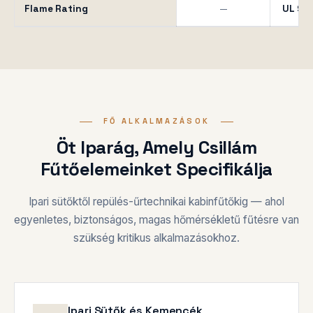
Flame Rating
—
UL 94 
FŐ ALKALMAZÁSOK
Öt Iparág, Amely Csillám
Fűtőelemeinket Specifikálja
Ipari sütőktől repülés-űrtechnikai kabinfűtőkig — ahol
egyenletes, biztonságos, magas hőmérsékletű fűtésre van
szükség kritikus alkalmazásokhoz.
Ipari Sütők és Kemencék