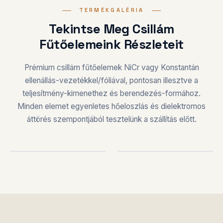
TERMÉKGALÉRIA
Tekintse Meg Csillám
Fűtőelemeink Részleteit
Prémium csillám fűtőelemek NiCr vagy Konstantán
ellenállás-vezetékkel/fóliával, pontosan illesztve a
teljesítmény-kimenethez és berendezés-formához.
Minden elemet egyenletes hőeloszlás és dielektromos
áttörés szempontjából tesztelünk a szállítás előtt.
FŰTŐELEM
EGYEDI FORMÁK