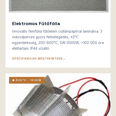
Elektromos Fűtőfólia
Innovatív fémfólia fűtőelem csillámpapírral laminálva. 3
másodperces gyors felmelegedés, ±2°C
egyenletesség, 200-600°C, 5W-3000W, >100 000 óra
élettartam. IP44 vízálló.
SPECIFIKÁCIÓK MEGTEKINTÉSE
◆ 600°C · 1000W