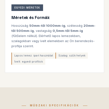
EGYEDI MÉRETEK
Méretek és Formák
Hosszúság
50mm-től 1000mm-ig
, szélesség
20mm-
től 500mm-ig
, vastagság
0,5mm-től 5mm-ig
(fűtőelem nélkül). Elérhető lapos lemezekben,
szalagokban vagy ívelt elemekben az Ön berendezés-
profilja szerint.
Lapos lemez: ipari használat
Szalag: szűk helyek
Ívelt: egyedi profilok
MŰSZAKI SPECIFIKÁCIÓK