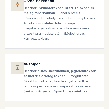
Orvosi Eszközök
Használt
inkubátorokban, sterilizálókban és
melegítőpárnákban
— ahol a precíz
hőmérséklet-szabályozás és biztonság kritikus.
A csillám szigetelési tulajdonságai
megakadályozzák az áramütés-veszélyeket,
biztosítva a megbízható működést orvosi
környezetekben.
Autóipar
Használt
autós ülésfűtőkben, jégtelenítőkben
és motor előmelegítőkben
— megbízható
fűtést biztosít hideg körülmények között. A
tartósság és rezgésállóság alkalmassá teszi
őket az igényes autóipari környezetekhez.