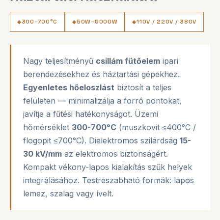
300–700°C
50W–5000W
110V / 220V / 380V
Nagy teljesítményű
csillám fűtőelem
ipari
berendezésekhez és háztartási gépekhez.
Egyenletes hőeloszlást
biztosít a teljes
felületen — minimalizálja a forró pontokat,
javítja a fűtési hatékonyságot. Üzemi
hőmérséklet
300-700°C
(muszkovit ≤400°C /
flogopit ≤700°C). Dielektromos szilárdság
15-
30 kV/mm
az elektromos biztonságért.
Kompakt vékony-lapos kialakítás szűk helyek
integrálásához. Testreszabható formák: lapos
lemez, szalag vagy ívelt.