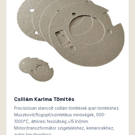
Csillám Karima Tömítés
Precíziósan stancolt csillám tömítések ipari tömítéshez.
Muszkovit/flogopit/szintetikus minőségek, 500-
1000°C, áttörési feszültség ≥15 kV/mm.
Motor/transzformátor szigeteléshez, kemencékhez,
autós kipufogóhoz.