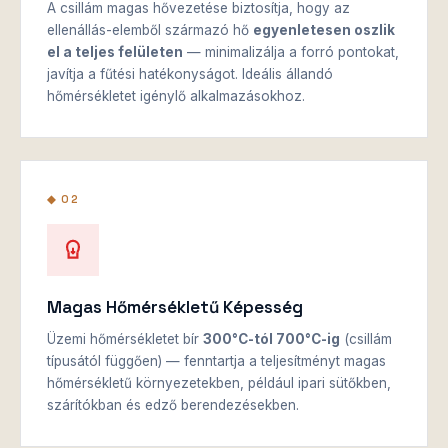
A csillám magas hővezetése biztosítja, hogy az
ellenállás-elemből származó hő
egyenletesen oszlik
el a teljes felületen
— minimalizálja a forró pontokat,
javítja a fűtési hatékonyságot. Ideális állandó
hőmérsékletet igénylő alkalmazásokhoz.
◆ 02
Magas Hőmérsékletű Képesség
Üzemi hőmérsékletet bír
300°C-tól 700°C-ig
(csillám
típusától függően) — fenntartja a teljesítményt magas
hőmérsékletű környezetekben, például ipari sütőkben,
szárítókban és edző berendezésekben.