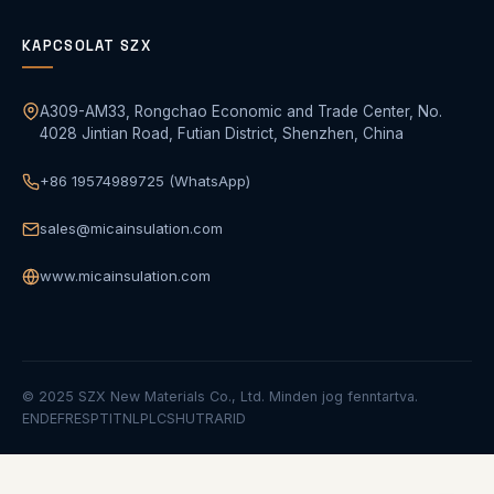
KAPCSOLAT SZX
A309-AM33, Rongchao Economic and Trade Center, No.
4028 Jintian Road, Futian District, Shenzhen, China
+86 19574989725 (WhatsApp)
sales@micainsulation.com
www.micainsulation.com
© 2025 SZX New Materials Co., Ltd. Minden jog fenntartva.
EN
DE
FR
ES
PT
IT
NL
PL
CS
HU
TR
AR
ID