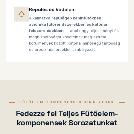
Repülés és Védelem
Alkalmazva
repülőgép kabinfűtőkben,
avionika fűtőrendszerekben és katonai
felszerelésekben
— ahol nagy teljesítményt és
megbízhatóságot követelnek meg extrém
körülmények között. Katonai minőségű tartósság
és precíz hőmérséklet-szabályozás.
FŰTŐELEM-KOMPONENSEK KÍNÁLATUNK
Fedezze fel Teljes Fűtőelem-
komponensek Sorozatunkat