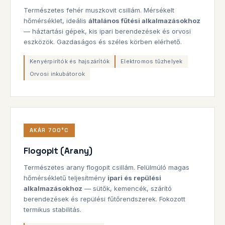
Természetes fehér muszkovit csillám. Mérsékelt
hőmérséklet, ideális
általános fűtési alkalmazásokhoz
— háztartási gépek, kis ipari berendezések és orvosi
eszközök. Gazdaságos és széles körben elérhető.
Kenyérpirítók és hajszárítók
Elektromos tűzhelyek
Orvosi inkubátorok
AKÁR 700°C
Flogopit (Arany)
Természetes arany flogopit csillám. Felülmúló magas
hőmérsékletű teljesítmény
ipari és repülési
alkalmazásokhoz
— sütők, kemencék, szárító
berendezések és repülési fűtőrendszerek. Fokozott
termikus stabilitás.