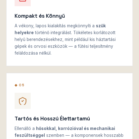
Kompakt és Könnyű
A vékony, lapos kialakítás megkönnyíti a
szűk
helyekre
történő integrálást. Tökéletes korlátozott
helyű berendezésekhez, mint például kis háztartási
gépek és orvosi eszközök — a fűtési teljesítmény
feláldozása nélkül.
◆ 05
Tartós és Hosszú Élettartamú
Ellenálló a
hősokkal, korrózióval és mechanikai
feszültséggel
szemben — a komponensek hosszabb