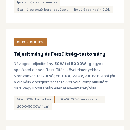
Ipari sütők és kemencék
Szárító és edző berendezések
Repülőgép kabinfűtők
50W – 5000W
Teljesítmény és Feszültség-tartomány
Névleges teljesítmény
50W-tól 5000W-ig
egyedi
opciókkal a specifikus fűtési követelményekhez.
Szabványos feszültségek
110V, 220V, 380V
biztosítják
a globális energiarendszerekkel való kompatibilitást.
NiCr vagy Konstantán ellenállás-vezeték/fólia.
50–500W: háztartási
500–2000W: kereskedelmi
2000–5000W: ipari