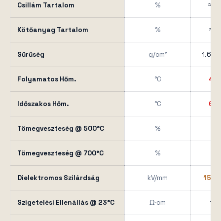
Csillám Tartalom
%
≈ 8
Kötőanyag Tartalom
%
≈ 1
Sűrűség
g/cm³
1.6 – 
Folyamatos Hőm.
°C
40
Időszakos Hőm.
°C
60
Tömegveszteség @ 500°C
%
< 1
Tömegveszteség @ 700°C
%
< 2
Dielektromos Szilárdság
kV/mm
15 – 
Szigetelési Ellenállás @ 23°C
Ω·cm
10¹