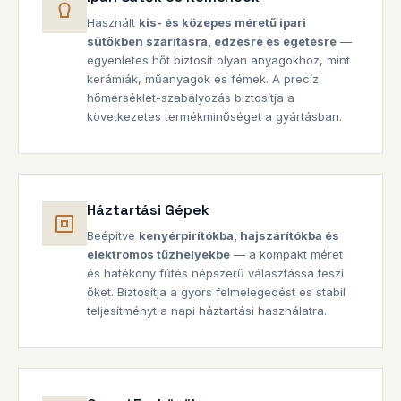
Használt
kis- és közepes méretű ipari
sütőkben szárításra, edzésre és égetésre
—
egyenletes hőt biztosít olyan anyagokhoz, mint
kerámiák, műanyagok és fémek. A precíz
hőmérséklet-szabályozás biztosítja a
következetes termékminőséget a gyártásban.
Háztartási Gépek
Beépítve
kenyérpirítókba, hajszárítókba és
elektromos tűzhelyekbe
— a kompakt méret
és hatékony fűtés népszerű választássá teszi
őket. Biztosítja a gyors felmelegedést és stabil
teljesítményt a napi háztartási használatra.