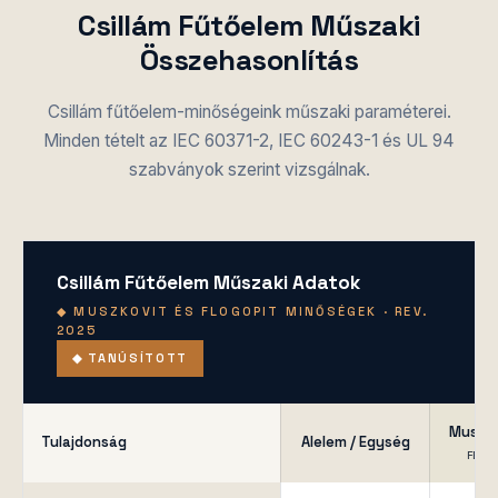
Csillám Fűtőelem Műszaki
Összehasonlítás
Csillám fűtőelem-minőségeink műszaki paraméterei.
Minden tételt az IEC 60371-2, IEC 60243-1 és UL 94
szabványok szerint vizsgálnak.
Csillám Fűtőelem Műszaki Adatok
◆ MUSZKOVIT ÉS FLOGOPIT MINŐSÉGEK · REV.
2025
◆ TANÚSÍTOTT
Muszko
Tulajdonság
Alelem / Egység
FEHÉ