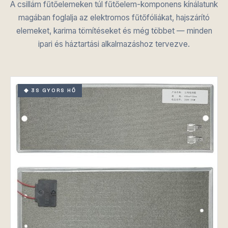
A csillám fűtőelemeken túl fűtőelem-komponens kínálatunk
magában foglalja az elektromos fűtőfóliákat, hajszárító
elemeket, karima tömítéseket és még többet — minden
ipari és háztartási alkalmazáshoz tervezve.
◆ 3S GYORS HŐ