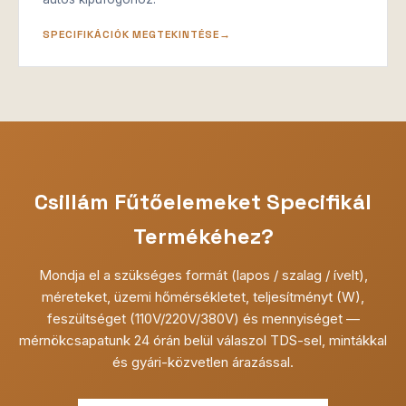
SPECIFIKÁCIÓK MEGTEKINTÉSE
Csillám Fűtőelemeket Specifikál
Termékéhez?
Mondja el a szükséges formát (lapos / szalag / ívelt),
méreteket, üzemi hőmérsékletet, teljesítményt (W),
feszültséget (110V/220V/380V) és mennyiséget —
mérnökcsapatunk 24 órán belül válaszol TDS-sel, mintákkal
és gyári-közvetlen árazással.