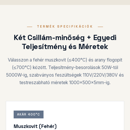
TERMÉK SPECIFIKÁCIÓK
Két Csillám-minőség + Egyedi
Teljesítmény és Méretek
Válasszon a fehér muszkovit (≤400°C) és arany flogopit
(≤700°C) között. Teljesítmény-besorolások 50W-tól
5000W-ig, szabványos feszültségek 110V/220V/380V és
testreszabható méretek 1000×500×5mm-ig.
AKÁR 400°C
Muszkovit (Fehér)