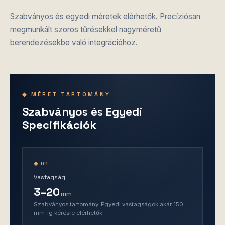
Szabványos és egyedi méretek elérhetők. Precíziósan
megmunkált szoros tűrésekkel nagyméretű
berendezésekbe való integrációhoz.
◆ MÉRET TARTOMÁNY
Szabványos és Egyedi
Specifikációk
◆ 01
Vastagság
3–20
mm
Szabványos tartomány. Egyedi vastagságok akár 150
mm-ig kérésre elérhetők.