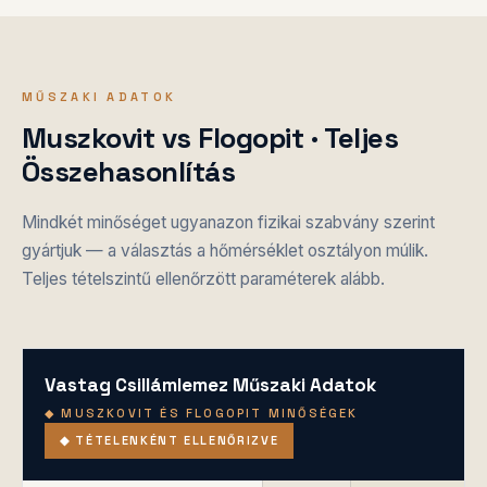
MŰSZAKI ADATOK
Muszkovit vs Flogopit · Teljes
Összehasonlítás
Mindkét minőséget ugyanazon fizikai szabvány szerint
gyártjuk — a választás a hőmérséklet osztályon múlik.
Teljes tételszintű ellenőrzött paraméterek alább.
Vastag Csillámlemez Műszaki Adatok
◆ MUSZKOVIT ÉS FLOGOPIT MINŐSÉGEK
◆ TÉTELENKÉNT ELLENŐRIZVE