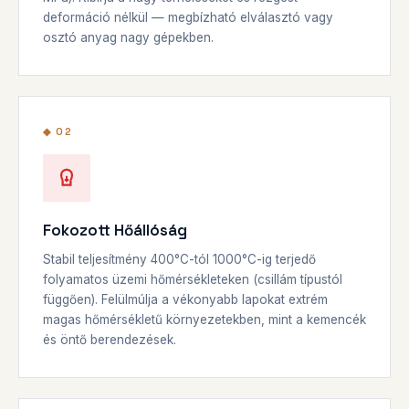
deformáció nélkül — megbízható elválasztó vagy
osztó anyag nagy gépekben.
◆ 02
Fokozott Hőállóság
Stabil teljesítmény 400°C-tól 1000°C-ig terjedő
folyamatos üzemi hőmérsékleteken (csillám típustól
függően). Felülmúlja a vékonyabb lapokat extrém
magas hőmérsékletű környezetekben, mint a kemencék
és öntő berendezések.