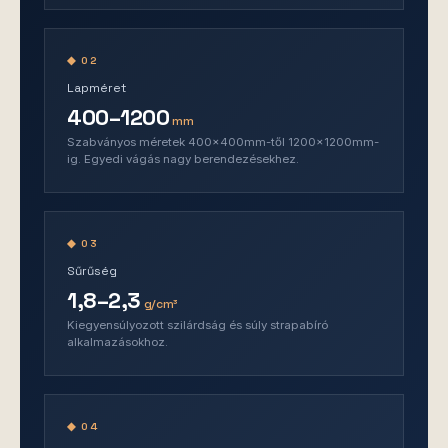
◆ 02
Lapméret
400–1200
mm
Szabványos méretek 400×400mm-től 1200×1200mm-
ig. Egyedi vágás nagy berendezésekhez.
◆ 03
Sűrűség
1,8–2,3
g/cm³
Kiegyensúlyozott szilárdság és súly strapabíró
alkalmazásokhoz.
◆ 04