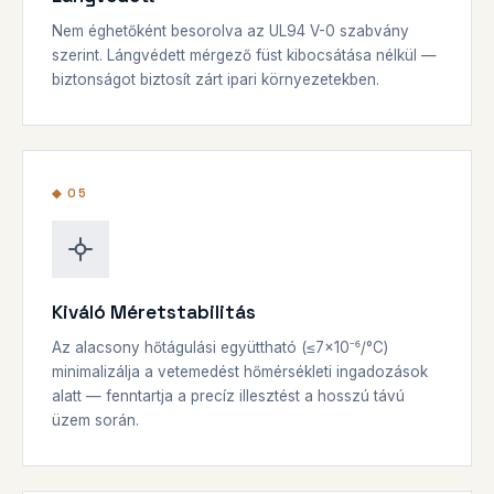
Nem éghetőként besorolva az UL94 V-0 szabvány
szerint. Lángvédett mérgező füst kibocsátása nélkül —
biztonságot biztosít zárt ipari környezetekben.
◆ 05
Kiváló Méretstabilitás
Az alacsony hőtágulási együttható (≤7×10⁻⁶/°C)
minimalizálja a vetemedést hőmérsékleti ingadozások
alatt — fenntartja a precíz illesztést a hosszú távú
üzem során.