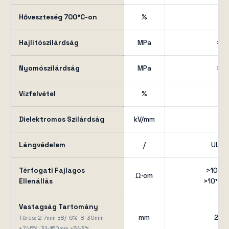
Hőveszteség 700°C-on
%
≤ 
Hajlítószilárdság
MPa
> 2
Nyomószilárdság
MPa
> 3
Vízfelvétel
%
< 
Dielektromos Szilárdság
kV/mm
≥ 
Lángvédelem
/
UL94
Térfogati Fajlagos
>10¹⁷ 
Ω·cm
Ellenállás
>10¹² (
Vastagság Tartomány
mm
2 – 
Tűrés: 2-7mm ±8/-6% · 8-30mm
±7/-5% · 31-150mm ±5/-3%