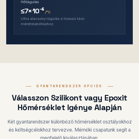
Hőtágulás
≤7×10⁻⁶
/°C
Ultra alacsony tágulás a hosszú távú
méretstabilitáshoz.
GYANTARENDSZER OPCIÓK
Válasszon Szilikont vagy Epoxit
Hőmérséklet Igénye Alapján
Két gyantarendszer különböző hőmérséklet osztályokhoz
és költségcélokhoz tervezve. Mérnöki csapatunk segít a
megfelelő kiválasztásában.