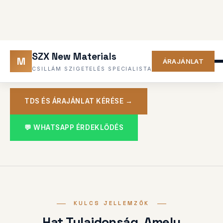
HŐMÉRSÉKLET
DIELEKTROMOS
SZILÁRDSÁG
>200
MPa
HAJLÍTÓSZILÁRDSÁG
TDS ÉS ÁRAJÁNLAT KÉRÉSE →
💬 WHATSAPP ÉRDEKLŐDÉS
KULCS JELLEMZŐK
Hat Tulajdonság, Amely