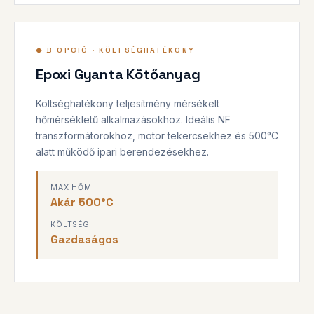
◆ B OPCIÓ · KÖLTSÉGHATÉKONY
Epoxi Gyanta Kötőanyag
Költséghatékony teljesítmény mérsékelt
hőmérsékletű alkalmazásokhoz. Ideális NF
transzformátorokhoz, motor tekercsekhez és 500°C
alatt működő ipari berendezésekhez.
MAX HŐM.
Akár 500°C
KÖLTSÉG
Gazdaságos