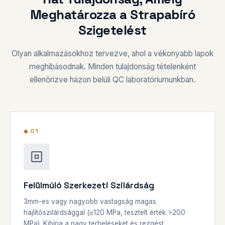
Meghatározza a Strapabíró
Szigetelést
Olyan alkalmazásokhoz tervezve, ahol a vékonyabb lapok
meghibásodnak. Minden tulajdonság tételenként
ellenőrizve házon belüli QC laboratóriumunkban.
◆ 01
Felülmúló Szerkezeti Szilárdság
3mm-es vagy nagyobb vastagság magas
hajlítószilárdsággal (≥120 MPa, tesztelt érték >200
MPa). Kibírja a nagy terheléseket és rezgést