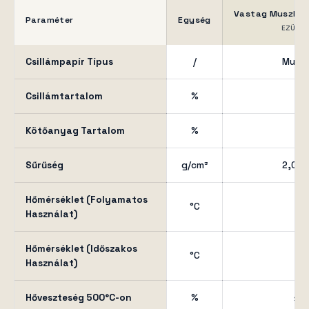
Vastag Muszkovi
Paraméter
Egység
EZÜST
Csillámpapír Típus
/
Muszk
Csillámtartalom
%
≥ 
Kötőanyag Tartalom
%
≤ 
Sűrűség
g/cm³
2,0 –
Hőmérséklet (Folyamatos
°C
50
Használat)
Hőmérséklet (Időszakos
°C
70
Használat)
Hőveszteség 500°C-on
%
≤ 3