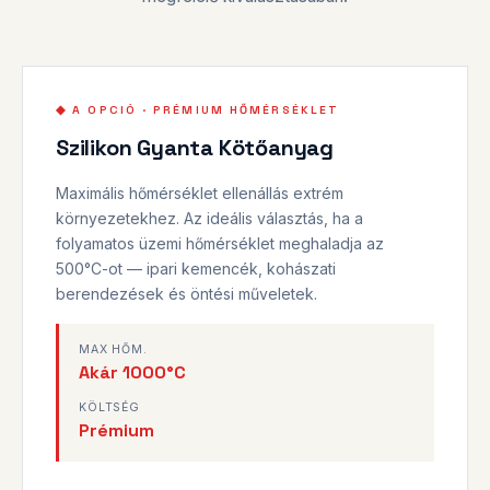
◆ A OPCIÓ · PRÉMIUM HŐMÉRSÉKLET
Szilikon Gyanta Kötőanyag
Maximális hőmérséklet ellenállás extrém
környezetekhez. Az ideális választás, ha a
folyamatos üzemi hőmérséklet meghaladja az
500°C-ot — ipari kemencék, kohászati
berendezések és öntési műveletek.
MAX HŐM.
Akár 1000°C
KÖLTSÉG
Prémium