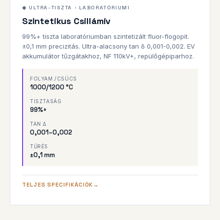
±0,1mm
1200°C
◆ ULTRA-TISZTA · LABORATÓRIUMI
Szintetikus Csillámív
99%+ TISZTA
99%+ tiszta laboratóriumban szintetizált fluor-flogopit.
±0,1 mm precizitás. Ultra-alacsony tan δ 0,001-0,002. EV
akkumulátor tűzgátakhoz, NF 110kV+, repülőgépiparhoz.
FOLYAM./CSÚCS
1000/1200 °C
TISZTASÁG
99%+
TAN Δ
0,001–0,002
TŰRÉS
±0,1 mm
TELJES SPECIFIKÁCIÓK