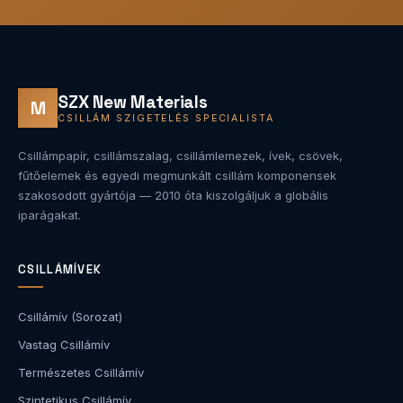
SZX New Materials
M
CSILLÁM SZIGETELÉS SPECIALISTA
Csillámpapír, csillámszalag, csillámlemezek, ívek, csövek,
fűtőelemek és egyedi megmunkált csillám komponensek
szakosodott gyártója — 2010 óta kiszolgáljuk a globális
iparágakat.
CSILLÁMÍVEK
Csillámív (Sorozat)
Vastag Csillámív
Természetes Csillámív
Szintetikus Csillámív