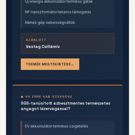
Új energia akkumulátor termikus gátak
NF transzformátor tekercs támogatás
Nehéz gép sebességváltók
AJÁNLOTT
Vastag Csillámív
TERMÉK MEGTEKINTÉSE
◆ HA ERRE VAN SZÜKSÉGE
SGS-tanúsított azbesztmentes természetes
anyagot lézervágással?
EV akkumulátor termikus szigetelés