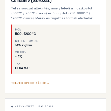
Csillámív (Sorozat)
Teljes sorozat áttekintés, amely lefedi a muszkovitot
(500°C / 700°C csúcs) és flogopitot (750-1000°C /
1200°C csúcs). Merev és rugalmas formák elérhetők.
HŐM.
500–1200 °C
DIELEKTROMOS
>25 kV/mm
VÍZFELV.
< 1%
TAN.
UL94 V-0
TELJES SPECIFIKÁCIÓK
5–50mm
1200°C
◆ HEAVY-DUTY · ISO 9001