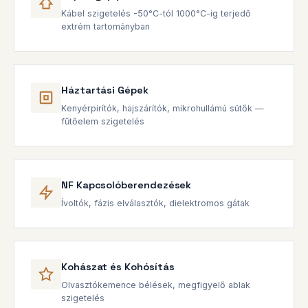
Kábel szigetelés -50°C-tól 1000°C-ig terjedő
extrém tartományban
Háztartási Gépek
Kenyérpirítók, hajszárítók, mikrohullámú sütők —
fűtőelem szigetelés
NF Kapcsolóberendezések
Ívoltók, fázis elválasztók, dielektromos gátak
Kohászat és Kohósítás
Olvasztókemence bélések, megfigyelő ablak
szigetelés