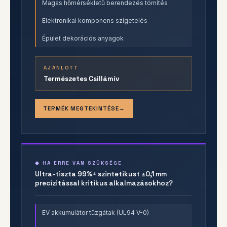
Magas hőmérsékletű berendezés tömítés
Elektronikai komponens szigetelés
Épület dekorációs anyagok
AJÁNLOTT
Természetes Csillámív
TERMÉK MEGTEKINTÉSE
◆ HA ERRE VAN SZÜKSÉGE
Ultra-tiszta 99%+ szintetikust ±0,1 mm
precizitással kritikus alkalmazásokhoz?
EV akkumulátor tűzgátak (UL94 V-0)