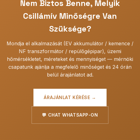
Nem Biztos Benne, Melyik
elérhetők autóipari, repülőgépipari és NF (110kV+)
alkalmazásokhoz.
Csillámív Minőségre Van
Szüksége?
Mondja el alkalmazását (EV akkumulátor / kemence /
NF transzformátor / repülőgépipar), üzemi
hőmérsékletet, méreteket és mennyiséget — mérnöki
csapatunk ajánlja a megfelelő minőséget és 24 órán
belül árajánlatot ad.
ÁRAJÁNLAT KÉRÉSE →
💬 CHAT WHATSAPP-ON