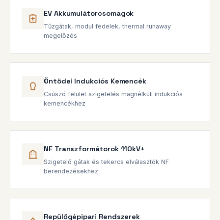
EV Akkumulátorcsomagok
Tűzgátak, modul fedelek, thermal runaway
megelőzés
Öntödei Indukciós Kemencék
Csúszó felület szigetelés magnélküli indukciós
kemencékhez
NF Transzformátorok 110kV+
Szigetelő gátak és tekercs elválasztók NF
berendezésekhez
Repülőgépipari Rendszerek