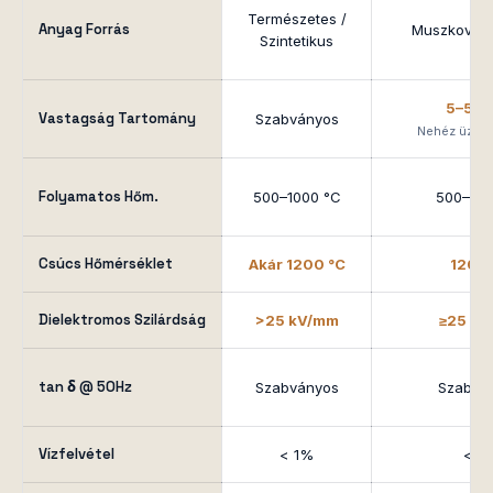
Természetes /
Anyag Forrás
Muszkovit /
Szintetikus
5–50
Vastagság Tartomány
Szabványos
Nehéz üzem
Folyamatos Hőm.
500–1000 °C
500–100
Csúcs Hőmérséklet
Akár 1200 °C
1200 
Dielektromos Szilárdság
>25 kV/mm
≥25 k
tan δ @ 50Hz
Szabványos
Szabvá
Vízfelvétel
< 1%
< 1