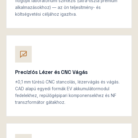
flogopit laboratóriumi szintézis (ultra-tiszta prémium
alkalmazásokhoz) — az ön teljesítmény- és
költségvetési céljához igazítva.
Precíziós Lézer és CNC Vágás
±0,1 mm tűrésű CNC stancolás, lézervágás és vágás.
CAD alapú egyedi formák EV akkumulátormodul
fedelekhez, repülőgépipari komponensekhez és NF
transzformátor gátakhoz.