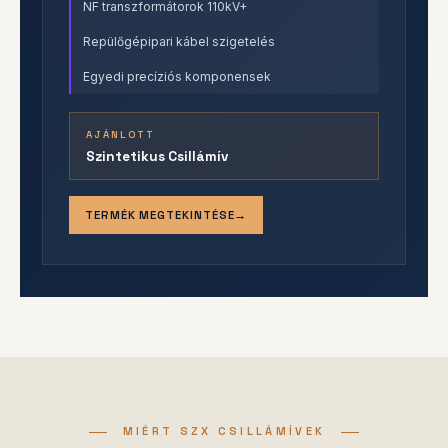
NF transzformátorok 110kV+
Repülőgépipari kábel szigetelés
Egyedi precíziós komponensek
AJÁNLOTT
Szintetikus Csillámív
TERMÉK MEGTEKINTÉSE
MIÉRT SZX CSILLÁMÍVEK