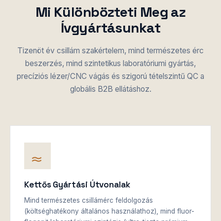
Mi Különbözteti Meg az
Ívgyártásunkat
Tizenöt év csillám szakértelem, mind természetes érc
beszerzés, mind szintetikus laboratóriumi gyártás,
precíziós lézer/CNC vágás és szigorú tételszintű QC a
globális B2B ellátáshoz.
Kettős Gyártási Útvonalak
Mind természetes csillámérc feldolgozás
(költséghatékony általános használathoz), mind fluor-