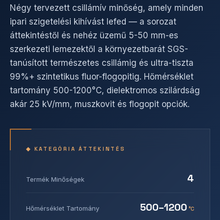
Négy tervezett csillámív minőség, amely minden
ipari szigetelési kihívást lefed — a sorozat
áttekintéstől és nehéz üzemű 5-50 mm-es
szerkezeti lemezektől a környezetbarát SGS-
tanúsított természetes csillámig és ultra-tiszta
99%+ szintetikus fluor-flogopitig. Hőmérséklet
tartomány 500-1200°C, dielektromos szilárdság
akár 25 kV/mm, muszkovit és flogopit opciók.
◆ KATEGÓRIA ÁTTEKINTÉS
4
Termék Minőségek
500–1200
Hőmérséklet Tartomány
°C