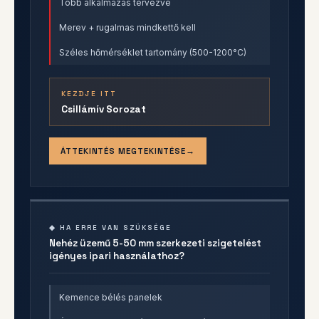
Több alkalmazás tervezve
Merev + rugalmas mindkettő kell
Széles hőmérséklet tartomány (500-1200°C)
KEZDJE ITT
Csillámív Sorozat
ÁTTEKINTÉS MEGTEKINTÉSE
◆ HA ERRE VAN SZÜKSÉGE
Nehéz üzemű 5-50 mm szerkezeti szigetelést
igényes ipari használathoz?
Kemence bélés panelek