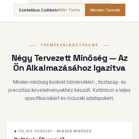
Szintetikus Csillámív
Minden Termék
99%+ Tiszta
TERMÉKVÁLASZTÉKUNK
Négy Tervezett Minőség — Az
Ön Alkalmazásához Igazítva
Minden minőség konkrét hőmérséklet-, tisztaság- és
precizitási követelményekhez készült. Kattintson a teljes
specifikációkért és műszaki adatlapokért.
Áttekintés
1200°C
◆ TELJES SOROZAT · MINDEN MINŐSÉG
SOROZAT