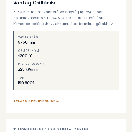
Vastag Csillámív
HEAVY-DUTY
5-50 mm testreszabható vastagság igényes ipari
alkalmazásokhoz. UL94 V-0 + ISO 9001 tanúsított.
Kemence bélésekhez, akkumulátor termikus gátakhoz.
VASTAGSÁG
5–50 mm
CSÚCS HŐM.
1200 °C
DIELEKTROMOS
≥25 kV/mm
TAN.
ISO 9001
TELJES SPECIFIKÁCIÓK
SGS Tanúsított
1000°C
◆ TERMÉSZETES · SGS AZBESZTMENTES