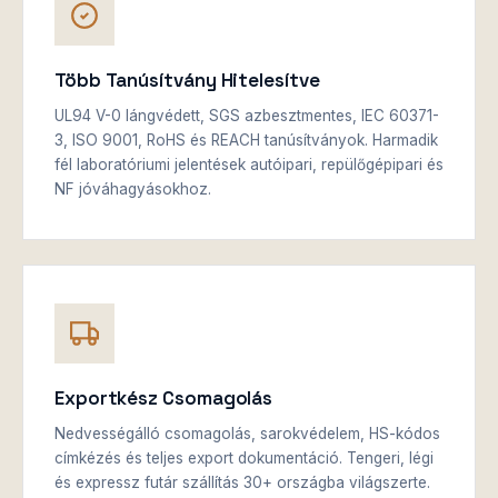
Több Tanúsítvány Hitelesítve
UL94 V-0 lángvédett, SGS azbesztmentes, IEC 60371-
3, ISO 9001, RoHS és REACH tanúsítványok. Harmadik
fél laboratóriumi jelentések autóipari, repülőgépipari és
NF jóváhagyásokhoz.
Exportkész Csomagolás
Nedvességálló csomagolás, sarokvédelem, HS-kódos
címkézés és teljes export dokumentáció. Tengeri, légi
és expressz futár szállítás 30+ országba világszerte.