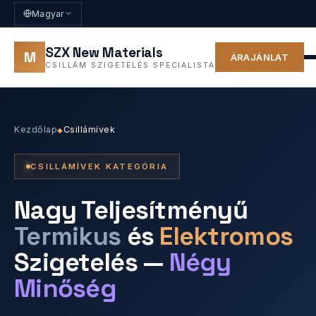
Magyar
SZX New Materials
M
ÁRAJÁNLAT
CSILLÁM SZIGETELÉS SPECIALISTA
Kezdőlap
Csillámívek
◆
CSILLÁMÍVEK KATEGÓRIA
Nagy Teljesítményű
Termikus
és
Elektromos
Szigetelés —
Négy
Minőség