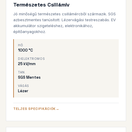
Természetes Csillámív
TERMÉSZETES
Jó minőségű természetes csillámércből származik. SGS
azbesztmentes tanúsított. Lézervágási testreszabás. EV
akkumulátor szigeteléshez, elektronikához,
építőanyagokhoz.
HŐ
1000 °C
DIELEKTROMOS
25 kV/mm
TAN.
SGS Mentes
VÁGÁS
Lézer
TELJES SPECIFIKÁCIÓK