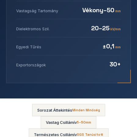
Vékony–50
Vastagság Tartomány
mm
20–25
Dielektromos Szil.
kV/mm
±0,1
Egyedi Tűrés
mm
30+
Exportországok
Sorozat Áttekintés
Minden Minőség
Vastag Csillámív
5–50mm
Természetes Csillámív
SGS Tanúsított