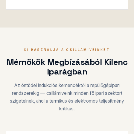
KI HASZNÁLJA A CSILLÁMÍVEINKET
Mérnökök Megbízásából Kilenc
Iparágban
Az öntödei indukciós kemencéktől a repülőgépipari
rendszerekig — csillámíveink minden fő ipari szektort
szigetelnek, ahol a termikus és elektromos teljesítmény
kritikus.