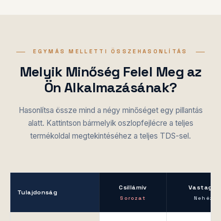
EGYMÁS MELLETTI ÖSSZEHASONLÍTÁS
Melyik Minőség Felel Meg az
Ön Alkalmazásának?
Hasonlítsa össze mind a négy minőséget egy pillantás
alatt. Kattintson bármelyik oszlopfejlécre a teljes
termékoldal megtekintéséhez a teljes TDS-sel.
Csillámív
Vastag Cs
Tulajdonság
Sorozat
Nehéz Ü