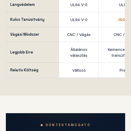
Lángvédelem
UL94 V-0
UL94 
Kulcs Tanúsítvány
UL94 V-0
ISO 9
Vágási Módszer
CNC / Vágás
CNC / Ví
Általános
Kemence bél
Legjobb Erre
választás
transzfor
Relatív Költség
Változó
Premi
◆ DÖNTÉSTÁMOGATÓ