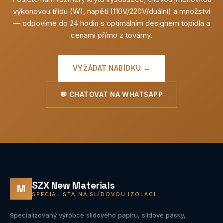
výkonovou třídu (W), napětí (110V/220V/duální) a množství
— odpovíme do 24 hodin s optimálním designem topidla a
cenami přímo z továrny.
VYŽÁDAT NABÍDKU →
💬 CHATOVAT NA WHATSAPP
SZX New Materials
M
SPECIALISTA NA SLÍDOVOU IZOLACI
Specializovaný výrobce slídového papíru, slídové pásky,