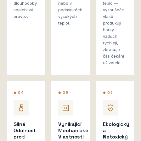
dlouhodobý
nebo v
teplo —
spolehlivý
podmínkách
vysoušeče
provoz.
vysokých
vlasů
teplot.
produkují
horký
vzduch
rychleji,
zkracuje
čas čekání
uživatele.
◆ 04
◆ 05
◆ 06
Silná
Vynikající
Ekologický
Odolnost
Mechanické
a
proti
Vlastnosti
Netoxický