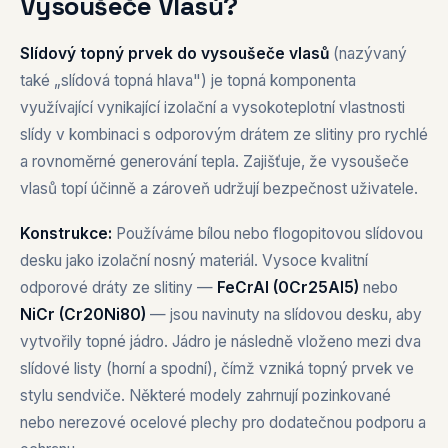
Vysoušeče Vlasů?
Slídový topný prvek do vysoušeče vlasů
(nazývaný
také „slídová topná hlava") je topná komponenta
využívající vynikající izolační a vysokoteplotní vlastnosti
slídy v kombinaci s odporovým drátem ze slitiny pro rychlé
a rovnoměrné generování tepla. Zajišťuje, že vysoušeče
vlasů topí účinně a zároveň udržují bezpečnost uživatele.
Konstrukce:
Používáme bílou nebo flogopitovou slídovou
desku jako izolační nosný materiál. Vysoce kvalitní
odporové dráty ze slitiny —
FeCrAl (0Cr25Al5)
nebo
NiCr (Cr20Ni80)
— jsou navinuty na slídovou desku, aby
vytvořily topné jádro. Jádro je následně vloženo mezi dva
slídové listy (horní a spodní), čímž vzniká topný prvek ve
stylu sendviče. Některé modely zahrnují pozinkované
nebo nerezové ocelové plechy pro dodatečnou podporu a