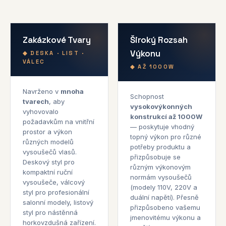
Zakázkové Tvary
Široký Rozsah
Výkonu
◆ DESKA · LIST ·
VÁLEC
◆ AŽ 1000W
Navrženo v
mnoha
Schopnost
tvarech
, aby
vysokovýkonných
vyhovovalo
konstrukcí až 1000W
požadavkům na vnitřní
— poskytuje vhodný
prostor a výkon
topný výkon pro různé
různých modelů
potřeby produktu a
vysoušečů vlasů.
přizpůsobuje se
Deskový styl pro
různým výkonovým
kompaktní ruční
normám vysoušečů
vysoušeče, válcový
(modely 110V, 220V a
styl pro profesionální
duální napětí). Přesně
salonní modely, listový
přizpůsobeno vašemu
styl pro nástěnná
jmenovitému výkonu a
horkovzdušná zařízení.