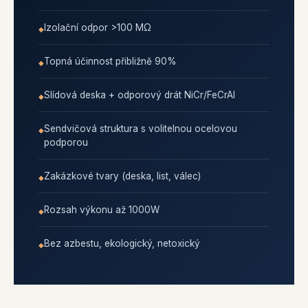
Izolační odpor >100 MΩ
Topná účinnost přibližně 90%
Slídová deska + odporový drát NiCr/FeCrAl
Sendvičová struktura s volitelnou ocelovou
podporou
Zakázkové tvary (deska, list, válec)
Rozsah výkonu až 1000W
Bez azbestu, ekologický, netoxický