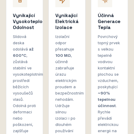
Vynikající
Vynikající
Účinná
Vysokoteplotní
Elektrická
Generace
Odolnost
Izolace
Tepla
Slídová
Izolační
Povrchový
deska
odpor
topný prvek
odolává
až
přesahuje
s velkou
600°C
,
100 MΩ
,
tepelně
zůstává
účinně
vodivou
stabilní ve
zabraňuje
kontaktní
vysokoteplotním
úrazu
plochou se
prostředí
elektrickým
vzduchem,
běžících
proudem a
poskytující
vysoušečů
bezpečnostním
~90%
vlasů.
nehodám.
tepelnou
Odolná proti
Udržuje
účinnost
.
deformaci
silnou
Rychle
nebo
izolaci i po
převádí
poškození,
dlouhém
elektrickou
zajišťuje
používání
energii na