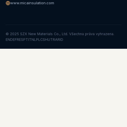
www.micainsulation.com
© 2025 SZX New Materials Co., Ltd. Všechna práva vyhrazena.
EN
DE
FR
ES
PT
IT
NL
PL
CS
HU
TR
AR
ID