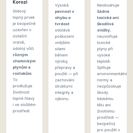
Korozi
Vysoká
Neobsahuje
Slídový
pevnost v
žádné
topný prvek
ohybu a
toxické ani
je bezpečně
tvrdost
škodlivé
uzavřen v
odolává
složky
,
izolační
poškození
neuvolňuje
vrstvě,
vnějšími
toxické
odolný vůči
silami
plyny při
různým
během
vysoké
chemickým
výroby,
teplotě.
plynům a
přepravy a
Splňuje
roztokům
.
použití — při
environmentální
To
zachování
normy a
prodlužuje
strukturní
nezpůsobuje
životnost
integrity a
škody
topné hlavy
výkonu.
lidskému
i ve složitém
tělu ani
prostředí.
životnímu
prostředí —
bezpečný
pro použití v