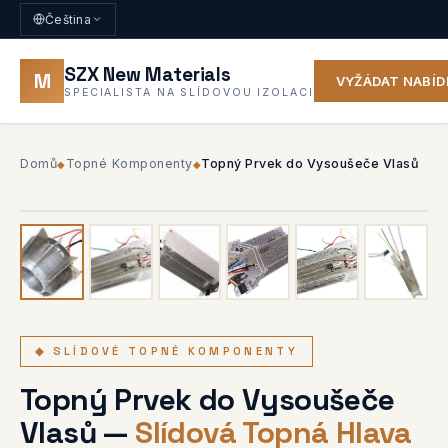
Čeština
SZX New Materials
M
VYŽÁDAT NABÍ
SPECIALISTA NA SLÍDOVOU IZOLACI
Domů
Topné Komponenty
Topný Prvek do Vysoušeče Vlasů
◆
◆
1
/ 6
◆ 6 FOTOGRAFIÍ
◆ SLÍDOVÉ TOPNÉ KOMPONENTY
Topný Prvek do Vysoušeče
Vlasů —
Slídová Topná Hlava