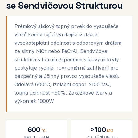
se Sendvičovou Strukturou
Prémiový slídový topný prvek do vysoušeče
vlasů kombinující vynikající izolaci a
vysokoteplotní odolnost s odporovým drátem
ze slitiny NiCr nebo FeCrAl. Sendvičová
struktura s horními/spodními slídovými kryty
poskytuje rychlé, rovnoměrné zahřívání pro
bezpečný a účinný provoz vysoušeče vlasů.
Odolává 600°C, izolační odpor >100 MΩ,
topná účinnost ~90%. Zakázkové tvary a
výkon až 1000W.
600
>100
°C
MΩ
MAX. TEPLOTA
IZOLAČNÍ ODPOR