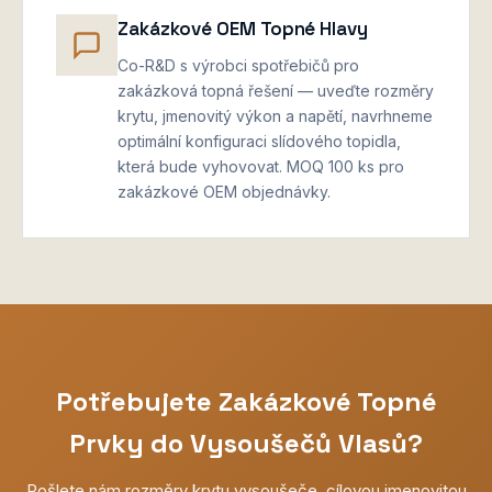
Zakázkové OEM Topné Hlavy
Co-R&D s výrobci spotřebičů pro
zakázková topná řešení — uveďte rozměry
krytu, jmenovitý výkon a napětí, navrhneme
optimální konfiguraci slídového topidla,
která bude vyhovovat. MOQ 100 ks pro
zakázkové OEM objednávky.
Potřebujete Zakázkové Topné
Prvky do Vysoušečů Vlasů?
Pošlete nám rozměry krytu vysoušeče, cílovou jmenovitou