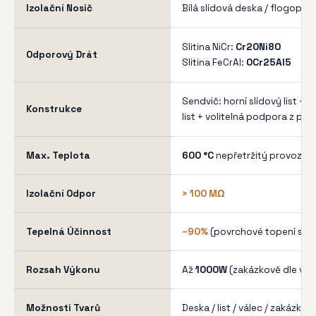
Izolační Nosič
Bílá slídová deska / flogopit
Slitina NiCr:
Cr20Ni80
Odporový Drát
Slitina FeCrAl:
0Cr25Al5
Sendvič: horní slídový list +
Konstrukce
list + volitelná podpora z po
Max. Teplota
600 °C
nepřetržitý provoz
Izolační Odpor
> 100 MΩ
Tepelná Účinnost
~90%
(povrchové topení s ve
Rozsah Výkonu
Až
1000W
(zakázkově dle vaší
Možnosti Tvarů
Deska / list / válec / zakázko