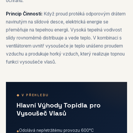
ochranu.
Princip Činnosti:
Když proud protéká odporovým drátem
navinutým na slídové desce, elektrická energie se
přeměňuje na tepelnou energii. Vysoká tepelná vodivost
slídy rovnoměrně distribuuje a vede teplo. V kombinaci s
ventilátorem uvnitř vysoušeče je teplo unášeno proudem
vzduchu a produkuje horký vzduch, který realizuje topnou
funkci vysoušeče vlasů.
◆ V PŘEHLEDU
Hlavní Výhody Topidla pro
Vysoušeč Vlasů
Odolává nepřetržitému provozu 600°C