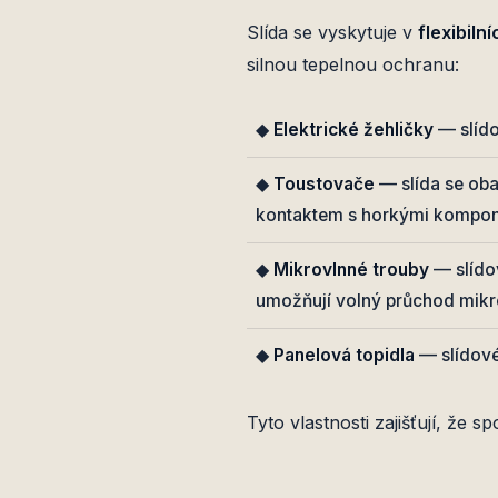
Slída se vyskytuje v
flexibiln
silnou tepelnou ochranu:
◆
Elektrické žehličky
— slído
◆
Toustovače
— slída se oba
kontaktem s horkými kompo
◆
Mikrovlnné trouby
— slído
umožňují volný průchod mikr
◆
Panelová topidla
— slídové
Tyto vlastnosti zajišťují, že s