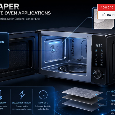
1000°C
TŘÍDA P