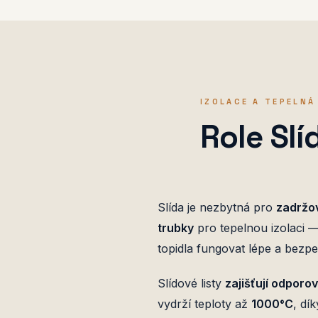
IZOLACE A TEPELN
Role Slí
Slída je nezbytná pro
zadržov
trubky
pro tepelnou izolaci —
topidla fungovat lépe a bezpe
Slídové listy
zajišťují odporo
vydrží teploty až
1000°C
, dí