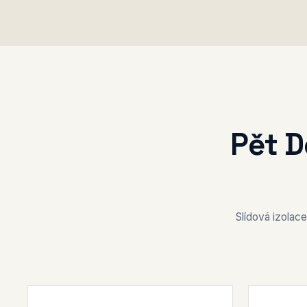
Pět D
Slídová izolac