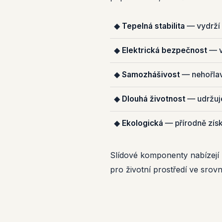
◆
Tepelná stabilita
— vydrží 
◆
Elektrická bezpečnost
— v
◆
Samozhášivost
— nehořlavá
◆
Dlouhá životnost
— udržuje
◆
Ekologická
— přírodně získ
Slídové komponenty nabízejí
pro životní prostředí ve srovn