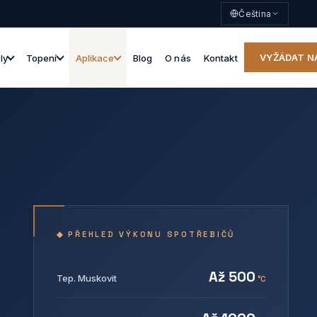
Čeština
VYŽÁDAT N
ly
Topení
Aplikace
Blog
O nás
Kontakt
◆ PŘEHLED VÝKONU SPOTŘEBIČŮ
Až 500
Tep. Muskovit
°C