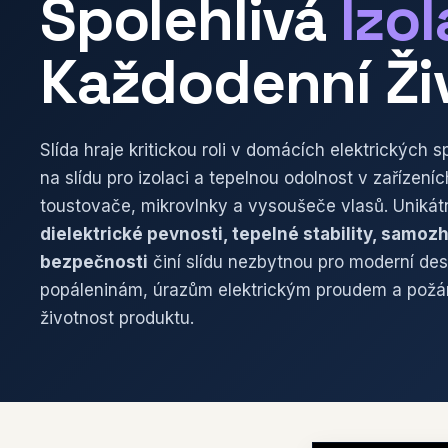
Spolehlivá
Izo
Každodenní Ži
Slída hraje kritickou roli v domácích elektrických s
na slídu pro izolaci a tepelnou odolnost v zařízeníc
toustovače, mikrovlnky a vysoušeče vlasů. Uniká
dielektrické pevnosti, tepelné stability, samoz
bezpečnosti
činí slídu nezbytnou pro moderní de
popáleninám, úrazům elektrickým proudem a požá
životnost produktu.