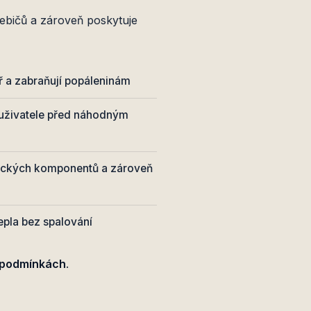
ebičů a zároveň poskytuje
tř a zabraňují popáleninám
í uživatele před náhodným
trických komponentů a zároveň
epla bez spalování
h podmínkách
.