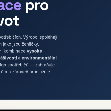
lace
pro
vot
potřebičích. Výrobci spoléhají
h jako jsou žehličky,
tní kombinace
vysoké
hášivosti a environmentální
sign spotřebičů — zabraňuje
rům a zároveň prodlužuje