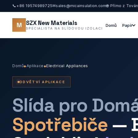
📞
+86 19574989725
✉
sales@micainsulation.com
🌐 Přímo z Továr
SZX New Materials
M
Domů
Papír
SPECIALISTA NA SLÍDOVOU IZOLACI
Domů
Aplikace
Electrical Appliances
◆
◆
ODVĚTVÍ APLIKACE
Slída pro Domá
Spotřebiče
— 