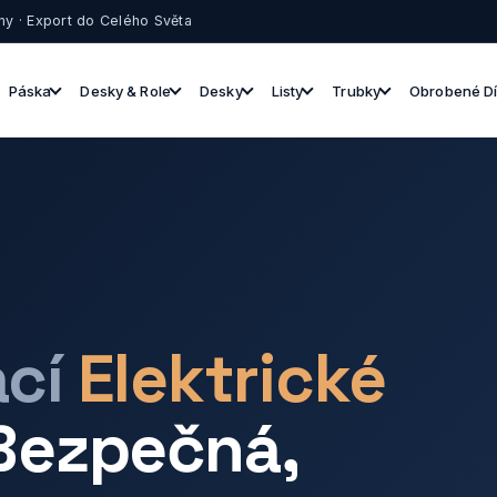
ny · Export do Celého Světa
Páska
Desky & Role
Desky
Listy
Trubky
Obrobené Dí
cí
Elektrické
Bezpečná,