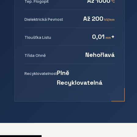
Až 1000
Tep. Flogopit
°C
Až 200
Dielektrická Pevnost
kV/mm
0,01
+
Tloušťka Listu
mm
Nehořlavá
Třída Ohně
Plně
Recyklovatelnost
Recyklovatelná