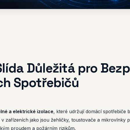
Slída Důležitá pro Bez
h Spotřebičů
elné a elektrické izolace
, které udržují domácí spotřebiče
í v zařízeních jako jsou žehličky, toustovače a mikrovlnk
ckým proudem a požárním rizikům.