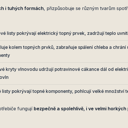
ích i tuhých formách
, přizpůsobuje se různým tvarům spotř
vé listy pokrývají elektrický topný prvek, zadržují teplo uvni
luje kolem topných prvků, zabraňuje spálení chleba a chrán
nenty
vé kryty vlnovodu udržují potravinové cákance dál od elek
ovln
 listy pokrývají topné komponenty, pohlcují velké množství t
potřebiče fungují
bezpečně a spolehlivě, i ve velmi horkýc