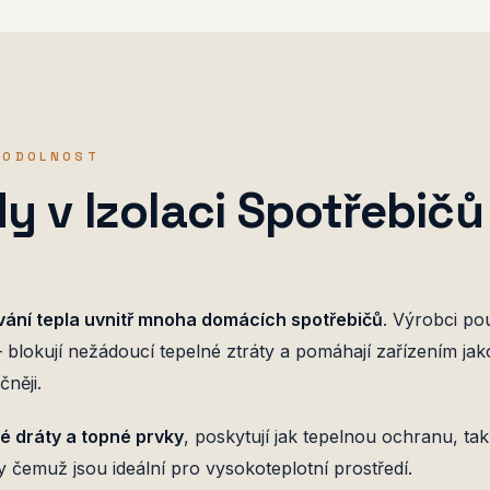
Á ODOLNOST
dy v Izolaci Spotřebičů
ání tepla uvnitř mnoha domácích spotřebičů
. Výrobci po
 blokují nežádoucí tepelné ztráty a pomáhají zařízením jak
čněji.
vé dráty a topné prvky
, poskytují jak tepelnou ochranu, tak
ky čemuž jsou ideální pro vysokoteplotní prostředí.