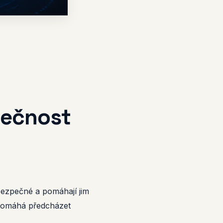
pečnost
 bezpečné a pomáhají jim
y pomáhá předcházet