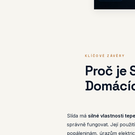
KLÍČOVÉ ZÁVĚRY
Proč je 
Domácíc
Slída má
silné vlastnosti tep
správně fungovat. Její použit
popáleninám, úrazům elektri