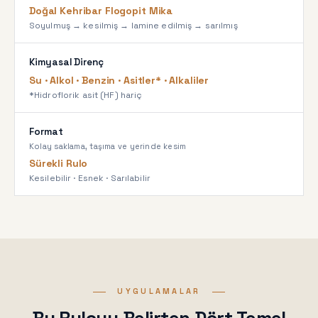
Doğal Kehribar Flogopit Mika
Soyulmuş → kesilmiş → lamine edilmiş → sarılmış
Kimyasal Direnç
Su · Alkol · Benzin · Asitler* · Alkaliler
*Hidroflorik asit (HF) hariç
Format
Kolay saklama, taşıma ve yerinde kesim
Sürekli Rulo
Kesilebilir · Esnek · Sarılabilir
UYGULAMALAR