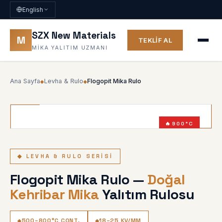
English
SZX New Materials
M
TEKLIF AL
MIKA YALITIM UZMANI
Ana Sayfa
Levha & Rulo
Flogopit Mika Rulo
◆
◆
900°C
KEHRIBAR MIKA
◆ LEVHA & RULO SERISI
Flogopit Mika Rulo —
Doğal
Kehribar Mika
Yalıtım Rulosu
500–800°C CONT.
18–25 KV/MM