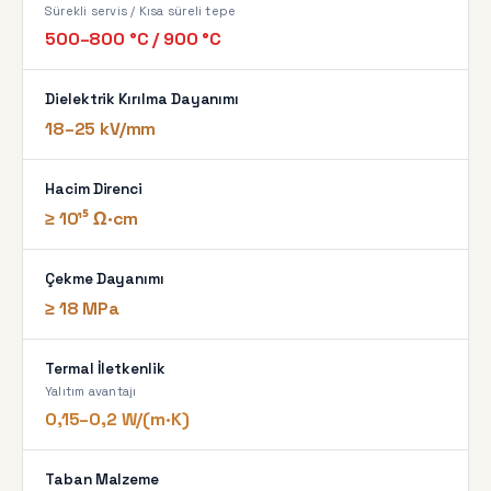
Sürekli servis / Kısa süreli tepe
500–800 °C / 900 °C
Dielektrik Kırılma Dayanımı
18–25 kV/mm
Hacim Direnci
≥ 10¹⁵ Ω·cm
Çekme Dayanımı
≥ 18 MPa
Termal İletkenlik
Yalıtım avantajı
0,15–0,2 W/(m·K)
Taban Malzeme