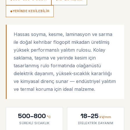
YERINDE KESILEBILIR
Hassas soyma, kesme, laminasyon ve sarma
ile doğal kehribar flogopit mikadan üretilmiş
yüksek performanslı yalıtım rulosu. Kolay
saklama, taşıma ve yerinde kesim için
tasarlanmış rulo formatında olağanüstü
dielektrik dayanım, yüksek-sıcaklık kararlılığı
ve kimyasal direnç sunar — endüstriyel yalıtım
ve termal koruma için ideal malzeme.
500–800
18–25
°C
kV/mm
SÜREKLI SICAKLIK
DIELEKTRIK DAYANIM