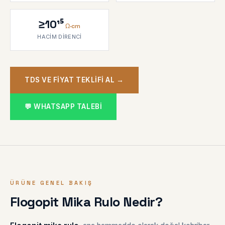
≥10¹⁵
Ω·cm
HACIM DIRENCI
TDS VE FIYAT TEKLIFI AL →
💬 WHATSAPP TALEBI
ÜRÜNE GENEL BAKIŞ
Flogopit Mika Rulo Nedir?