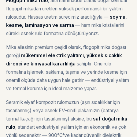
Flogopit mika rulo
, ana hammadde olarak doğal kehribar
flogopit mikadan üretilen yüksek performanslı bir yalıtım
rulosudur. Hassas üretim sürecimiz aracılığıyla —
soyma,
kesme, laminasyon ve sarma
— ham mika kristallerini
sürekli esnek rulo formatına dönüştürüyoruz.
Mika ailesinin premium çeşidi olarak, flogopit mika doğası
gereği
mükemmel elektrik yalıtımı, yüksek sıcaklık
direnci ve kimyasal kararlılığa
sahiptir. Onu rulo
formatına işlemek, saklama, taşıma ve yerinde kesme için
önemli ölçüde daha uygun hale getirir — endüstriyel yalıtım
ve termal koruma için ideal malzeme yapar.
Seramik elyaf kompozit rulomuzun (aşırı sıcaklıklar için
tasarlanmış) veya esnek EV-sınıfı plakamızın (batarya
termal kaçağı için tasarlanmış) aksine, bu
saf doğal mika
rulo
, standart endüstriyel yalıtım için en ekonomik ve çok
yönlü seçenektir — 900°C'ye kadar güvenilir dielektrik