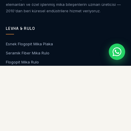
elemanları ve özel işlenmiş mika bileşenlerin uzman üreticisi —
2010'dan beri küresel endüstrilere hizmet veriyoruz.
LEVHA & RULO
Esnek Flogopit Mika Plaka
Seramik Fiber Mika Rulo
Flogopit Mika Rulo
ŞIRKET
Hakkımızda
Uygulamalar
Blog & Haberler
İletişim