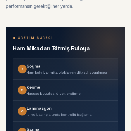
performansın gerektiği her yerde.
◆ ÜRETIM SÜRECI
Ham Mikadan Bitmiş Ruloya
Soyma
1
Ham kehribar mika bloklarının dikkatli soyulması
Kesme
2
Hassas boyutsal ölçeklendirme
Laminasyon
3
Isı ve basınç altında kontrollü bağlama
Sarma