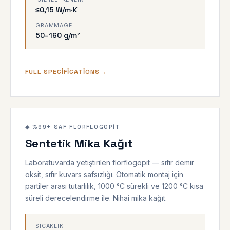
≤0,15 W/m·K
GRAMMAGE
50–160 g/m²
FULL SPECIFICATIONS
◆ EN YÜKSEK SAFLIK
1200 °C
◆ %99+ SAF FLORFLOGOPIT
Sentetik Mika Kağıt
Laboratuvarda yetiştirilen florflogopit — sıfır demir
oksit, sıfır kuvars safsızlığı. Otomatik montaj için
partiler arası tutarlılık, 1000 °C sürekli ve 1200 °C kısa
süreli derecelendirme ile. Nihai mika kağıt.
SICAKLIK