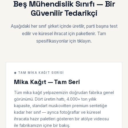
Beş Mühendislik Sınıfı — Bir
Güvenilir Tedarikçi
Aşağıdaki her sınıf şirket içinde üretilir, parti başına test
edilir ve küresel ihracat için paketlenir. Tam
spesifikasyonlar için tıklayın.
◆ SERI ÖZETI
500–1200 °C
◆ TAM MIKA KAĞIT SERISI
Mika Kağıt — Tam Seri
Tüm mika kağıt yelpazemizin doğrudan fabrika genel
görünümü. Dört üretim hattı, 4.000+ ton yıllık
kapasite, standart muskovitten premium sentetiğe
kadar her sınıf — ayrıca fotoğraflar ve küresel
ihracata hazır paletleri gösteren bir atölye videosu
ile fabrikamızın içine bir bakış.