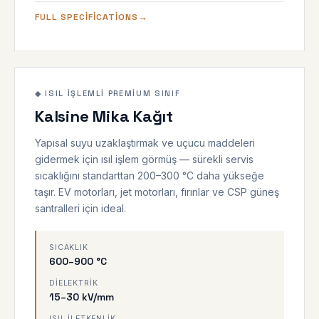
FULL SPECIFICATIONS
◆ ISIL İŞLEMLI
900 °C
◆ ISIL İŞLEMLI PREMIUM SINIF
Kalsine Mika Kağıt
Yapısal suyu uzaklaştırmak ve uçucu maddeleri
gidermek için ısıl işlem görmüş — sürekli servis
sıcaklığını standarttan 200–300 °C daha yükseğe
taşır. EV motorları, jet motorları, fırınlar ve CSP güneş
santralleri için ideal.
SICAKLIK
600–900 °C
DIELEKTRIK
15–30 kV/mm
ISIL İLETKENLIK