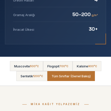
Üretim Hatları
50–200
Gramaj Aralığı
g/m²
30+
İhracat Ülkesi
Muscovite
Flogopit
Kalsine
500°C
700°C
900°C
Sentetik
Tüm Sınıflar (Genel Bakış)
1200°C
MIKA KAĞIT YELPAZEMIZ