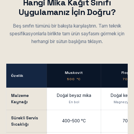
Hangi Mika Kağıt Sınıfı
Uygulamanız İçin Doğru?
Beş sınıfın tümünü bir bakışta karşılaştırın. Tam teknik
spesifikasyonlarla birlikte tam ürün sayfasını görmek için
herhangi bir sütun başlığına tıklayın.
Muskovit
Flogop
Özellik
500 °C
700 
Malzeme
Doğal beyaz mika
Doğal kehri
Kaynağı
En bol
Magnezyum-
Sürekli Servis
400–500 °C
700 
Sıcaklığı