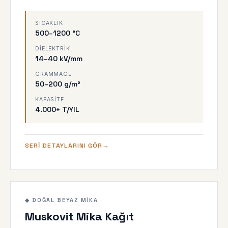
SICAKLIK
500–1200 °C
DIELEKTRIK
14–40 kV/mm
GRAMMAGE
50–200 g/m²
KAPASITE
4.000+ T/YIL
SERI DETAYLARINI GÖR
◆ STANDARD
500 °C
◆ DOĞAL BEYAZ MIKA
Muskovit Mika Kağıt