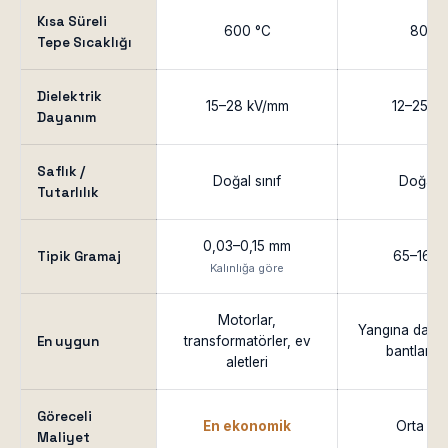
Kısa Süreli
600 °C
800 
Tepe Sıcaklığı
Dielektrik
15–28 kV/mm
12–25 k
Dayanım
Saflık /
Doğal sınıf
Doğal s
Tutarlılık
0,03–0,15 mm
Tipik Gramaj
65–160 
Kalınlığa göre
Motorlar,
Yangına dayan
En uygun
transformatörler, ev
bantları, f
aletleri
Göreceli
En ekonomik
Orta se
Maliyet