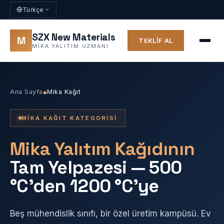
Türkçe
SZX New Materials
M
TEKLIF AL
MIKA YALITIM UZMANI
Ana Sayfa
Mika Kağıt
◆
MIKA KAĞIT KATEGORISI
Mika Yalıtım Kağıdının
Tam Yelpazesi — 500
°C'den 1200 °C'ye
Beş mühendislik sınıfı, bir özel üretim kampüsü. Ev