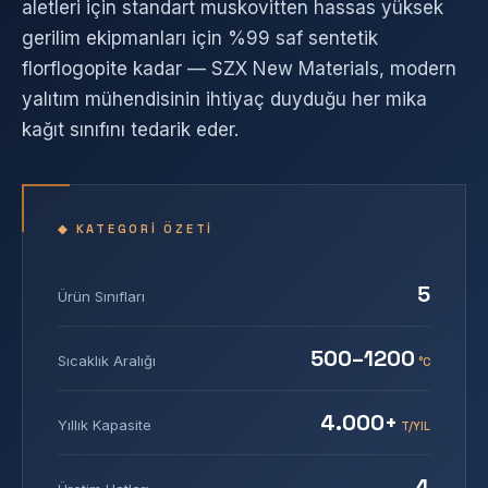
aletleri için standart muskovitten hassas yüksek
gerilim ekipmanları için %99 saf sentetik
florflogopite kadar — SZX New Materials, modern
yalıtım mühendisinin ihtiyaç duyduğu her mika
kağıt sınıfını tedarik eder.
◆ KATEGORI ÖZETI
5
Ürün Sınıfları
500–1200
Sıcaklık Aralığı
°C
4.000+
Yıllık Kapasite
T/YIL
4