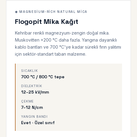
◆ KEHRIBAR MIKA
700 °C
◆ MAGNESIUM-RICH NATURAL MICA
Flogopit Mika Kağıt
Kehribar renkli magnezyum-zengin doğal mika.
Muskovitten +200 °C daha fazla. Yangına dayanıklı
kablo bantları ve 700 °C'ye kadar sürekli fırın yalıtımı
için sektör-standart taban malzeme.
SICAKLIK
700 °C / 800 °C tepe
DIELEKTRIK
12–25 kV/mm
ÇEKME
7–12 N/cm
YANGIN BANDI
Evet · Özel sınıf