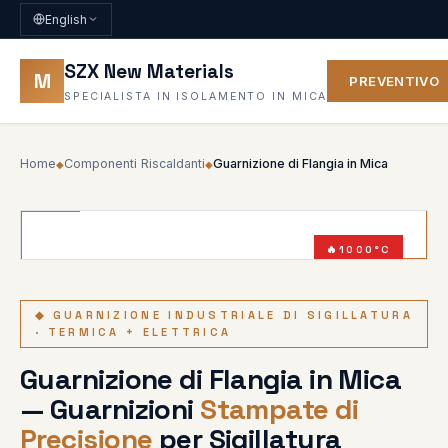
English
SZX New Materials
M
PREVENTIVO
SPECIALISTA IN ISOLAMENTO IN MICA
Home
Componenti Riscaldanti
Guarnizione di Flangia in Mica
◆
◆
1000°C
≥15 KV/MM
◆ GUARNIZIONE INDUSTRIALE DI SIGILLATURA
· TERMICA + ELETTRICA
Guarnizione di Flangia in Mica
— Guarnizioni
Stampate di
Precisione
per Sigillatura