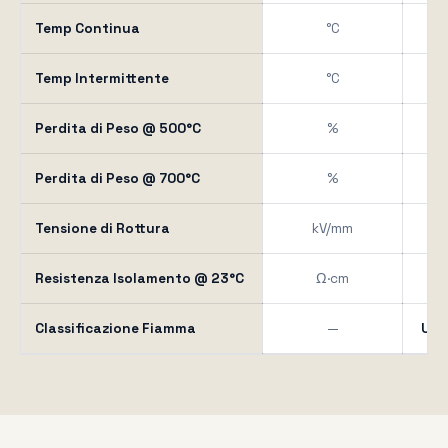
Temp Continua
°C
Temp Intermittente
°C
Perdita di Peso @ 500°C
%
Perdita di Peso @ 700°C
%
Tensione di Rottura
kV/mm
≥
Resistenza Isolamento @ 23°C
Ω·cm
1
Classificazione Fiamma
—
UL 