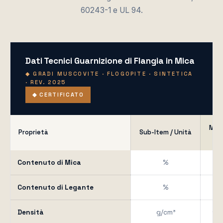
60243-1 e UL 94.
Dati Tecnici Guarnizione di Flangia in Mica
◆ GRADI MUSCOVITE · FLOGOPITE · SINTETICA
· REV. 2025
◆ CERTIFICATO
Mus
Proprietà
Sub-Item / Unità
BI
Contenuto di Mica
%
≈
Contenuto di Legante
%
≈
Densità
g/cm³
1.6