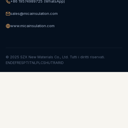
+86 19574989725 (WhatsApp)
sales@micainsulation.com
www.micainsulation.com
© 2025 SZX New Materials Co., Ltd. Tutti i diritti riservati.
EN
DE
FR
ES
PT
IT
NL
PL
CS
HU
TR
AR
ID