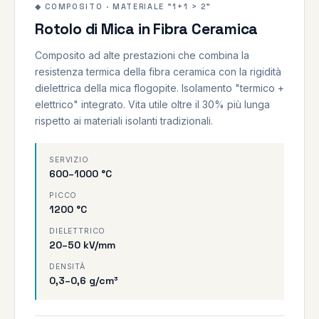
1200°C
600–1000°C
◆ COMPOSITO · MATERIALE "1+1 > 2"
Rotolo di Mica in Fibra Ceramica
COMPOSITO
Composito ad alte prestazioni che combina la
resistenza termica della fibra ceramica con la rigidità
dielettrica della mica flogopite. Isolamento "termico +
elettrico" integrato. Vita utile oltre il 30% più lunga
rispetto ai materiali isolanti tradizionali.
SERVIZIO
600–1000 °C
PICCO
1200 °C
DIELETTRICO
20–50 kV/mm
DENSITÀ
0,3–0,6 g/cm³