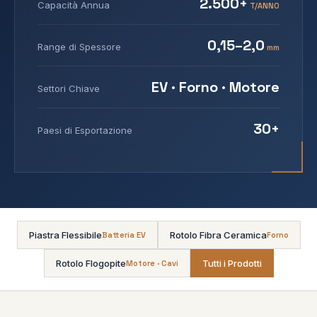
2.500+
Capacità Annua
T/ANNO
0,15–2,0
Range di Spessore
mm
EV · Forno · Motore
Settori Chiave
30+
Paesi di Esportazione
Piastra Flessibile
Rotolo Fibra Ceramica
Batteria EV
Forno
Rotolo Flogopite
Tutti i Prodotti
Motore · Cavi