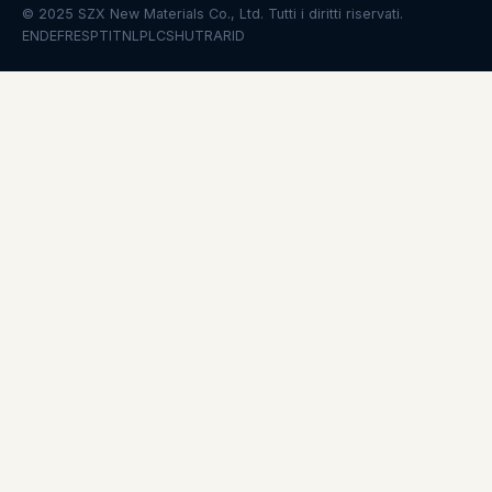
© 2025 SZX New Materials Co., Ltd. Tutti i diritti riservati.
EN
DE
FR
ES
PT
IT
NL
PL
CS
HU
TR
AR
ID