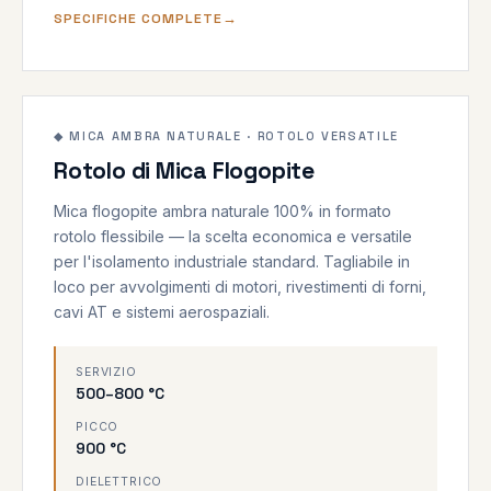
SPECIFICHE COMPLETE
900°C
500–800°C
◆ MICA AMBRA NATURALE · ROTOLO VERSATILE
Rotolo di Mica Flogopite
MICA AMBRA
Mica flogopite ambra naturale 100% in formato
rotolo flessibile — la scelta economica e versatile
per l'isolamento industriale standard. Tagliabile in
loco per avvolgimenti di motori, rivestimenti di forni,
cavi AT e sistemi aerospaziali.
SERVIZIO
500–800 °C
PICCO
900 °C
DIELETTRICO