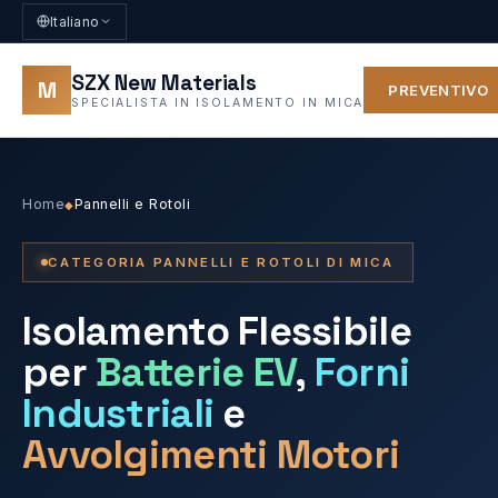
Italiano
SZX New Materials
M
PREVENTIVO
SPECIALISTA IN ISOLAMENTO IN MICA
Home
Pannelli e Rotoli
◆
CATEGORIA PANNELLI E ROTOLI DI MICA
Isolamento Flessibile
per
Batterie EV
,
Forni
Industriali
e
Avvolgimenti Motori