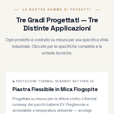
LA NOSTRA GAMMA DI PRODOTTI
Tre Gradi Progettati — Tre
Distinte Applicazioni
Ogni prodotto è costruito su misura per una specifica sfida
industriale. Cliccate per le specifiche complete e le
schede tecniche.
850°C
750/1000°C
◆ PROTEZIONE THERMAL RUNAWAY BATTERIA EV
Piastra Flessibile in Mica Flogopite
BATTERIA EV
Progettata su misura per la difesa contro il thermal
runaway dei pacchi batteria EV. Pieghevole e
arrotolabile a temperatura ambiente — avvolge