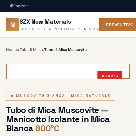
English
SZX New Materials
M
PREVENTIVO
SPECIALISTA IN ISOLAMENTO IN MICA
Home
Tubi di Mica
Tubo di Mica Muscovite
◆
◆
800°C
SENZA AMIANTO
◆ MUSCOVITE BIANCA · MICA NATURALE
Tubo di Mica Muscovite —
Manicotto Isolante in Mica
Bianca
800°C