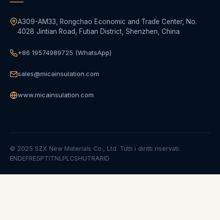
A309-AM33, Rongchao Economic and Trade Center, No.
4028 Jintian Road, Futian District, Shenzhen, China
+86 19574989725 (WhatsApp)
sales@micainsulation.com
www.micainsulation.com
© 2025 SZX New Materials Co., Ltd. Tutti i diritti riservati.
EN
DE
FR
ES
PT
IT
NL
PL
CS
HU
TR
AR
ID