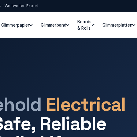
k · Weltweiter Export
Boards
Glimmerpapier
Glimmerband
Glimmerplatten
& Rolls
ehold
Electrical
afe, Reliable