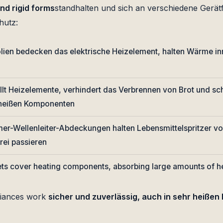
and rigid forms
standhalten und sich an verschiedene Gerä
hutz:
ien bedecken das elektrische Heizelement, halten Wärme in
t Heizelemente, verhindert das Verbrennen von Brot und sch
 heißen Komponenten
r-Wellenleiter-Abdeckungen halten Lebensmittelspritzer v
rei passieren
s cover heating components, absorbing large amounts of h
liances work
sicher und zuverlässig, auch in sehr heiße