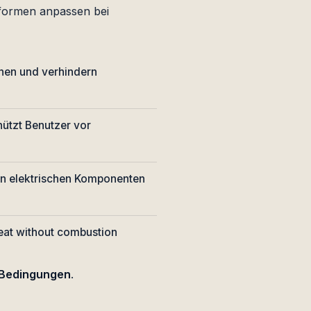
tformen anpassen bei
nen und verhindern
ützt Benutzer vor
on elektrischen Komponenten
eat without combustion
n Bedingungen
.