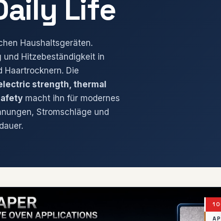
aily Life
ischen Haushaltsgeräten.
g und Hitzebeständigkeit in
d Haartrocknern. Die
electric strength, thermal
safety
macht ihn für modernes
ennungen, Stromschläge und
dauer.
10
AP