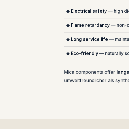
◆
Electrical safety
— high die
◆
Flame retardancy
— non-co
◆
Long service life
— maintai
◆
Eco-friendly
— naturally so
Mica components offer
lange
umweltfreundlicher als synth