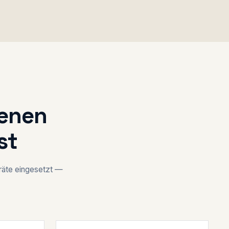
denen
st
eräte eingesetzt —