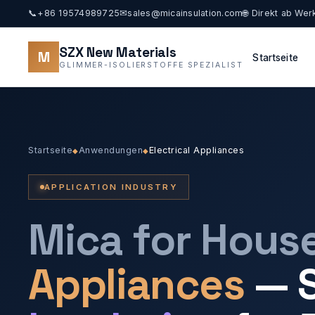
📞
+86 19574989725
✉
sales@micainsulation.com
🌐 Direkt ab Wer
SZX New Materials
M
Startseite
GLIMMER-ISOLIERSTOFFE SPEZIALIST
Startseite
Anwendungen
Electrical Appliances
◆
◆
APPLICATION INDUSTRY
Mica for Hous
Appliances
— S