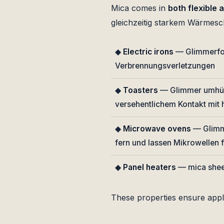
Mica comes in
both flexible 
gleichzeitig starkem Wärmesc
◆
Electric irons
— Glimmerfol
Verbrennungsverletzungen
◆
Toasters
— Glimmer umhüll
versehentlichem Kontakt mit
◆
Microwave ovens
— Glimme
fern und lassen Mikrowellen f
◆
Panel heaters
— mica sheet
These properties ensure app