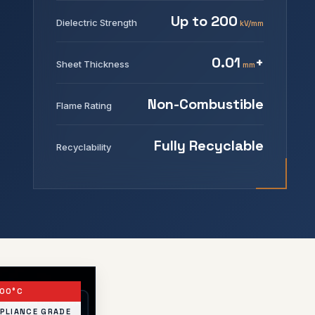
Up to 200
Dielectric Strength
kV/mm
0.01
+
Sheet Thickness
mm
Non-Combustible
Flame Rating
Fully Recyclable
Recyclability
00°C
PLIANCE GRADE