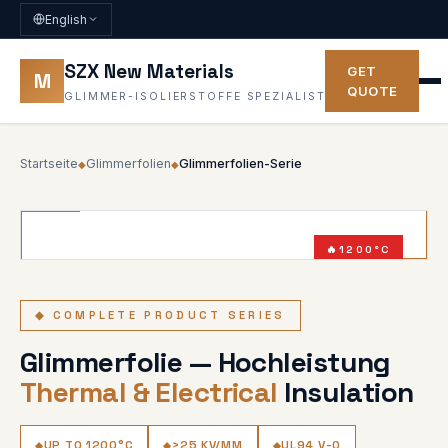
English
SZX New Materials
GET
M
QUOTE
GLIMMER-ISOLIERSTOFFE SPEZIALIST
Startseite
Glimmerfolien
Glimmerfolien-Serie
◆
◆
1200°C
UL94 V-0
◆ COMPLETE PRODUCT SERIES
Glimmerfolie — Hochleistung
Thermal & Electrical
Insulation
UP TO 1200°C
>25 KV/MM
UL94 V-0