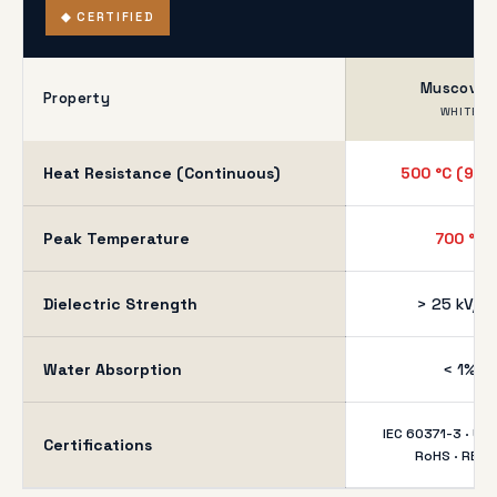
◆ CERTIFIED
Muscovit
Property
WHITE
Heat Resistance (Continuous)
500 °C (932 
Peak Temperature
700 °C
Dielectric Strength
> 25 kV/m
Water Absorption
< 1%
IEC 60371-3 · UL 
Certifications
RoHS · REAC