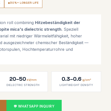
K
30%+ LONGER LIFE
ion roll combining
Hitzebeständigkeit der
opite mica's dielectric strength
. Speziell
rial mit niedriger Wärmeleitfähigkeit, hoher
nd ausgezeichneter chemischer Beständigkeit —
 Motorspulen, Hochtemperaturrohre und
20–50
0.3–0.6
kV/mm
g/cm³
DIELECTRIC STRENGTH
LIGHTWEIGHT DENSITY
💬 WHATSAPP INQUIRY