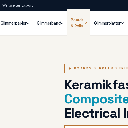
 · Weltweiter Export
Boards
Glimmerpapier
Glimmerband
Glimmerplatten
& Rolls
◆ BOARDS & ROLLS SERI
Keramikfa
Composit
Electrical 