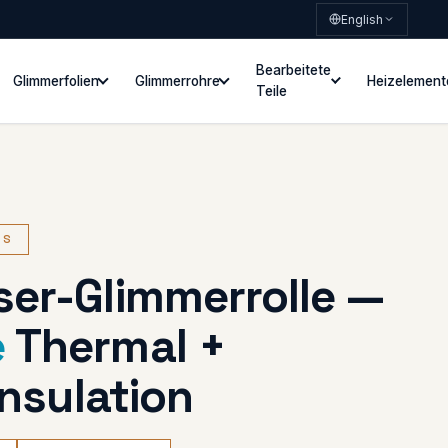
English
Bearbeitete
Glimmerfolien
Glimmerrohre
Heizelement
Teile
ES
ser-Glimmerrolle —
e
Thermal +
Insulation