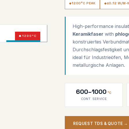
1200°C PEAK
≤0.12 W/M·
High-performance insulat
Keramikfaser
with
phlog
1200°C
konstruiertes Verbundmate
COMPOSITE
Durchschlagsfestigkeit u
ideal für Industrieöfen,
metallurgische Anlagen.
600–1000
°C
CONT. SERVICE
REQUEST TDS & QUOTE →