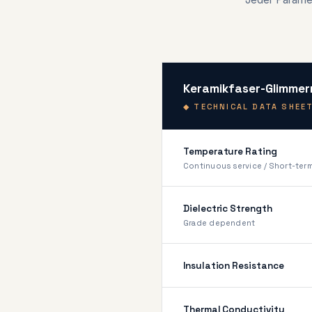
Keramikfaser-Glimmerr
◆ TECHNICAL DATA SHEET
Temperature Rating
Continuous service / Short-ter
Dielectric Strength
Grade dependent
Insulation Resistance
Thermal Conductivity