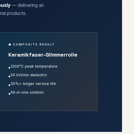
ously
— delivering an
rial products.
◆ COMPOSITE RESULT
Keramikfaser-Glimmerrolle
1200°C peak temperature
50 kV/mm dielectric
30%+ longer service life
All-in-one solution