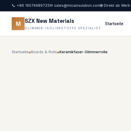
📞
+86 19574989725
✉
sales@micainsulation.com
🌐 Direkt ab Werk
SZX New Materials
M
Startseite
GLIMMER-ISOLIERSTOFFE SPEZIALIST
Startseite
Boards & Rolls
Keramikfaser-Glimmerrolle
◆
◆