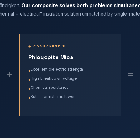
ndigkeit.
Our composite solves both problems simultane
hermal + electrical" insulation solution unmatched by single-mate
◆ COMPONENT B
Phlogopite Mica
Excellent dielectric strength
+
=
High breakdown voltage
Chemical resistance
But: Thermal limit lower