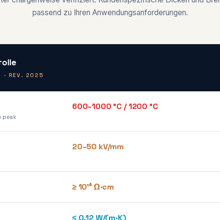
passend zu Ihren Anwendungsanforderungen.
olle
 · REV. 2025
600–1000 °C / 1200 °C
m peak
20–50 kV/mm
≥ 10¹⁴ Ω·cm
≤ 0.12 W/(m·K)