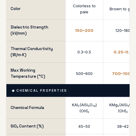
Colorless to
Color
Brown to gold
pale
Dielectric Strength
150–200
120–180
(kV/mm)
Thermal Conductivity
0.3–0.5
0.25–0.4
(W/m·K)
Max Working
500–600
700–1000
Temperature (°C)
◆ CHEMICAL PROPERTIES
KAl₂(AlSi₃O₁₀)
KMg₃(AlSi₃O₁₀
Chemical Formula
(OH)₂
(OH)₂
SiO₂ Content (%)
45–50
38–42