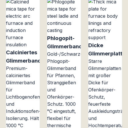
Phlogopit-
Dicke
Glimmerband
Calciniertes
Glimmerplatte
Gold-/Schwarz-
Glimmerband
Phlogopit-
Starre
Premium-
Glimmerband
Glimmerplatten
calciniertes
für Pfannen,
mit großer
Glimmerband
Stranggießen
Dicke für
für
und
Ofenkörper-
Lichtbogenofen-
Ofenkörper-
Schutz,
und
Schutz. 1000
feuerfeste
Induktionsofen-
°C eingestuft,
Auskleidungsträge
Isolierung. Hält
flexibel für
und
1000 °C
thermische
Hochtemperatur-