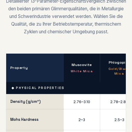
Detaillierter 13-Parameter-Eigenschaftsvergleich zwischen
den beiden primären Glimmerqualitäten, die in Metallurgie
und Schwerindustrie verwendet werden. Wählen Sie die
Qualität, die zu Ihrer Betriebstemperatur, thermischem
Zyklen und chemischer Umgebung passt.
Phlogopite
Muscovite
Property
Gold/Black
White Mica
Mica
◆ PHYSICAL PROPERTIES
Density (g/cm³)
2.76–3.10
2.78–2.85
Mohs Hardness
2–3
2.5–3