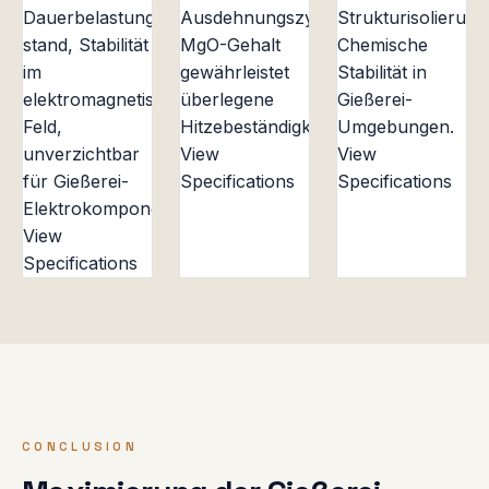
Dauerbelastung
Ausdehnungszyklen,
Strukturisolierung
stand, Stabilität
MgO-Gehalt
Chemische
im
gewährleistet
Stabilität in
elektromagnetischen
überlegene
Gießerei-
Feld,
Hitzebeständigkeit.
Umgebungen.
unverzichtbar
View
View
für Gießerei-
Specifications
Specifications
Elektrokomponenten.
View
Specifications
CONCLUSION