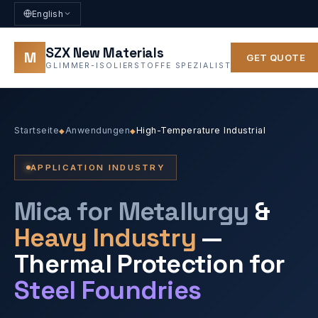
English
SZX New Materials
M
GET QUOTE
GLIMMER-ISOLIERSTOFFE SPEZIALIST
Startseite
Anwendungen
High-Temperature Industrial
◆
◆
APPLICATION INDUSTRY
Mica for Metallurgy
&
Heavy Industry
—
Thermal Protection for
Steel Foundries