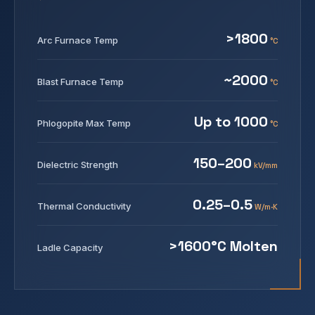
>1800
Arc Furnace Temp
°C
~2000
Blast Furnace Temp
°C
Up to 1000
Phlogopite Max Temp
°C
150–200
Dielectric Strength
kV/mm
0.25–0.5
Thermal Conductivity
W/m·K
>1600°C Molten
Ladle Capacity