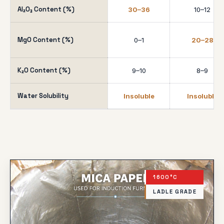
Al₂O₃ Content (%)
30–36
10–12
MgO Content (%)
0–1
20–28
K₂O Content (%)
9–10
8–9
Water Solubility
Insoluble
Insoluble
1600°C
LADLE GRADE