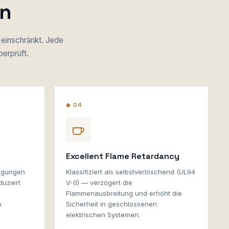
en
r einschränkt. Jede
erprüft.
◆ 04
Excellent Flame Retardancy
nigungen
Klassifiziert als selbstverlöschend (UL94
duziert
V-0) — verzögert die
Flammenausbreitung und erhöht die
n
Sicherheit in geschlossenen
elektrischen Systemen.