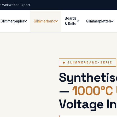
 · Weltweiter Export
Boards
Glimmerpapier
Glimmerband
Glimmerplatten
& Rolls
◆ GLIMMERBAND-SERIE
Syntheti
—
1000°C 
Voltage In