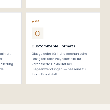
◆ 08
Customizable Formats
miniert
Glasgewebe für hohe mechanische
mer —
Festigkeit oder Polyesterfolie für
solierung
verbesserte Flexibilität bei
ede
Biegeanwendungen — passend zu
Ihrem Einsatzfall.