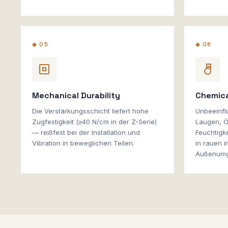
◆ 05
◆ 06
Mechanical Durability
Chemica
Die Verstärkungsschicht liefert hohe
Unbeeinfl
Zugfestigkeit (≥40 N/cm in der Z-Serie)
Laugen, Ö
— reißfest bei der Installation und
Feuchtigk
Vibration in beweglichen Teilen.
in rauen i
Außenumg