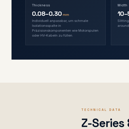
Thickness
Width
0.08–0.30
10–
mm
Individuell anpassbar, um schmale
Slittin
Isolationsspalte in
around
Präzisionskomponenten wie Motorspulen
oder HV-Kabeln zu füllen.
TECHNICAL DATA
Z-Series 