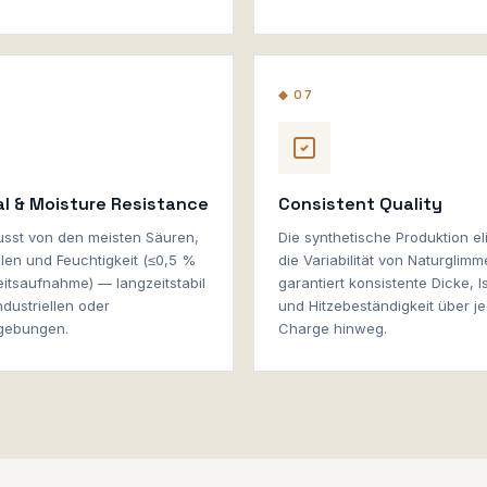
◆ 07
l & Moisture Resistance
Consistent Quality
usst von den meisten Säuren,
Die synthetische Produktion eli
len und Feuchtigkeit (≤0,5 %
die Variabilität von Naturglim
eitsaufnahme) — langzeitstabil
garantiert konsistente Dicke, I
ndustriellen oder
und Hitzebeständigkeit über j
ebungen.
Charge hinweg.