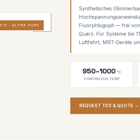
Synthetisches Glimmerba
Hochspannungsanwendung
Fluorphlogopit — frei vo
0°C · ULTRA-PURE
Quarz. Für Systeme bis 1
Luftfahrt, MRT-Geräte un
950–1000
°C
CONTINUOUS TEMP
REQUEST TDS & QUOTE →