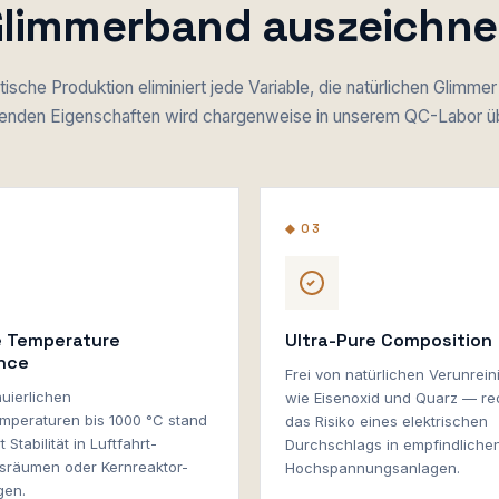
limmerband auszeichn
tische Produktion eliminiert jede Variable, die natürlichen Glimme
genden Eigenschaften wird chargenweise in unserem QC-Labor üb
◆ 03
 Temperature
Ultra-Pure Composition
nce
Frei von natürlichen Verunrei
nuierlichen
wie Eisenoxid und Quarz — re
emperaturen bis 1000 °C stand
das Risiko eines elektrischen
Stabilität in Luftfahrt-
Durchschlags in empfindliche
sräumen oder Kernreaktor-
Hochspannungsanlagen.
en.