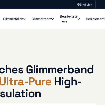
English
Bearbeitete
Glimmerfolien
Glimmerrohre
Heizelement
Teile
sches Glimmerband
Ultra-Pure
High-
sulation