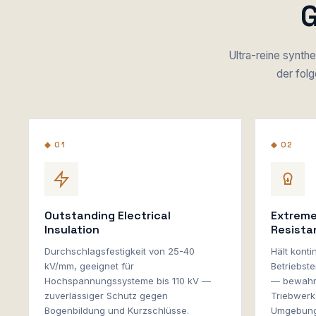
G
Ultra-reine synthe
der fol
◆ 01
◆ 02
Outstanding Electrical
Extreme
Insulation
Resista
Durchschlagsfestigkeit von 25-40
Hält konti
kV/mm, geeignet für
Betriebst
Hochspannungssysteme bis 110 kV —
— bewahrt 
zuverlässiger Schutz gegen
Triebwerk
Bogenbildung und Kurzschlüsse.
Umgebung