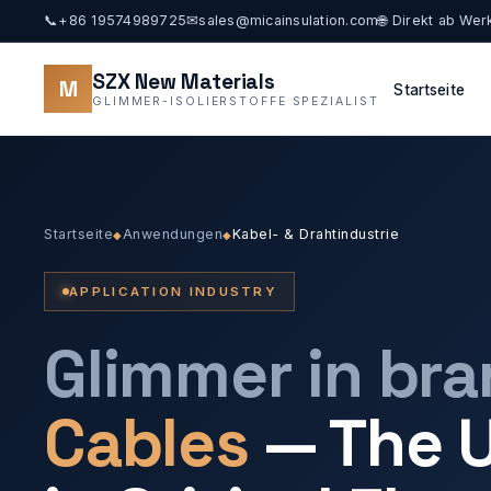
📞
+86 19574989725
✉
sales@micainsulation.com
🌐 Direkt ab Wer
SZX New Materials
M
Startseite
GLIMMER-ISOLIERSTOFFE SPEZIALIST
Startseite
Anwendungen
Kabel- & Drahtindustrie
◆
◆
APPLICATION INDUSTRY
Glimmer in br
Cables
— The U