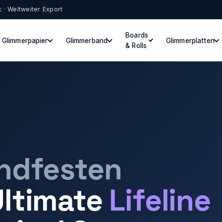
k · Weltweiter Export
Boards
Glimmerpapier
Glimmerband
Glimmerplatten
& Rolls
andfesten
ltimate
Lifeline