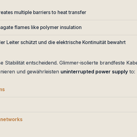
eates multiple barriers to heat transfer
pagate flames like polymer insulation
er Leiter schützt und die elektrische Kontinuität bewahrt
e Stabilität entscheidend. Glimmer-isolierte brandfeste Ka
onieren und gewährleisten
uninterrupted power supply
to:
ms
 networks