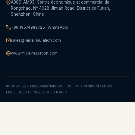
A309-AM33, Centre économique et commercial de
Rongchao, N° 4028 Jintian Road, District de Futian,
Shenzhen, Chine
+86 19574989725 (WhatsApp)
sales@micainsulation.com
www.micainsulation.com
© 2025 SZX New Materials Co., Ltd. Tous droits réservés.
EN
DE
FR
ES
PT
IT
NL
PL
CS
HU
TR
AR
ID