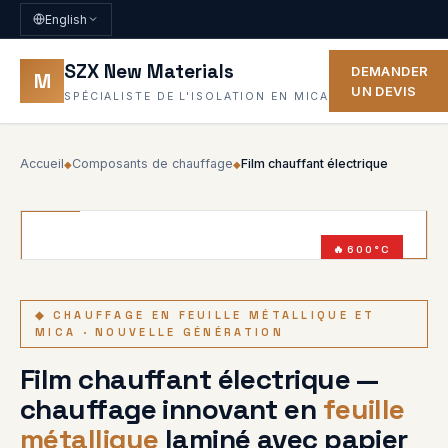
English
SZX New Materials
DEMANDER
M
UN DEVIS
SPÉCIALISTE DE L'ISOLATION EN MICA
Accueil
Composants de chauffage
Film chauffant électrique
◆
◆
600°C
IP44
◆ CHAUFFAGE EN FEUILLE MÉTALLIQUE ET
MICA · NOUVELLE GÉNÉRATION
Film chauffant électrique —
chauffage innovant en
feuille
métallique
laminé avec papier