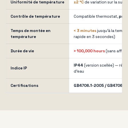
Uniformité de température
±2 °C
de variation sur la surfa
Contrôle de température
Compatible thermostat,
préc
Temps de montée en
< 3 minutes
jusqu'à la tempé
température
rapide en 3 secondes)
Durée de vie
> 100,000 hours
(sans affaib
IP44
(version scellée) — rési
Indice IP
d'eau
Certifications
GB4706.1-2005 / GB4706.2