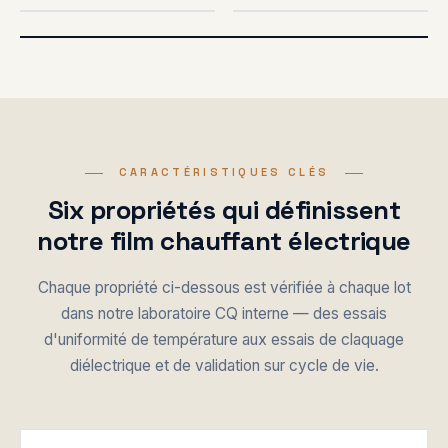
FEUILLE MÉTALLIQUE
CONCEPTION FLEXIBLE
PLATEAU
APPLICATION CUISEUR
D'IMPRIMANTE 3D
À RIZ
CUSTOM SIZES
SIÈGE AUTOMOBILE
CARACTÉRISTIQUES CLÉS
Six propriétés qui définissent
notre film chauffant électrique
Chaque propriété ci-dessous est vérifiée à chaque lot
dans notre laboratoire CQ interne — des essais
d'uniformité de température aux essais de claquage
diélectrique et de validation sur cycle de vie.