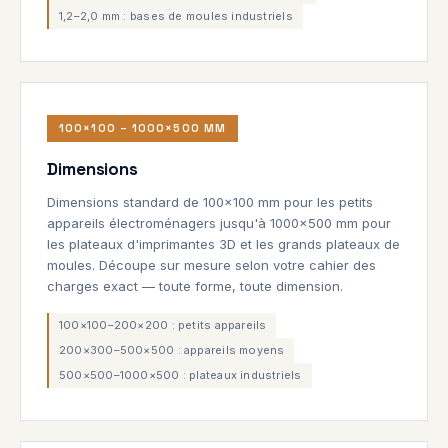
1,2–2,0 mm : bases de moules industriels
100×100 – 1000×500 MM
Dimensions
Dimensions standard de 100×100 mm pour les petits
appareils électroménagers jusqu'à 1000×500 mm pour
les plateaux d'imprimantes 3D et les grands plateaux de
moules. Découpe sur mesure selon votre cahier des
charges exact — toute forme, toute dimension.
100×100–200×200 : petits appareils
200×300–500×500 : appareils moyens
500×500–1000×500 : plateaux industriels