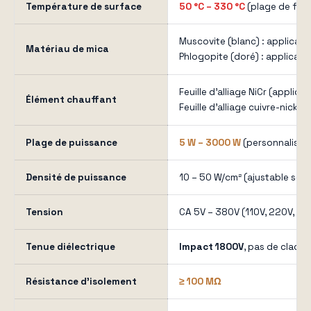
Température de surface
50 °C – 330 °C
(plage de fon
Muscovite (blanc) : applicat
Matériau de mica
Phlogopite (doré) : applicati
Feuille d'alliage NiCr (applic
Élément chauffant
Feuille d'alliage cuivre-nick
Plage de puissance
5 W – 3000 W
(personnalisab
Densité de puissance
10 – 50 W/cm² (ajustable selo
Tension
CA 5V – 380V (110V, 220V, 38
Tenue diélectrique
Impact 1800V
, pas de claqu
Résistance d'isolement
≥ 100 MΩ