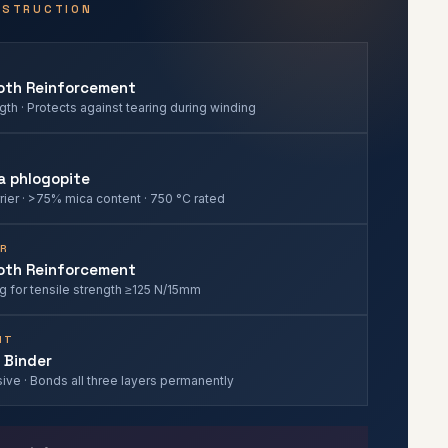
NSTRUCTION
loth Reinforcement
th · Protects against tearing during winding
a phlogopite
rrier · >75% mica content · 750 °C rated
ER
loth Reinforcement
g for tensile strength ≥125 N/15mm
NT
n Binder
ve · Bonds all three layers permanently