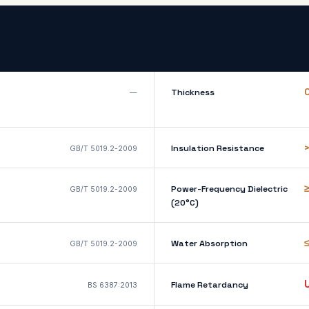
Thickness
—
Insulation Resistance
GB/T 5019.2-2009
Power-Frequency Dielectric
GB/T 5019.2-2009
(20°C)
Water Absorption
GB/T 5019.2-2009
Flame Retardancy
BS 6387:2013