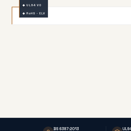
◆ UL94 V0
◆ RoHS · ELV
BS 6387:2013
UL9