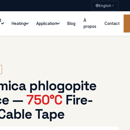
English
d
À
Heating
Application
Blog
Contact
propos
mica phlogopite
ce —
750°C
Fire-
Cable Tape