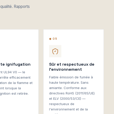
qualité. Rapports
◆ 05
nte ignifugation
Sûr et respectueux de
l'environnement
t UL94 V0 — le
Faible émission de fumée à
arrête efficacement
haute température. Sans
ation de la flamme et
amiante. Conforme aux
int lorsque la
directives RoHS (2011/65/UE)
gnition est retirée.
et ELV (2000/53/CE) —
respectueux de
l'environnement et de la