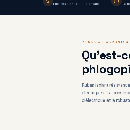
Fire-resistant cable standard
Flame
PRODUCT OVERVIEW
Qu'est-c
phlogopi
Ruban isolant résistant 
électriques. La construc
diélectrique et la robu