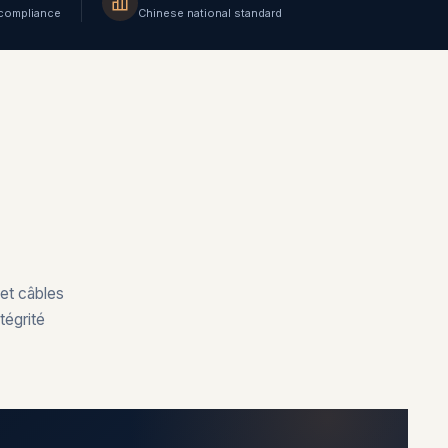
compliance
Chinese national standard
 et câbles
tégrité