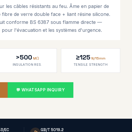
r les câbles résistants au feu. Âme en papier de
 fibre de verre double face + liant résine silicone.
ircuit conforme BS 6387 sous flamme directe —
 pour l'évacuation et les systèmes d'urgence.
>500
≥125
MΩ
N/15mm
INSULATION RES.
TENSILE STRENGTH
💬 WHATSAPP INQUIRY
53/EC
GB/T 5019.2