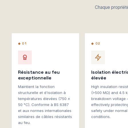
Chaque propriété
◆ 01
◆ 02
Résistance au feu
Isolation électr
exceptionnelle
élevée
Maintient la fonction
High insulation resi
structurelle et d'isolation à
(>500 MΩ) and 4.5 
températures élevées (750 ±
breakdown voltage
50 °C). Conforme à BS 6387
effectively protectin
et aux normes internationales
safety under normal
similaires de câbles résistants
conditions.
au feu.