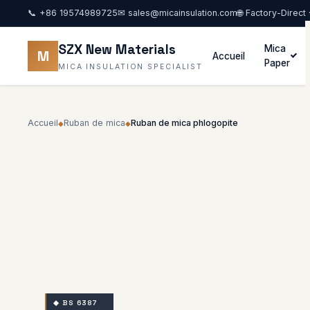
📞
+86 19574989725
✉
sales@micainsulation.com
🌐 Factory-Direct
SZX New Materials
Mica
M
Accueil
Paper
MICA INSULATION SPECIALIST
Accueil
Ruban de mica
Ruban de mica phlogopite
◆
◆
◆ BS 6387