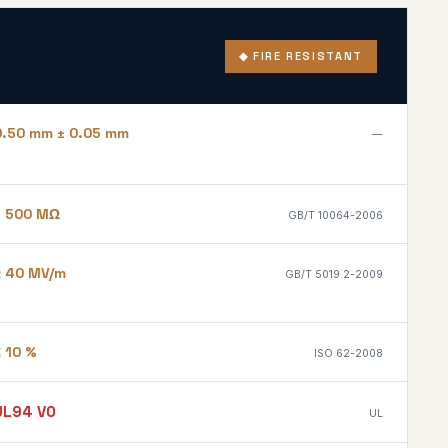
◆ FIRE RESISTANT
0.50 mm ± 0.05 mm
—
> 500 MΩ
GB/T 10064-2006
≥ 40 MV/m
GB/T 5019.2-2009
≤ 10 %
ISO 62-2008
UL94 V0
UL