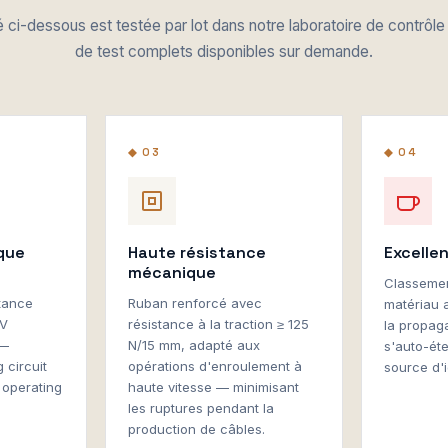
 ci-dessous est testée par lot dans notre laboratoire de contrôle 
de test complets disponibles sur demande.
◆ 03
◆ 04
ique
Haute résistance
Excelle
mécanique
Classemen
stance
Ruban renforcé avec
matériau 
kV
résistance à la traction ≥ 125
la propag
 —
N/15 mm, adapté aux
s'auto-éte
g circuit
opérations d'enroulement à
source d'i
 operating
haute vitesse — minimisant
les ruptures pendant la
production de câbles.