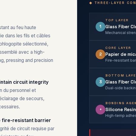
◆ THREE-LAYER CO
TOP LAYER
Glass Fiber C
1
stant au feu haute
Mechanical streng
 dans les fils et câbles
 phlogopite sélectionné,
CORE LAYER
assemblé avec a high-
Papier de mic
2
ng, pressing and precision
Fire-resistant ba
BOTTOM LAY
Glass Fiber C
3
tain circuit integrity
Dual-side backin
n du personnel et
éclairage de secours,
BONDING AGE
cessaires.
Silicone Resi
+
High-temp adhesi
e
fire-resistant barrier
grité de circuit requise par