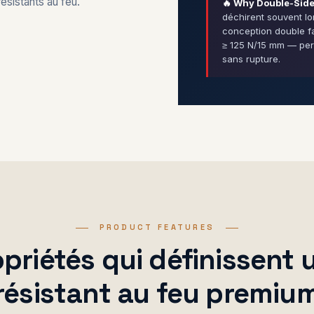
ésistants au feu.
🔥 Why Double-Side
déchirent souvent lo
conception double fa
≥ 125 N/15 mm — per
sans rupture.
PRODUCT FEATURES
priétés qui définissent
résistant au feu premiu