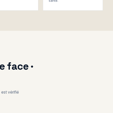
santé.
 face ·
est vérifié