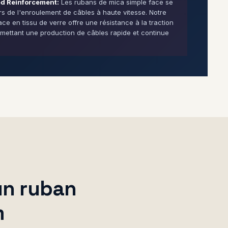
d Reinforcement:
Les rubans de mica simple face se
rs de l'enroulement de câbles à haute vitesse. Notre
ce en tissu de verre offre une résistance à la traction
mettant une production de câbles rapide et continue
 un ruban
m