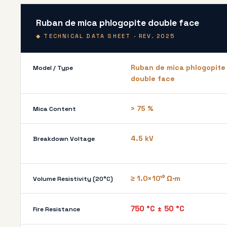
Ruban de mica phlogopite double face
◆ TECHNICAL DATA SHEET · REV. 2025
Ruban de mica phlogopite
Model / Type
double face
> 75 %
Mica Content
4.5 kV
Breakdown Voltage
≥ 1.0×10¹⁰ Ω·m
Volume Resistivity (20°C)
750 °C ± 50 °C
Fire Resistance