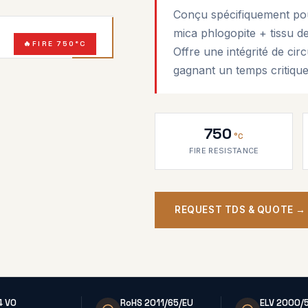
Conçu spécifiquement pou
mica phlogopite + tissu de
FIRE 750°C
Offre une intégrité de c
gagnant un temps critique
750
°C
FIRE RESISTANCE
REQUEST TDS & QUOTE →
4 V0
RoHS 2011/65/EU
ELV 2000/