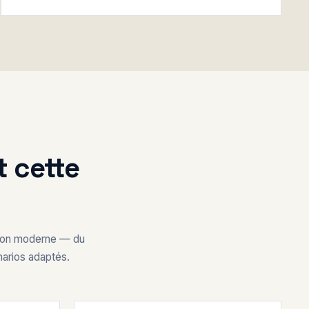
 cette
tion moderne — du
narios adaptés.