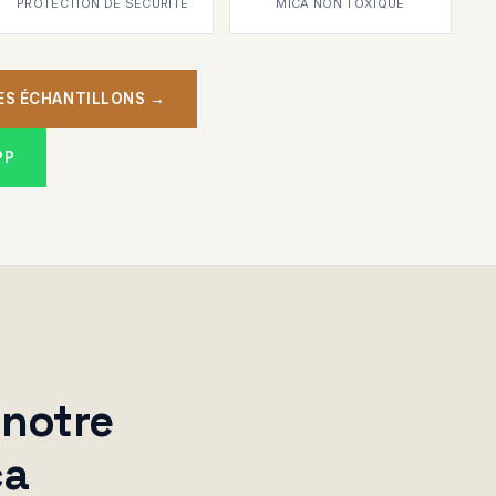
PROTECTION DE SÉCURITÉ
MICA NON TOXIQUE
ES ÉCHANTILLONS →
PP
 notre
ca