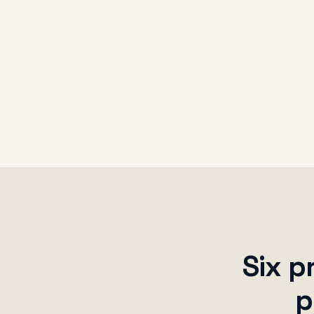
Six p
p