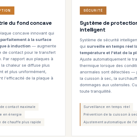
PTION
SÉCURITÉ
rie du fond concave
Système de protectio
intelligent
plaque concave innovant qui
 parfaitement à la surface
Système de sécurité intelligen
que à induction
— augmente
qui
surveille en temps réel l
e de contact pour le transfert
température et l'état de la 
. Par rapport aux plaques à
Ajuste automatiquement le tra
, la chaleur se diffuse plus
thermique lorsque des condit
t et plus uniformément,
anormales sont détectées — 
t l'efficacité de la plaque à
la cuisson à sec, la surchauff
.
dommages aux ustensiles. Cu
toute tranquillité.
 de contact maximale
Surveillance en temps réel
 en énergie
Prévention de la cuisson à se
 de chauffe plus rapide
Ajustement automatique de l'ef