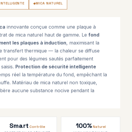
INTELLIGENTE
MICA NATUREL
ica
innovante conçue comme une plaque à
trat de mica naturel haut de gamme. Le
fond
ment les plaques à induction
, maximisant la
e transfert thermique — la chaleur se diffuse
nt pour des légumes sautés parfaitement
 saisis.
Protection de sécurité intelligente
 temps réel la température du fond, empêchant la
auffe. Matériau de mica naturel non toxique,
libère aucune substance nocive pendant la
Smart
100%
Contrôle
Naturel