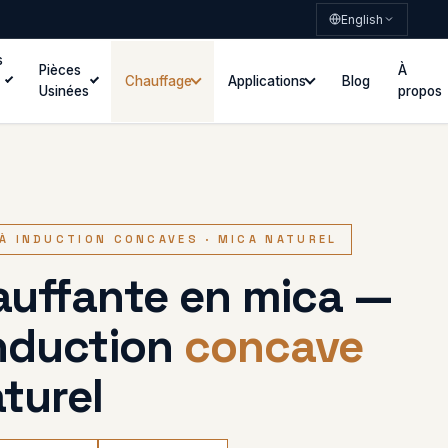
English
s
Pièces
À
Chauffage
Applications
Blog
Usinées
propos
 À INDUCTION CONCAVES · MICA NATUREL
auffante en mica —
induction
concave
turel