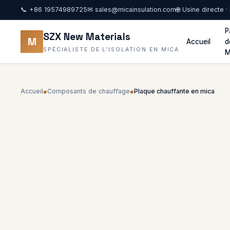
📞
+86 19574989725
✉
sales@micainsulation.com
🌐 Usine directe 
P
SZX New Materials
M
Accueil
d
SPÉCIALISTE DE L'ISOLATION EN MICA
M
Accueil
Composants de chauffage
Plaque chauffante en mica
◆
◆