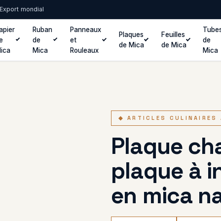
· Export mondial
apier
Ruban
Panneaux
Tube
Plaques
Feuilles
e
de
et
de
de Mica
de Mica
ica
Mica
Rouleaux
Mica
◆ ARTICLES CULINAIRES
Plaque ch
plaque à 
en mica na