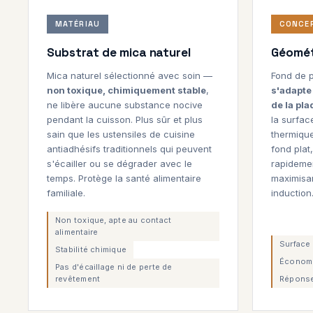
MATÉRIAU
CONCE
Substrat de mica naturel
Géomét
Mica naturel sélectionné avec soin —
Fond de 
non toxique, chimiquement stable
,
s'adapte
ne libère aucune substance nocive
de la pla
pendant la cuisson. Plus sûr et plus
la surfac
sain que les ustensiles de cuisine
thermique
antiadhésifs traditionnels qui peuvent
fond plat
s'écailler ou se dégrader avec le
rapidemen
temps. Protège la santé alimentaire
maximisan
familiale.
induction
Non toxique, apte au contact
alimentaire
Surface
Stabilité chimique
Économe
Pas d'écaillage ni de perte de
revêtement
Réponse