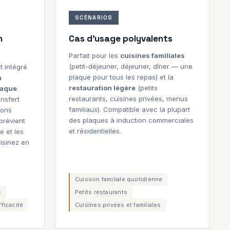
SCÉNARIOS
n
Cas d'usage polyvalents
Parfait pour les
cuisines familiales
(petit-déjeuner, déjeuner, dîner — une
t intégré
plaque pour tous les repas) et la
a
restauration légère
(petits
plaque
.
restaurants, cuisines privées, menus
nsfert
familiaux). Compatible avec la plupart
ions
des plaques à induction commerciales
prévient
et résidentielles.
e et les
isinez en
Cuisson familiale quotidienne
c
Petits restaurants
ficacité
Cuisines privées et familiales