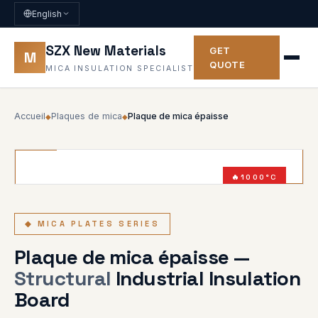
English
SZX New Materials
GET
M
QUOTE
MICA INSULATION SPECIALIST
Accueil
Plaques de mica
Plaque de mica épaisse
◆
◆
1000°C
3–20MM
◆ MICA PLATES SERIES
Plaque de mica épaisse —
Structural
Industrial Insulation
Board