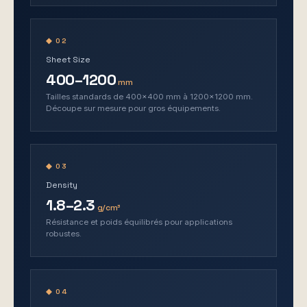
◆ 02
Sheet Size
400–1200
mm
Tailles standards de 400×400 mm à 1200×1200 mm.
Découpe sur mesure pour gros équipements.
◆ 03
Density
1.8–2.3
g/cm³
Résistance et poids équilibrés pour applications
robustes.
◆ 04