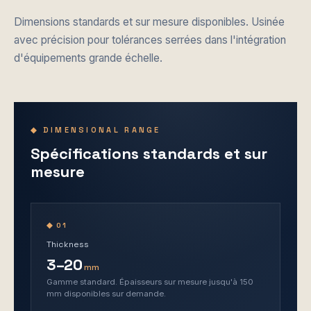
Dimensions standards et sur mesure disponibles. Usinée
avec précision pour tolérances serrées dans l'intégration
d'équipements grande échelle.
◆ DIMENSIONAL RANGE
Spécifications standards et sur
mesure
◆ 01
Thickness
3–20
mm
Gamme standard. Épaisseurs sur mesure jusqu'à 150
mm disponibles sur demande.