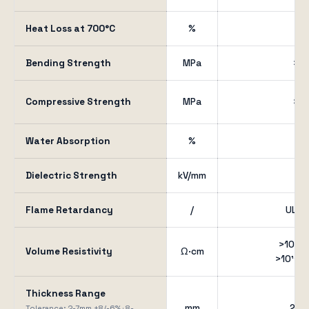
Heat Loss at 700°C
%
≤ 
Bending Strength
MPa
> 2
Compressive Strength
MPa
> 3
Water Absorption
%
< 
Dielectric Strength
kV/mm
≥ 
Flame Retardancy
/
UL94
>10¹⁷ 
Volume Resistivity
Ω·cm
>10¹² (
Thickness Range
mm
2 – 
Tolerance: 2-7mm ±8/-6% · 8-