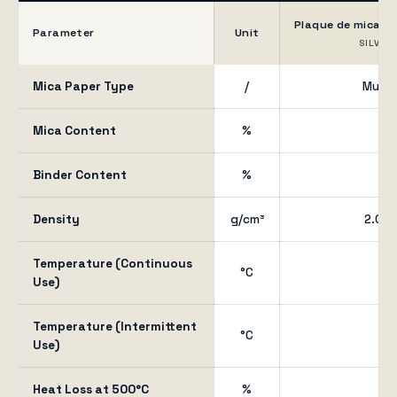
Plaque de mica m
Parameter
Unit
SILVER
Mica Paper Type
/
Musco
Mica Content
%
≥ 
Binder Content
%
≤ 
Density
g/cm³
2.0 –
Temperature (Continuous
°C
50
Use)
Temperature (Intermittent
°C
70
Use)
Heat Loss at 500°C
%
≤ 3